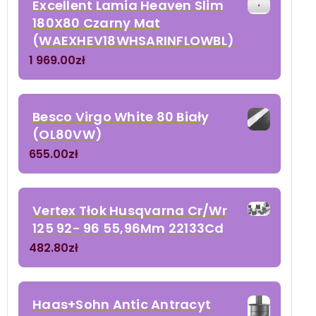
Excellent Lamia Heaven Slim
180X80 Czarny Mat
(WAEXHEV18WHSARINFLOWBL)
1 969.00
zł
Besco Virgo White 80 Biały
(OL80VW)
655.00
zł
Vertex Tłok Husqvarna Cr/Wr
125 92- 96 55,96Mm 22133Cd
482.80
zł
Haas+Sohn Antic Antracyt