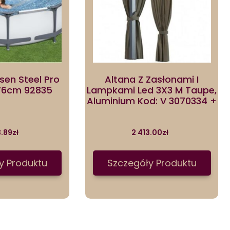
sen Steel Pro
Altana Z Zasłonami I
76cm 92835
Lampkami Led 3X3 M Taupe,
Aluminium Kod: V 3070334 +
3.89
zł
2 413.00
zł
y Produktu
Szczegóły Produktu