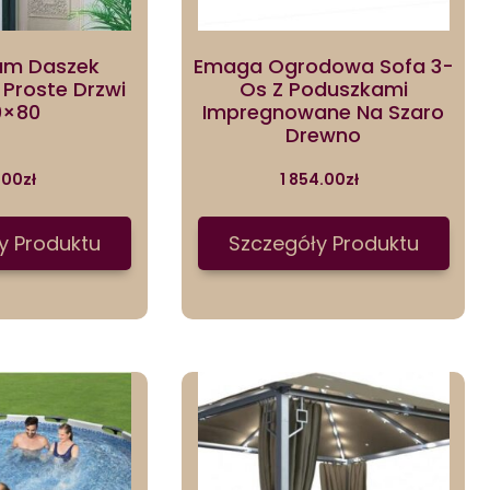
um Daszek
Emaga Ogrodowa Sofa 3-
 Proste Drzwi
Os Z Poduszkami
0×80
Impregnowane Na Szaro
Drewno
.00
zł
1 854.00
zł
y Produktu
Szczegóły Produktu