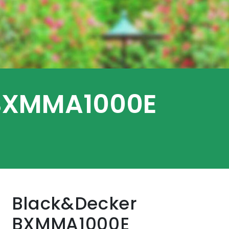
 BXMMA1000E
Black&Decker
BXMMA1000E