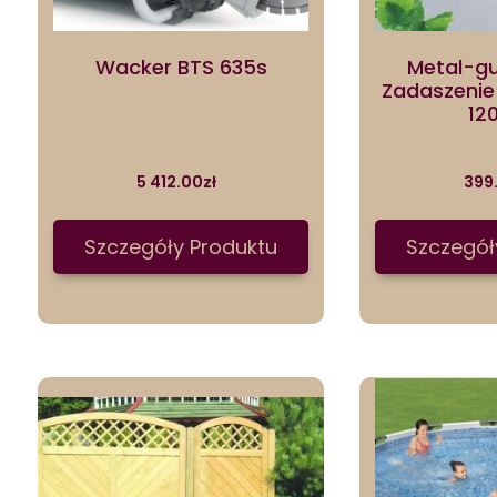
Wacker BTS 635s
Metal-g
Zadaszenie
12
5 412.00
zł
399
Szczegóły Produktu
Szczegół