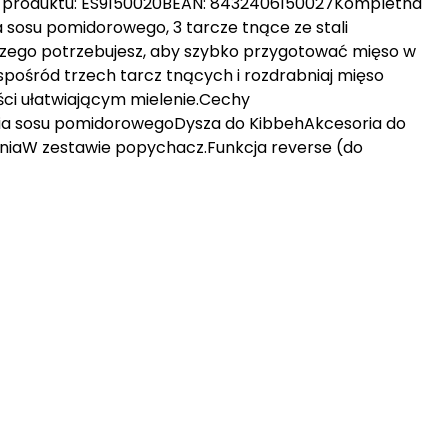
produktu: ES9150020BEAN: 8432406150027Kompletna
sosu pomidorowego, 3 tarcze tnące ze stali
 czego potrzebujesz, aby szybko przygotować mięso w
spośród trzech tarcz tnących i rozdrabniaj mięso
ci ułatwiającym mielenie.Cechy
nia sosu pomidorowegoDysza do KibbehAkcesoria do
eleniaW zestawie popychacz.Funkcja reverse (do