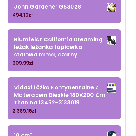
John Gardener G83028
494.10
zł
Blumfeldt California Dreaming
leżak leżanka tapicerka
stalowa rama, czarny
309.99
zł
Vidaxl Łóżko Kontynentalne Z
Materacem Bieskie 180X200 Cm
Tkanina 13452-3133019
2 389.16
zł
18 cm"