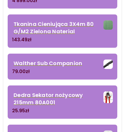
4 899.00
zł
Tkanina Cieniująca 3X4m 80
G/M2 Zielona Naterial
143.49
zł
Walther Sub Companion
79.00
zł
Dedra Sekator nożycowy
215mm 80A001
25.95
zł