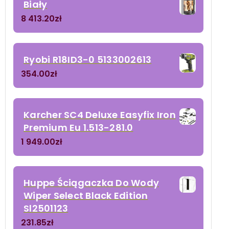
Biały
8 413.20
zł
Ryobi R18ID3-0 5133002613
354.00
zł
Karcher SC4 Deluxe Easyfix Iron
Premium Eu 1.513-281.0
1 949.00
zł
Huppe Ściągaczka Do Wody
Wiper Select Black Edition
Sl2501123
231.85
zł