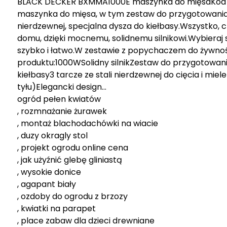
BLACK DECKER BXMMA1000E maszynka do mięsaKod 
maszynka do mięsa, w tym zestaw do przygotowania 
nierdzewnej, specjalna dysza do kiełbasy.Wszystko,
domu, dzięki mocnemu, solidnemu silnikowi.Wybieraj 
szybko i łatwo.W zestawie z popychaczem do żywnoś
produktu:1000WSolidny silnikZestaw do przygotowa
kiełbasy3 tarcze ze stali nierdzewnej do cięcia i mi
tyłu)Elegancki design…
ogród pełen kwiatów
, rozmnażanie żurawek
, montaż blachodachówki na wiacie
, duzy okragly stol
, projekt ogrodu online cena
, jak użyźnić glebę gliniastą
, wysokie donice
, agapant biały
, ozdoby do ogrodu z brzozy
, kwiatki na parapet
, place zabaw dla dzieci drewniane