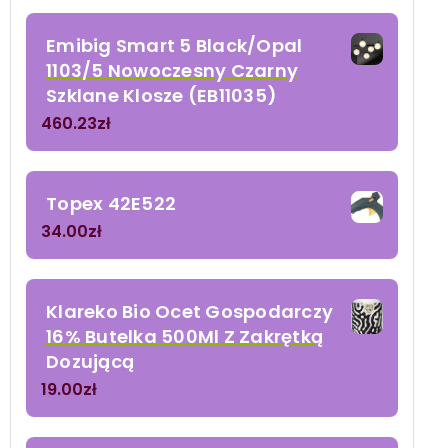
Emibig Smart 5 Black/Opal
1103/5 Nowoczesny Czarny
Szklane Klosze (EB11035)
460.23
zł
Topex 42E522
34.00
zł
Klareko Bio Ocet Gospodarczy
16% Butelka 500Ml Z Zakrętką
Dozującą
19.00
zł