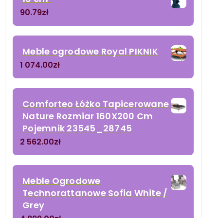
90.79
zł
Meble ogrodowe Royal PIKNIK
1 074.00
zł
Comforteo Łóżko Tapicerowane
Nature Rozmiar 160X200 Cm
Pojemnik 23545_28745
2 562.00
zł
Meble Ogrodowe
Technorattanowe Sofia White /
Grey