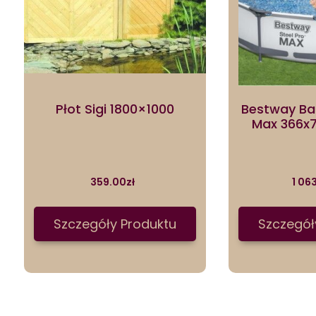
Płot Sigi 1800×1000
Bestway Ba
Max 366x
359.00
zł
1 06
Szczegóły Produktu
Szczegół