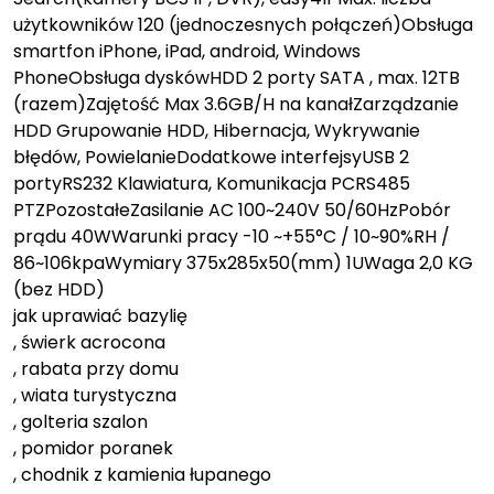
użytkowników 120 (jednoczesnych połączeń)Obsługa
smartfon iPhone, iPad, android, Windows
PhoneObsługa dyskówHDD 2 porty SATA , max. 12TB
(razem)Zajętość Max 3.6GB/H na kanałZarządzanie
HDD Grupowanie HDD, Hibernacja, Wykrywanie
błędów, PowielanieDodatkowe interfejsyUSB 2
portyRS232 Klawiatura, Komunikacja PCRS485
PTZPozostałeZasilanie AC 100~240V 50/60HzPobór
prądu 40WWarunki pracy -10 ~+55°C / 10~90%RH /
86~106kpaWymiary 375x285x50(mm) 1UWaga 2,0 KG
(bez HDD)
jak uprawiać bazylię
, świerk acrocona
, rabata przy domu
, wiata turystyczna
, golteria szalon
, pomidor poranek
, chodnik z kamienia łupanego