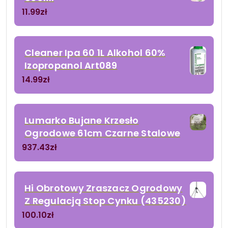
11.99
zł
Cleaner Ipa 60 1L Alkohol 60%
Izopropanol Art089
14.99
zł
Lumarko Bujane Krzesło
Ogrodowe 61cm Czarne Stalowe
937.43
zł
Hi Obrotowy Zraszacz Ogrodowy
Z Regulacją Stop Cynku (435230)
100.10
zł