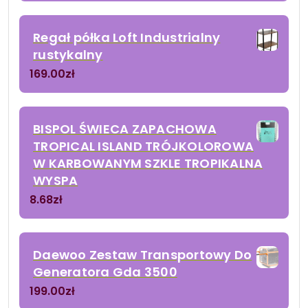
Regał półka Loft Industrialny
rustykalny
169.00
zł
BISPOL ŚWIECA ZAPACHOWA
TROPICAL ISLAND TRÓJKOLOROWA
W KARBOWANYM SZKLE TROPIKALNA
WYSPA
8.68
zł
Daewoo Zestaw Transportowy Do
Generatora Gda 3500
199.00
zł