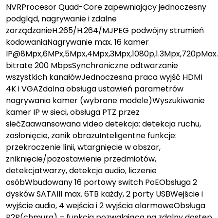
NVRProcesor Quad-Core zapewniający jednoczesny
podgląd, nagrywanie i zdalne
zarządzanieH.265/H.264/MJPEG podwójny strumień
kodowaniaNagrywanie max. 16 kamer
IP@8Mpx,6MPx,5Mpx,4Mpx,3Mpx,1080p,1.3Mpx,720pMax.
bitrate 200 MbpsSynchroniczne odtwarzanie
wszystkich kanałówJednoczesna praca wyjść HDMI
4K i VGAZdalna obsługa ustawień parametrów
nagrywania kamer (wybrane modele)Wyszukiwanie
kamer IP w sieci, obsługa PTZ przez
siećZaawansowana video detekcja: detekcja ruchu,
zasłonięcie, zanik obrazuInteligentne funkcje:
przekroczenie linii, wtargnięcie w obszar,
zniknięcie/pozostawienie przedmiotów,
detekcjatwarzy, detekcja audio, liczenie
osóbWbudowany 16 portowy switch PoEObsługa 2
dysków SATAIII max. 6TB każdy, 2 porty USBWejście i
wyjście audio, 4 wejścia i 2 wyjścia alarmoweObsługa
P2P(chmura) – funkcja pozwalająca na zdalny dostęp