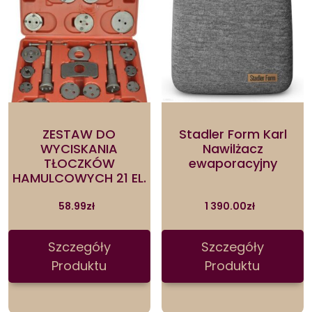
ZESTAW DO
Stadler Form Karl
WYCISKANIA
Nawilżacz
TŁOCZKÓW
ewaporacyjny
HAMULCOWYCH 21 EL.
58.99
zł
1 390.00
zł
Szczegóły
Szczegóły
Produktu
Produktu