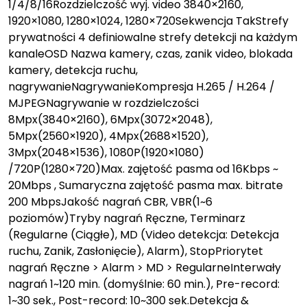
1/4/8/16Rozdzielczość wyj. video 3840×2160,
1920×1080, 1280×1024, 1280×720Sekwencja TakStrefy
prywatności 4 definiowalne strefy detekcji na każdym
kanaleOSD Nazwa kamery, czas, zanik video, blokada
kamery, detekcja ruchu,
nagrywanieNagrywanieKompresja H.265 / H.264 /
MJPEGNagrywanie w rozdzielczości
8Mpx(3840×2160), 6Mpx(3072×2048),
5Mpx(2560×1920), 4Mpx(2688×1520),
3Mpx(2048×1536), 1080P(1920×1080)
/720P(1280×720)Max. zajętość pasma od 16Kbps ~
20Mbps , Sumaryczna zajętość pasma max. bitrate
200 MbpsJakość nagrań CBR, VBR(1~6
poziomów)Tryby nagrań Ręczne, Terminarz
(Regularne (Ciągłe), MD (Video detekcja: Detekcja
ruchu, Zanik, Zasłonięcie), Alarm), StopPriorytet
nagrań Ręczne > Alarm > MD > RegularneInterwały
nagrań 1~120 min. (domyślnie: 60 min.), Pre-record:
1~30 sek., Post-record: 10~300 sek.Detekcja &