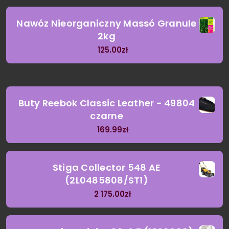
Nawóz Nieorganiczny Massó Granule
2kg
125.00
zł
Buty Reebok Classic Leather - 49804
czarne
169.99
zł
Stiga Collector 548 AE
(2L0485808/ST1)
2 175.00
zł