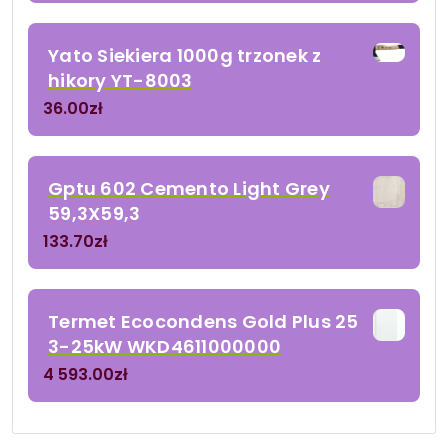
Yato Siekiera 1000g trzonek z
hikory YT-8003
36.00
zł
Gptu 602 Cemento Light Grey
59,3X59,3
133.70
zł
Termet Ecocondens Gold Plus 25
3-25kW WKD4611000000
4 593.00
zł