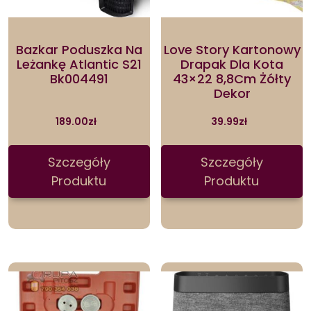
Bazkar Poduszka Na
Love Story Kartonowy
Leżankę Atlantic S21
Drapak Dla Kota
Bk004491
43×22 8,8Cm Żółty
Dekor
189.00
zł
39.99
zł
Szczegóły
Szczegóły
Produktu
Produktu