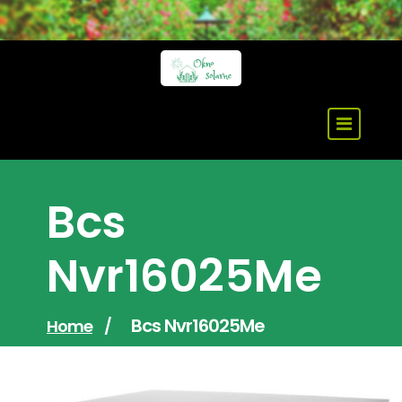
Skip
to
content
Bcs
Nvr16025Me
Bcs Nvr16025Me
Home
/