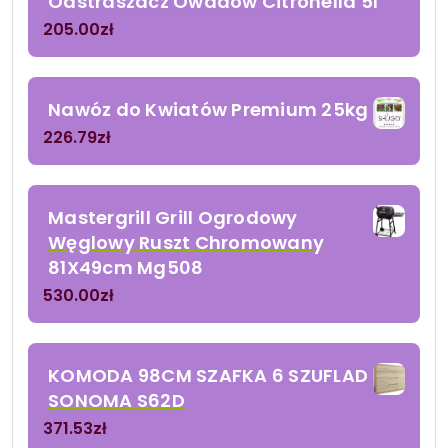
Odstraszacz Owadów Citronella 5l
205.00
zł
Nawóz do Kwiatów Premium 25kg
226.79
zł
Mastergrill Grill Ogrodowy
Węglowy Ruszt Chromowany
81X49cm Mg508
530.00
zł
KOMODA 98CM SZAFKA 6 SZUFLAD
SONOMA S62D
371.53
zł