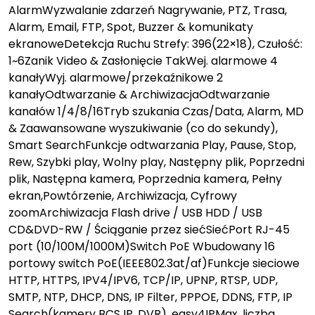
AlarmWyzwalanie zdarzeń Nagrywanie, PTZ, Trasa,
Alarm, Email, FTP, Spot, Buzzer & komunikaty
ekranoweDetekcja Ruchu Strefy: 396(22×18), Czułość:
1~6Zanik Video & Zasłonięcie TakWej. alarmowe 4
kanałyWyj. alarmowe/przekaźnikowe 2
kanałyOdtwarzanie & ArchiwizacjaOdtwarzanie
kanałów 1/4/8/16Tryb szukania Czas/Data, Alarm, MD
& Zaawansowane wyszukiwanie (co do sekundy),
Smart SearchFunkcje odtwarzania Play, Pause, Stop,
Rew, Szybki play, Wolny play, Następny plik, Poprzedni
plik, Następna kamera, Poprzednia kamera, Pełny
ekran,Powtórzenie, Archiwizacja, Cyfrowy
zoomArchiwizacja Flash drive / USB HDD / USB
CD&DVD-RW / Ściąganie przez siećSiećPort RJ-45
port (10/100M/1000M)Switch PoE Wbudowany 16
portowy switch PoE(IEEE802.3at/af)Funkcje sieciowe
HTTP, HTTPS, IPV4/IPV6, TCP/IP, UPNP, RTSP, UDP,
SMTP, NTP, DHCP, DNS, IP Filter, PPPOE, DDNS, FTP, IP
Search(kamery BCS IP, DVR), easy4IPMax. liczba