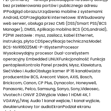
bez przekierowania portów i publicznego adresu
IPPodgląd obrazu:Urządzenia mobilne z systemami:
Android, iOSPrzeglądarki internetowe: IEWbudowany
web serwer, obsługa przez CMS (DSS/Smart PSS/BCS
Manager), DMSS, Aplikacja mobilna BCS (iOS,android),
P2PW zestawie : mysz, zasilacz, kabel Ethernet,
instrukcja, płyta CDSpecyfikacja techniczna:Model:
BCS-NVR16025ME-P-IISystemProcesor
Wysokowydajny procesor Dual-coreSystem
operacyjny Embedded LINUXFunkcjonalność Funkcja
pentaplexKontrola Panel przedni, Mysz, Klawiatura,
SiećVideo i AudioObsługa kamer IP 16 kanałówLista
producentów BCS, Arecont Vision, AXIS, Bosch,
Brickcom, Canon, CP Plus, Dynacolor, Honeywell,
Panasonic, Pelco, Samsung, Sanyo, Sony,Videosec,
Vivotech i ONVIF 2.0Wyjście Video 1 HDMI 4K, 1
VGAWyj./Wej. Audio 1 kanał wejście, 1 kanał wyjście,
dwukierunkowy tor audioEkranPodział ekranu