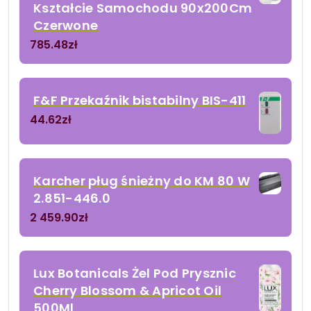
Kształcie Samochodu 90x200Cm
Czerwone
785.48
zł
F&F Przekaźnik bistabilny BIS-411
44.62
zł
Karcher pług śnieżny do KM 80 W
2.851-446.0
2 459.90
zł
Lux Botanicals Żel Pod Prysznic
Cherry Blossom & Apricot Oil
500Ml