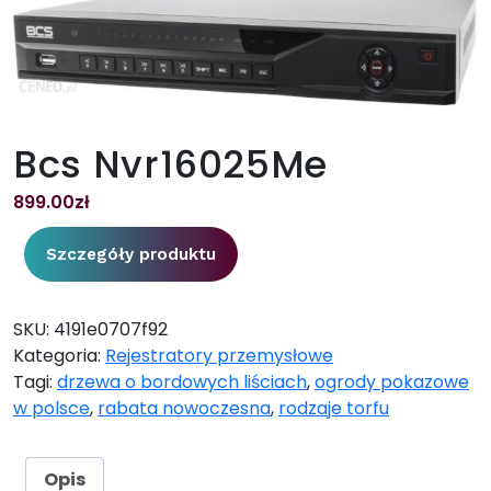
Bcs Nvr16025Me
899.00
zł
Szczegóły produktu
SKU:
4191e0707f92
Kategoria:
Rejestratory przemysłowe
Tagi:
drzewa o bordowych liściach
,
ogrody pokazowe
w polsce
,
rabata nowoczesna
,
rodzaje torfu
Opis