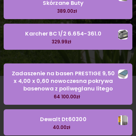
Skórzane Buty
389.00
zł
Karcher BC 1/2 6.654-361.0
329.99
zł
Zadaszenie na basen PRESTIGE 9,50
x 4,00 x 0,60 nowoczesna pokrywa
basenowa z poliwęglanu litego
64 100.00
zł
Dewalt Dt60300
40.00
zł