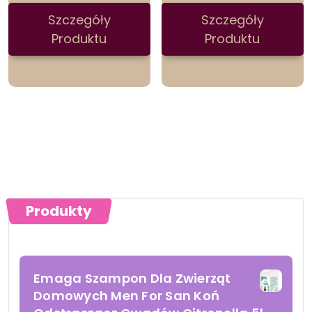
Szczegóły
Szczegóły
Produktu
Produktu
Produkty
Emaga Szampon Dla Zwierząt
Domowych Men For San Koń