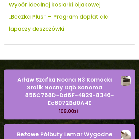
Wybór idealnej kosiarki bijakowej
„Beczka Plus” – Program dopłat dla
łapaczy deszczówki
Arław Szafka Nocna N3 Komoda
Stolik Nocny Dąb Sonoma
856C768D-Dd6F-4B29-8346-
Ec6072Bd0A4E
109.00
zł
Beżowe Półbuty Lemar Wygodne