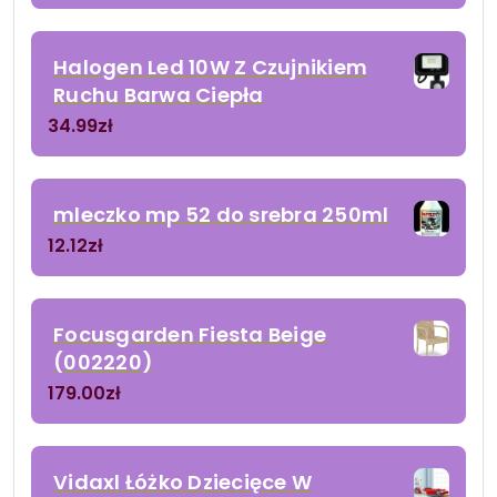
Halogen Led 10W Z Czujnikiem
Ruchu Barwa Ciepła
34.99
zł
mleczko mp 52 do srebra 250ml
12.12
zł
Focusgarden Fiesta Beige
(002220)
179.00
zł
Vidaxl Łóżko Dziecięce W