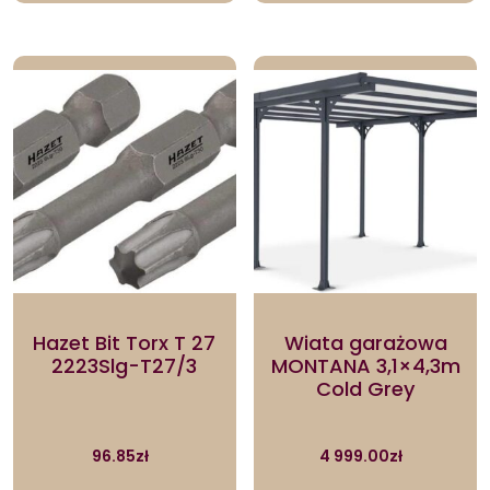
Hazet Bit Torx T 27
Wiata garażowa
2223Slg-T27/3
MONTANA 3,1×4,3m
Cold Grey
96.85
zł
4 999.00
zł