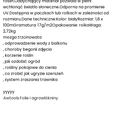
roślin.Oddychający materiał pozwala w pełni
wchłonąć światło słoneczne.Odporna na promienie
UV.Dostępna w paczkach lub rolkach w zależności od
rozmiaru.Dane techniczne:Kolor: białyRozmiar: 1,6 x
100mGramatura: 17g/m2Opakowanie: rolkaWaga:
2,72kg
mozga trzcinowata
, odprowadzenie wody z balkonu
, choroby begonii zdjęcia
, korzenie roślin
, jak ozdobić ogród
, rośliny pokojowe do cienia
, co zrobić jak ugryzie szerszeń
, system zraszania trawnika
yyyyy
Awtools
Folie i agrowłókniny