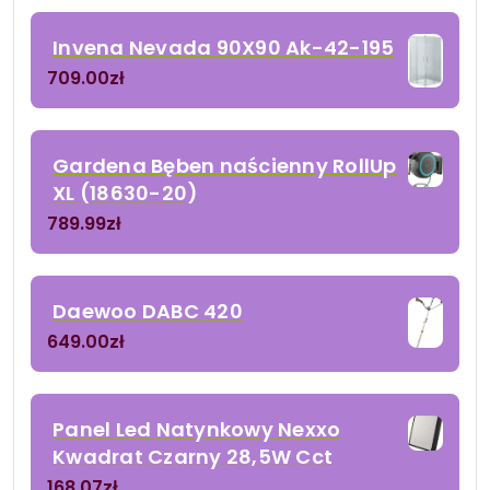
Invena Nevada 90X90 Ak-42-195
709.00
zł
Gardena Bęben naścienny RollUp
XL (18630-20)
789.99
zł
Daewoo DABC 420
649.00
zł
Panel Led Natynkowy Nexxo
Kwadrat Czarny 28,5W Cct
168.07
zł