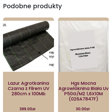
Podobne produkty
Lazur Agrotkanina
Hgs Mocna
Czarna z Filrem UV
Agrowłóknina Biała Uv
280cm x 100Mb
P50G/M2 1,6X10M
(026A7847F)
399.00
zł
30.00
zł