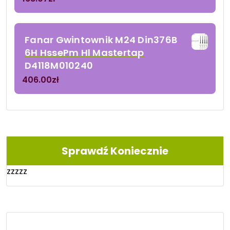
Fanar Gwintownik M24 Din376B
6H HssePm Hl Mastertap
D4118M010240
406.00
zł
Sprawdź Koniecznie
zzzzz