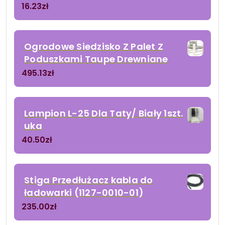
16.23
zł
Ogrodowe Siedzisko Z Palet Z
Poduszkami Taupe Drewniane
495.13
zł
Lampion L-25 Dla Taty/ Biały 1szt.
uka
40.50
zł
Stiga Przedłużacz kabla do
ładowarki (1127-0010-01)
235.00
zł