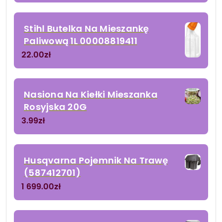
Stihl Butelka Na Mieszankę
Paliwową 1L 00008819411
22.00
zł
Nasiona Na Kiełki Mieszanka
Rosyjska 20G
3.99
zł
Husqvarna Pojemnik Na Trawę
(587412701)
1 699.00
zł