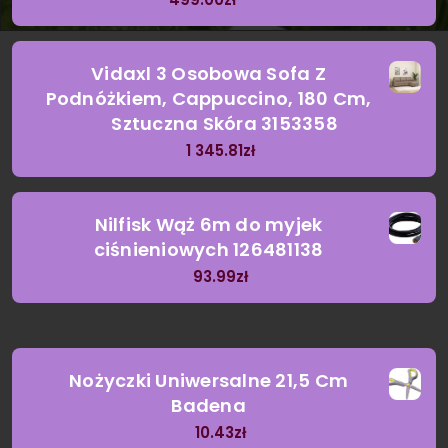
Vidaxl 3 Osobowa Sofa Z
Podnóżkiem, Cappuccino, 180 Cm,
Sztuczna Skóra 3153358
1 345.81
zł
Nilfisk Wąż 6m do myjek
ciśnieniowych 126481138
93.99
zł
Nożyczki Uniwersalne 21,5 Cm
Badena
10.43
zł