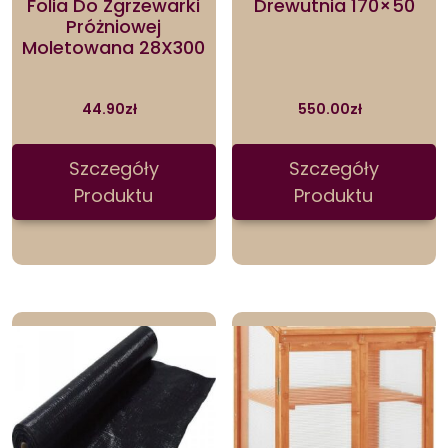
Folia Do Zgrzewarki
Drewutnia 170×50
Próżniowej
Moletowana 28X300
44.90
zł
550.00
zł
Szczegóły
Szczegóły
Produktu
Produktu