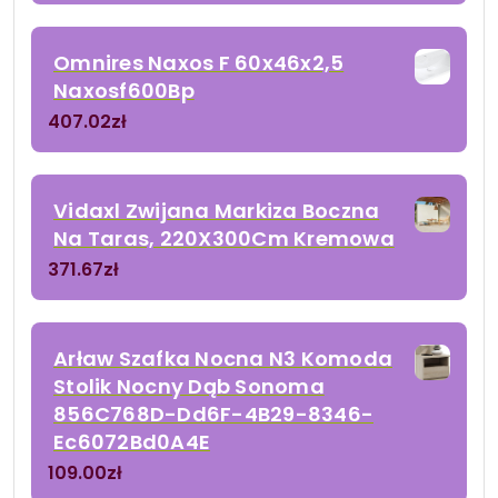
Omnires Naxos F 60x46x2,5
Naxosf600Bp
407.02
zł
Vidaxl Zwijana Markiza Boczna
Na Taras, 220X300Cm Kremowa
371.67
zł
Arław Szafka Nocna N3 Komoda
Stolik Nocny Dąb Sonoma
856C768D-Dd6F-4B29-8346-
Ec6072Bd0A4E
109.00
zł