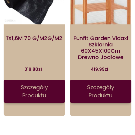
1X1,6M 70 G/M2G/M2
Funfit Garden Vidaxl
Szklarnia
60X45X100Cm
Drewno Jodłowe
319.80
zł
419.99
zł
Szczegóły
Szczegóły
Produktu
Produktu