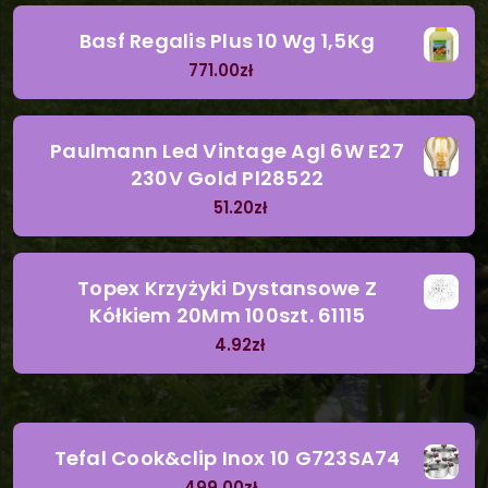
Basf Regalis Plus 10 Wg 1,5Kg
771.00
zł
Paulmann Led Vintage Agl 6W E27
230V Gold Pl28522
51.20
zł
Topex Krzyżyki Dystansowe Z
Kółkiem 20Mm 100szt. 61115
4.92
zł
Tefal Cook&clip Inox 10 G723SA74
499.00
zł