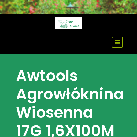
Skip
to
content
Awtools
Agrowłóknina
Wiosenna
17G 1,6X100M