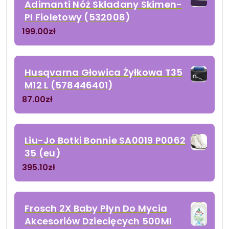
Adimanti Nóż Składany Skimen-
Pl Fioletowy (532008)
199.00
zł
Husqvarna Głowica Żyłkowa T35
M12 L (578446401)
87.00
zł
Liu-Jo Botki Bonnie SA0019 P0062
35 (eu)
395.10
zł
Frosch 2X Baby Płyn Do Mycia
Akcesoriów Dziecięcych 500Ml