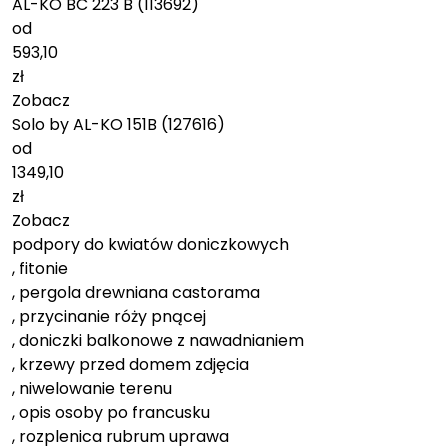
AL-KO BC 223 B (113692)
od
593,10
zł
Zobacz
Solo by AL-KO 151B (127616)
od
1349,10
zł
Zobacz
podpory do kwiatów doniczkowych
, fitonie
, pergola drewniana castorama
, przycinanie róży pnącej
, doniczki balkonowe z nawadnianiem
, krzewy przed domem zdjęcia
, niwelowanie terenu
, opis osoby po francusku
, rozplenica rubrum uprawa