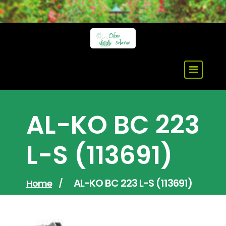
Skip
to
content
AL-KO BC 223
L-S (113691)
AL-KO BC 223 L-S (113691)
Home
/