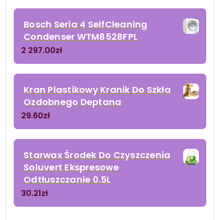
Bosch Seria 4 SelfCleaning
Condenser WTM8528FPL
2 297.00
zł
Kran Plastikowy Kranik Do Szkła
Ozdobnego Deptana
29.60
zł
Starwax Środek Do Czyszczenia
Soluvert Ekspresowe
Odtłuszczanie 0.5L
30.21
zł