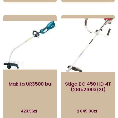
Makita UR3500 bu
Stiga BC 450 HD 4T
(281521003/21)
423.56
zł
2 845.00
zł