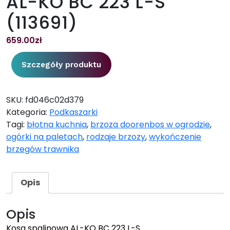
AL-KO BC 223 L-S
(113691)
659.00
zł
Szczegóły produktu
SKU:
fd046c02d379
Kategoria:
Podkaszarki
Tagi:
błotna kuchnia
,
brzoza doorenbos w ogrodzie
,
ogórki na paletach
,
rodzaje brzozy
,
wykończenie
brzegów trawnika
Opis
Opis
Kosa spalinowa AL-KO BC 223 L-S