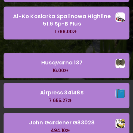
Al-Ko Kosiarka Spalinowa Highline
51.6 Sp-B Plus
1 799.00
zł
Husqvarna 137
16.00
zł
Airpress 34148S
7 655.27
zł
John Gardener G83028
494.10
zł