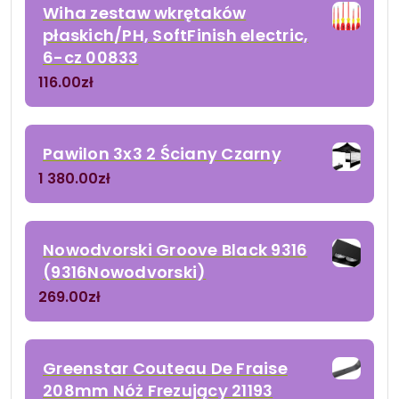
Wiha zestaw wkrętaków
płaskich/PH, SoftFinish electric,
6-cz 00833
116.00
zł
Pawilon 3x3 2 Ściany Czarny
1 380.00
zł
Nowodvorski Groove Black 9316
(9316Nowodvorski)
269.00
zł
Greenstar Couteau De Fraise
208mm Nóż Frezujący 21193