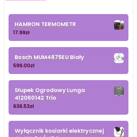
HAMRON TERMOMETR
17.99
zł
Bosch MUM4875EU Biały
599.00
zł
Słupek Ogrodowy Lunga
412060142 Trio
636.53
zł
Wyłącznik kosiarki elektrycznej