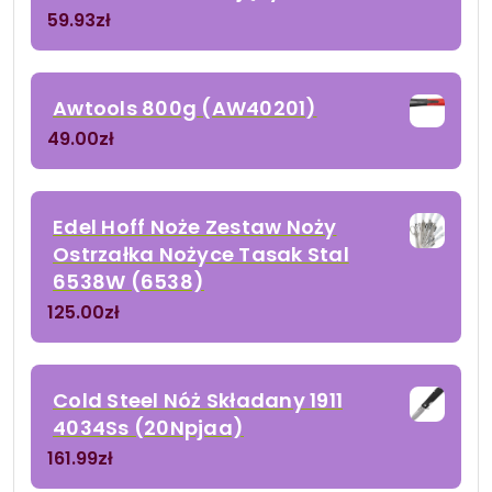
59.93
zł
Awtools 800g (AW40201)
49.00
zł
Edel Hoff Noże Zestaw Noży
Ostrzałka Nożyce Tasak Stal
6538W (6538)
125.00
zł
Cold Steel Nóż Składany 1911
4034Ss (20Npjaa)
161.99
zł