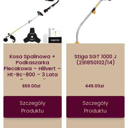
Kosa Spalinowa +
Stiga SGT 1000 J
Podkaszarka
(291850102/14)
Plecakowa – Hillvert –
Ht-Bc-800 – 3 Lata
Gwarancji
659.00
zł
449.00
zł
Szczegóły
Szczegóły
Produktu
Produktu