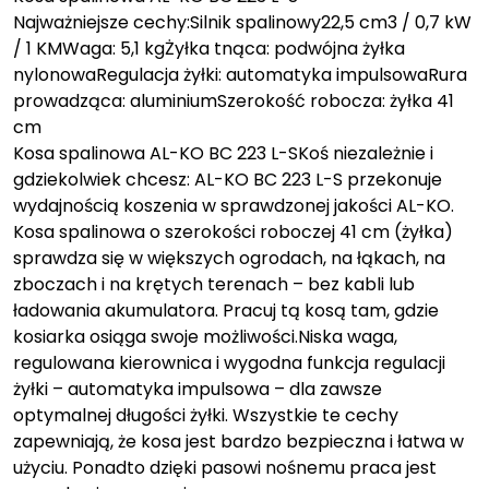
Najważniejsze cechy:Silnik spalinowy22,5 cm3 / 0,7 kW
/ 1 KMWaga: 5,1 kgŻyłka tnąca: podwójna żyłka
nylonowaRegulacja żyłki: automatyka impulsowaRura
prowadząca: aluminiumSzerokość robocza: żyłka 41
cm
Kosa spalinowa AL-KO BC 223 L-SKoś niezależnie i
gdziekolwiek chcesz: AL-KO BC 223 L-S przekonuje
wydajnością koszenia w sprawdzonej jakości AL-KO.
Kosa spalinowa o szerokości roboczej 41 cm (żyłka)
sprawdza się w większych ogrodach, na łąkach, na
zboczach i na krętych terenach – bez kabli lub
ładowania akumulatora. Pracuj tą kosą tam, gdzie
kosiarka osiąga swoje możliwości.Niska waga,
regulowana kierownica i wygodna funkcja regulacji
żyłki – automatyka impulsowa – dla zawsze
optymalnej długości żyłki. Wszystkie te cechy
zapewniają, że kosa jest bardzo bezpieczna i łatwa w
użyciu. Ponadto dzięki pasowi nośnemu praca jest