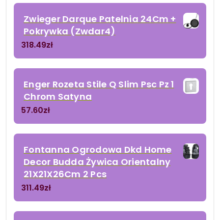
Zwieger Darque Patelnia 24Cm +
Pokrywka (Zwdar4)
318.49
zł
Enger Rozeta Stile Q Slim Psc Pz 1
Chrom Satyna
57.60
zł
Fontanna Ogrodowa Dkd Home
Decor Budda Żywica Orientalny
21X21X26Cm 2 Pcs
311.49
zł