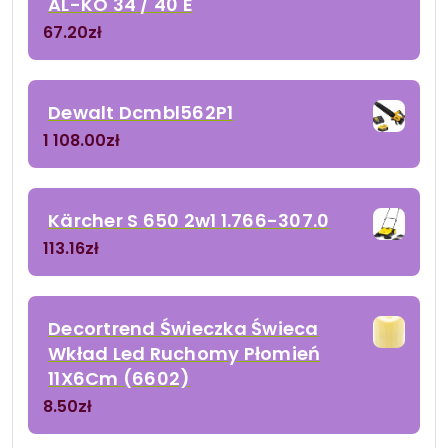
AL-KO 34 / 40 E
67.20
zł
Dewalt Dcmbl562P1
1 108.00
zł
Kärcher S 650 2w1 1.766-307.0
113.16
zł
Decortrend Świeczka Świeca
Wkład Led Ruchomy Płomień
11X6Cm (6602)
8.50
zł