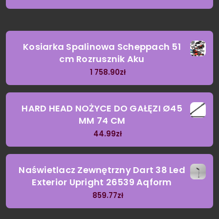
Kosiarka Spalinowa Scheppach 51
cm Rozrusznik Aku
1 758.90
zł
HARD HEAD NOŻYCE DO GAŁĘZI Ø45
MM 74 CM
44.99
zł
Naświetlacz Zewnętrzny Dart 38 Led
Exterior Upright 26539 Aqform
859.77
zł