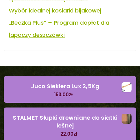
Wybór idealnej kosiarki bijakowej
„Beczka Plus” – Program dopłat dla
łapaczy deszczówki
Juco Siekiera Lux 2,5Kg
153.00
zł
STALMET Słupki drewniane do siatki
leśnej
22.00
zł