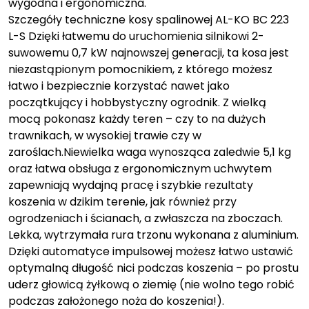
wygodna i ergonomiczna.
Szczegóły techniczne kosy spalinowej AL-KO BC 223
L-S Dzięki łatwemu do uruchomienia silnikowi 2-
suwowemu 0,7 kW najnowszej generacji, ta kosa jest
niezastąpionym pomocnikiem, z którego możesz
łatwo i bezpiecznie korzystać nawet jako
początkujący i hobbystyczny ogrodnik. Z wielką
mocą pokonasz każdy teren – czy to na dużych
trawnikach, w wysokiej trawie czy w
zaroślach.Niewielka waga wynosząca zaledwie 5,1 kg
oraz łatwa obsługa z ergonomicznym uchwytem
zapewniają wydajną pracę i szybkie rezultaty
koszenia w dzikim terenie, jak również przy
ogrodzeniach i ścianach, a zwłaszcza na zboczach.
Lekka, wytrzymała rura trzonu wykonana z aluminium.
Dzięki automatyce impulsowej możesz łatwo ustawić
optymalną długość nici podczas koszenia – po prostu
uderz głowicą żyłkową o ziemię (nie wolno tego robić
podczas założonego noża do koszenia!).