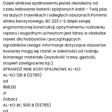
Dzięki silnikowi spalinowemu jesteś niezależny od
czasu ładowania baterii i splątanych kabli – Twój plus
na dużych trawnikach i odległych obszarach.Pomimo
silnika benzynowego, BC 223 L-S dzięki swojej
ergonomicznej konstrukcji, optymalnemu rozłożeniu
ciężaru i wygodnym uchwytom jest łatwy w obsłudze
nawet dla hobbystów i początkujących
ogrodników.Uwaga: Informacje dotyczące obszarów
koszenia mogą się różnić w zależności od rodzaju
ścinanego materiału (wysokość trawy, gęstość,
stopień zawilgocenia itp.).
SPRAWDŹ INNE KOSY SPALINOWE AL-KO:
AL-KO 126 B (127611)
od
968,00
zł
Zobacz
AL-KO BC 500 B (113785)
od