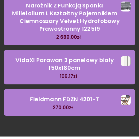
Narożnik Z Funkcją Spania
Millefolium L Kształtny Pojemnikiem
Ciemnoszary Velvet Hydrofobowy
Prawostronny 122519
2 689.00
zł
VidaXl Parawan 3 panelowy biały
150x180cm
109.17
zł
Fieldmann FDZN 4201-T
270.00
zł