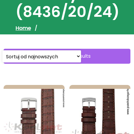
(8436/20/24)
Home
/
Sorted
Showing all 7 results
by
latest