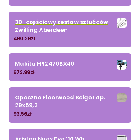
30-częściowy zestaw sztućców
Zwilling Aberdeen
490.29
zł
Makita HR2470BX40
672.99
zł
Opoczno Floorwood Beige Lap.
29x59,3
93.56
zł
Ariston Nuos Evo 110 Wh