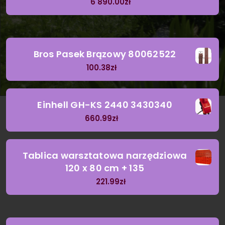
6 890.00
zł
Bros Pasek Brązowy 80062522
100.38
zł
Einhell GH-KS 2440 3430340
660.99
zł
Tablica warsztatowa narzędziowa
120 x 80 cm + 135
221.99
zł