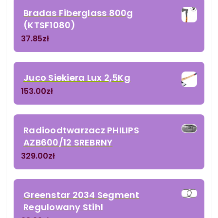
Bradas Fiberglass 800g
(KTSF1080)
37.85
zł
Juco Siekiera Lux 2,5Kg
153.00
zł
Radioodtwarzacz PHILIPS
AZB600/12 SREBRNY
329.00
zł
Greenstar 2034 Segment
Regulowany Stihl