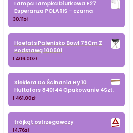
Lampa Lampka biurkowa E27
Esperanza POLARIS - czarna
30.11
zł
Hoefats Palenisko Bowl 75Cm Z
Podstawą 100501
1 406.00
zł
Siekiera Do Ścinania Hy 10
Hultafors 840144 Opakowanie 4Szt.
1 461.00
zł
trójkąt ostrzegawczy
14.76
zł