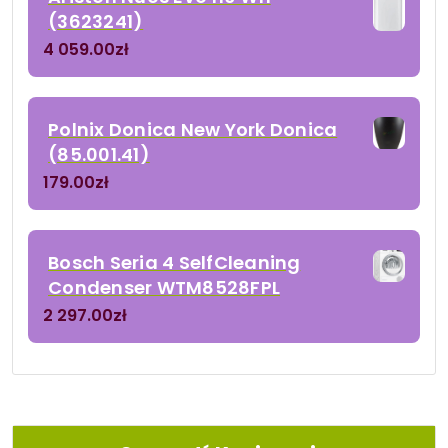
(3623241)
4 059.00
zł
Polnix Donica New York Donica
(85.001.41)
179.00
zł
Bosch Seria 4 SelfCleaning
Condenser WTM8528FPL
2 297.00
zł