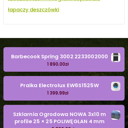
łapaczy deszczówki
Barbecook Spring 3002 2233002000
1 890.00
zł
Pralka Electrolux EW6S1525W
1 399.99
zł
Szklarnia Ogrodowa NOWA 3x10 m
profile 25 × 25 POLIWĘGLAN 4 mm