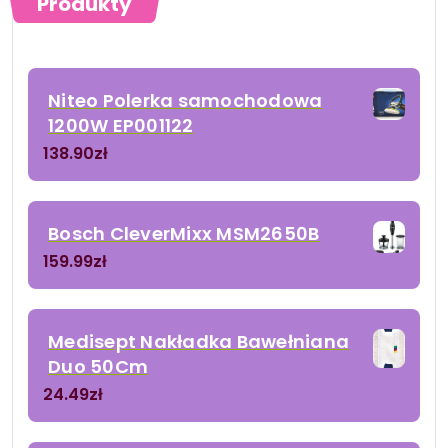
Produkty
Niteo Polerka samochodowa
1200W EP001122
138.90
zł
Bosch CleverMixx MSM2650B
159.99
zł
Medisept Nakładka Bawełniana
Duo 50Cm
24.49
zł