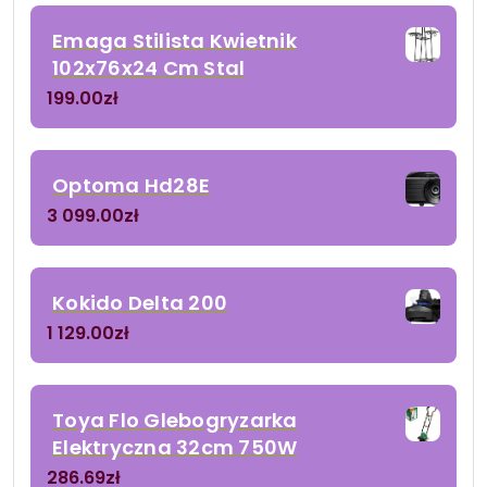
Emaga Stilista Kwietnik
102x76x24 Cm Stal
199.00
zł
Optoma Hd28E
3 099.00
zł
Kokido Delta 200
1 129.00
zł
Toya Flo Glebogryzarka
Elektryczna 32cm 750W
286.69
zł