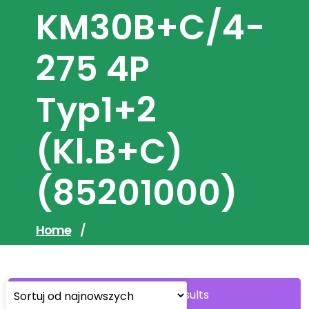
KM30B+C/4-
275 4P
Typ1+2
(kl.B+C)
(85201000)
Home
/
Sorted
Showing all 6 results