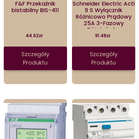
F&F Przekaźnik
Schneider Electric Acti
bistabilny BIS-411
9 S Wyłącznik
Różnicowo Prądowy
25A 3-Fazowy
Różnicówka
A9Z05425SCH
44.62
zł
91.48
zł
Szczegóły
Szczegóły
Produktu
Produktu