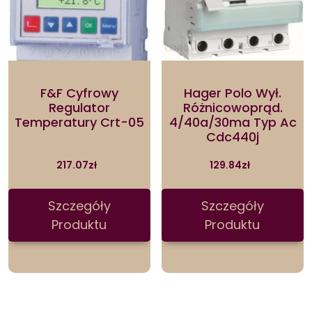
F&F Cyfrowy
Hager Polo Wył.
Regulator
Różnicowoprąd.
Temperatury Crt-05
4/40a/30ma Typ Ac
Cdc440j
217.07
zł
129.84
zł
Szczegóły
Szczegóły
Produktu
Produktu