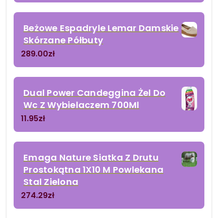
Beżowe Espadryle Lemar Damskie
Skórzane Półbuty
289.00
zł
Dual Power Candeggina Żel Do
Wc Z Wybielaczem 700Ml
11.95
zł
Emaga Nature Siatka Z Drutu
Prostokątna 1X10 M Powlekana
Stal Zielona
274.29
zł