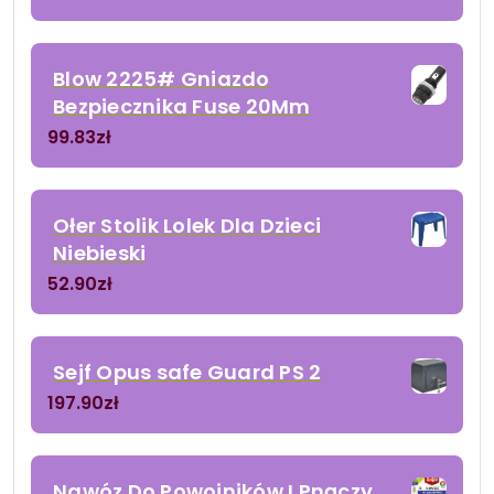
Blow 2225# Gniazdo
Bezpiecznika Fuse 20Mm
99.83
zł
Ołer Stolik Lolek Dla Dzieci
Niebieski
52.90
zł
Sejf Opus safe Guard PS 2
197.90
zł
Nawóz Do Powojników I Pnączy