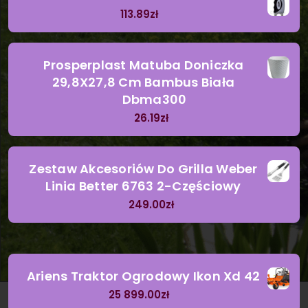
113.89
zł
Prosperplast Matuba Doniczka
29,8X27,8 Cm Bambus Biała
Dbma300
26.19
zł
Zestaw Akcesoriów Do Grilla Weber
Linia Better 6763 2-Częściowy
249.00
zł
Ariens Traktor Ogrodowy Ikon Xd 42
25 899.00
zł