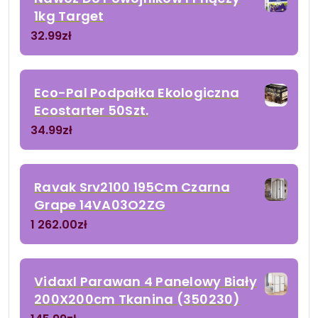
1kg Target
32.99
zł
Eco-Pal Podpałka Ekologiczna
Ecostarter 50Szt.
34.99
zł
Ravak Srv2100 195Cm Czarna
Grape 14VA03O2ZG
1 262.00
zł
Vidaxl Parawan 4 Panelowy Biały
200X200cm Tkanina (350230)