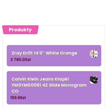
Produkty
Zray Drift 14'0'' White Orange
3 790.00
zł
Calvin Klein Jeans Klapki
YM0YM00061 42 Slide Monogram
CO
159.99
zł