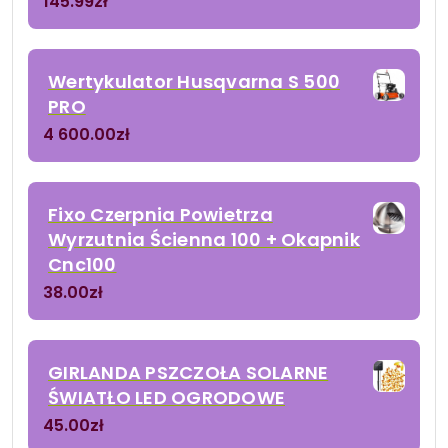
145.99
zł
Wertykulator Husqvarna S 500
PRO
4 600.00
zł
Fixo Czerpnia Powietrza
Wyrzutnia Ścienna 100 + Okapnik
Cnc100
38.00
zł
GIRLANDA PSZCZOŁA SOLARNE
ŚWIATŁO LED OGRODOWE
45.00
zł