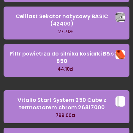
Cellfast Sekator nożycowy BASIC
(42400)
27.71
zł
Filtr powietrza do silnika kosiarki B&s
850
44.10
zł
Vitalio Start System 250 Cube z
termostatem chrom 26817000
799.00
zł