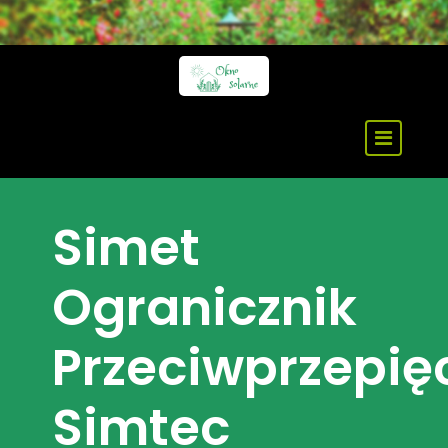
Skip
to
content
Simet
Ogranicznik
Przeciwprzepię
Simtec