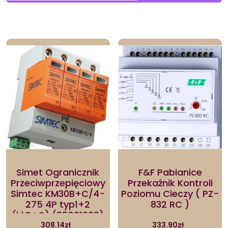
by
latest
Simet Ogranicznik
F&F Pabianice
Przeciwprzepięciowy
Przekaźnik Kontroli
Simtec KM30B+C/4-
Poziomu Cieczy ( PZ-
275 4P typ1+2
832 RC )
(kl.B+C) (85201000)
308.14
zł
333.90
zł