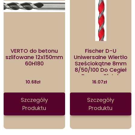
VERTO do betonu
Fischer D-U
szlifowane 12x150mm
Uniwersalne Wiertło
60H180
Sześciokątne 8mm
8/50/100 Do Cegieł
Drewna Płytek
Tworzyw Sztucznych
10.68
zł
16.07
zł
Stali Betonu 561646
Szczegóły
Szczegóły
Produktu
Produktu