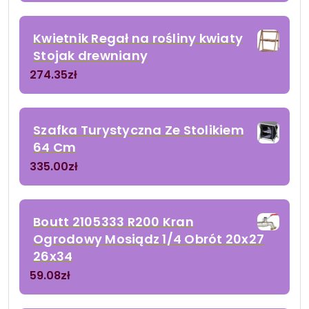
Kwietnik Regał na rośliny kwiaty
Stojak drewniany
274.35
zł
Szafka Turystyczna Ze Stolikiem
64 Cm
335.00
zł
Boutt 2105333 R200 Kran
Ogrodowy Mosiądz 1/4 Obrót 20x27
26x34
59.08
zł