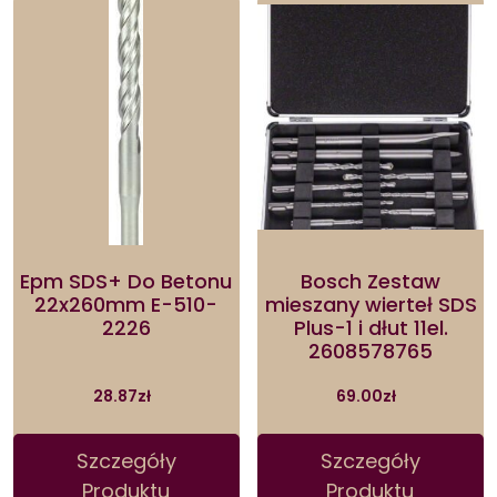
Epm SDS+ Do Betonu
Bosch Zestaw
22x260mm E-510-
mieszany wierteł SDS
2226
Plus-1 i dłut 11el.
2608578765
28.87
zł
69.00
zł
Szczegóły
Szczegóły
Produktu
Produktu