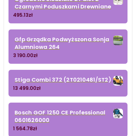
Czarnymi Poduszkami Drewniane
495.13
zł
Gfp Grządka Podwyższona Sonja
Alumniowa 264
3 190.00
zł
Stiga Combi 372 (2T0210481/ST2)
13 499.00
zł
Bosch GOF 1250 CE Professional
0601626000
1 564.78
zł