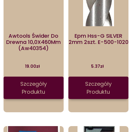
Awtools Świder Do
Epm Hss-G SILVER
Drewna 10,0X460Mm
2mm 2szt. E-500-1020
(Aw40354)
19.00
zł
5.37
zł
Szczegóły
Szczegóły
Produktu
Produktu