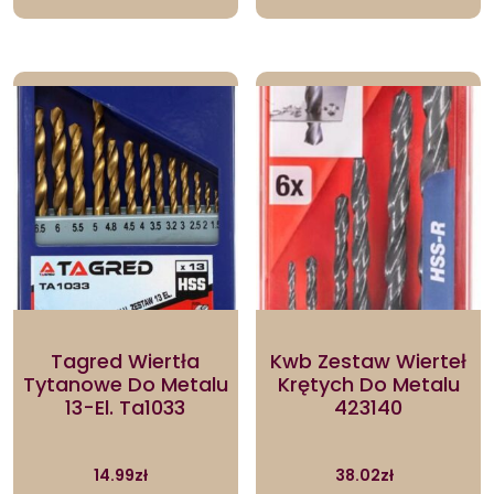
Tagred Wiertła
Kwb Zestaw Wierteł
Tytanowe Do Metalu
Krętych Do Metalu
13-El. Ta1033
423140
14.99
zł
38.02
zł