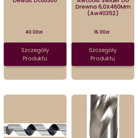
Dewalt Dt60300
Awtools Świder Do
Drewna 6,0X460Mm
(Aw40352)
40.00
zł
15.00
zł
Szczegóły
Szczegóły
Produktu
Produktu