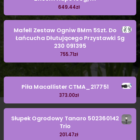
649.44
zł
Mafell Zestaw Ogniw 8Mm 5Szt. Do
Łańcucha Dłutującego Przystawki Sg
230 091395
755.71
zł
Piła Macallister CTMA_217751
373.00
zł
Słupek Ogrodowy Tanaro 502360142
Trio
201.47
zł