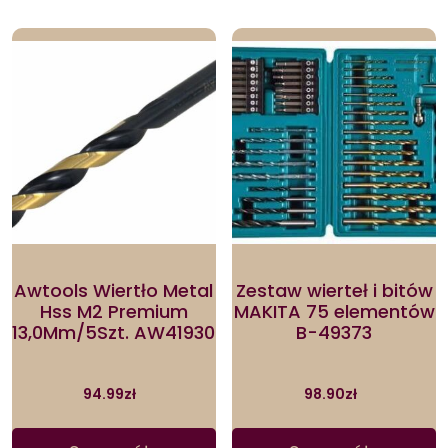
Awtools Wiertło Metal
Zestaw wierteł i bitów
Hss M2 Premium
MAKITA 75 elementów
13,0Mm/5Szt. AW41930
B-49373
94.99
zł
98.90
zł