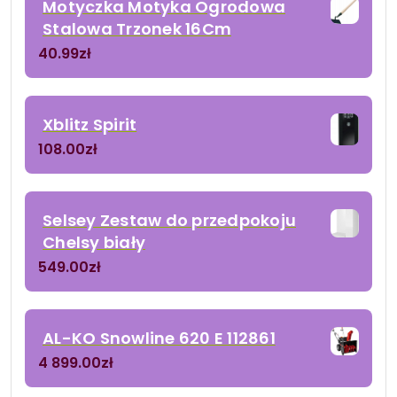
Motyczka Motyka Ogrodowa
Stalowa Trzonek 16Cm
40.99
zł
Xblitz Spirit
108.00
zł
Selsey Zestaw do przedpokoju
Chelsy biały
549.00
zł
AL-KO Snowline 620 E 112861
4 899.00
zł