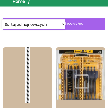
Home
/
Sorted
Wyświetlanie 1–30 z 31 wyników
by
latest