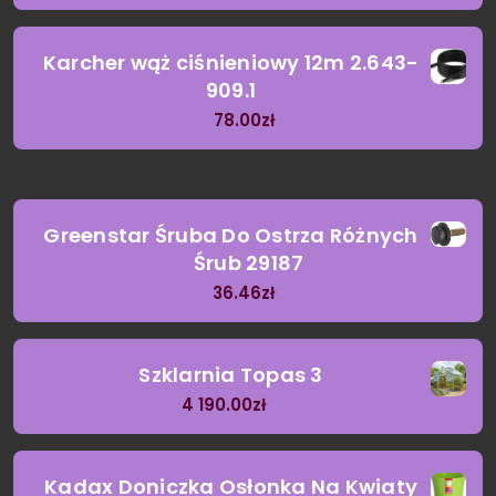
Karcher wąż ciśnieniowy 12m 2.643-
909.1
78.00
zł
Greenstar Śruba Do Ostrza Różnych
Śrub 29187
36.46
zł
Szklarnia Topas 3
4 190.00
zł
Kadax Doniczka Osłonka Na Kwiaty