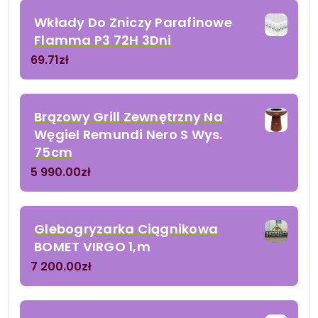
Wkłady Do Zniczy Parafinowe
Flamma P3 72H 3Dni
69.71
zł
Brązowy Grill Zewnętrzny Na
Węgiel Remundi Nero S Wys.
75cm
5 990.00
zł
Glebogryzarka Ciągnikowa
BOMET VIRGO 1,m
7 200.00
zł