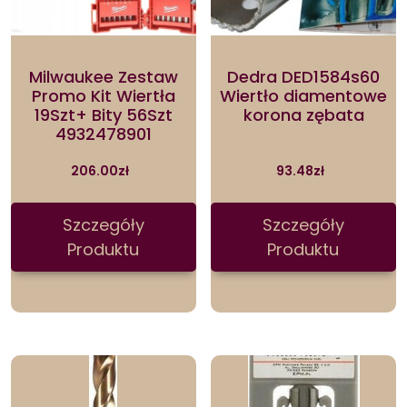
Milwaukee Zestaw
Dedra DED1584s60
Promo Kit Wiertła
Wiertło diamentowe
19Szt+ Bity 56Szt
korona zębata
4932478901
206.00
zł
93.48
zł
Szczegóły
Szczegóły
Produktu
Produktu