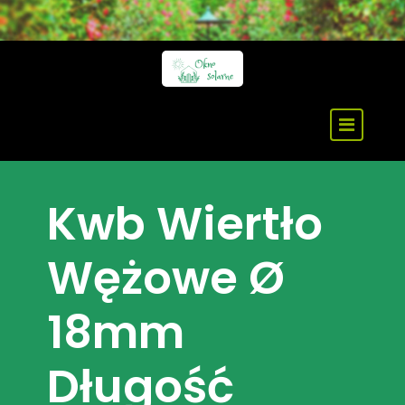
Skip
to
content
Kwb Wiertło
Wężowe Ø
18mm
Długość