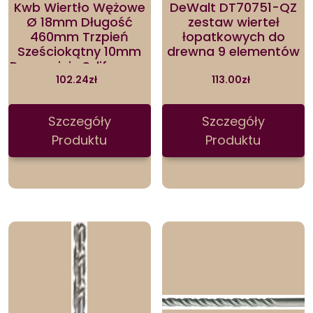
Kwb Wiertło Wężowe
DeWalt DT70751-QZ
Ø 18mm Długość
zestaw wierteł
460mm Trzpień
łopatkowych do
Sześciokątny 10mm
drewna 9 elementów
Precyzyjnie Szlifowany
Wysoki 42418
102.24
zł
113.00
zł
Szczegóły
Szczegóły
Produktu
Produktu