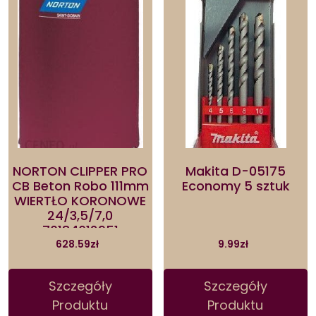
NORTON CLIPPER PRO
Makita D-05175
CB Beton Robo 111mm
Economy 5 sztuk
WIERTŁO KORONOWE
24/3,5/7,0
70184612951
628.59
zł
9.99
zł
Szczegóły
Szczegóły
Produktu
Produktu