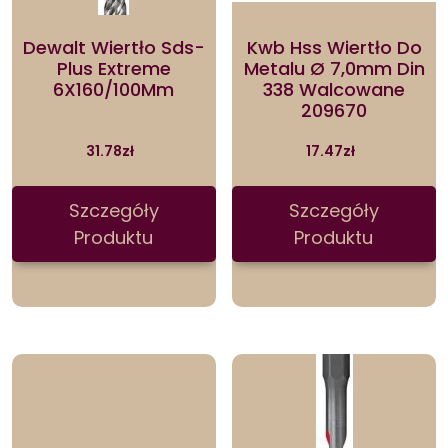
Dewalt Wiertło Sds-
Kwb Hss Wiertło Do
Plus Extreme
Metalu Ø 7,0mm Din
6X160/100Mm
338 Walcowane
209670
31.78
zł
17.47
zł
Szczegóły
Szczegóły
Produktu
Produktu