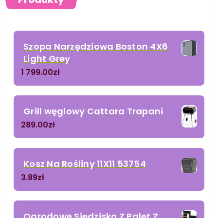
Szopa Narzędziowa Boston 4X6
Light Grey
1 799.00
zł
Grill węglowy Cattara Trapani
289.00
zł
Kosz Na Rośliny 11X11 53754
3.89
zł
Ogrodowe Siedzisko Z Palet Z