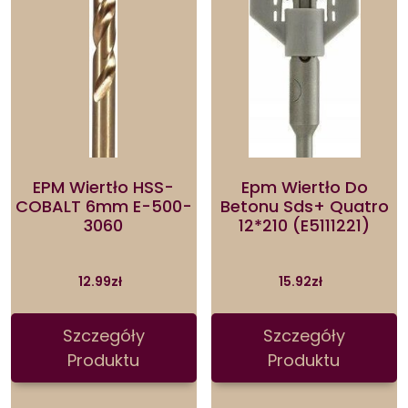
EPM Wiertło HSS-
Epm Wiertło Do
COBALT 6mm E-500-
Betonu Sds+ Quatro
3060
12*210 (E5111221)
12.99
zł
15.92
zł
Szczegóły
Szczegóły
Produktu
Produktu