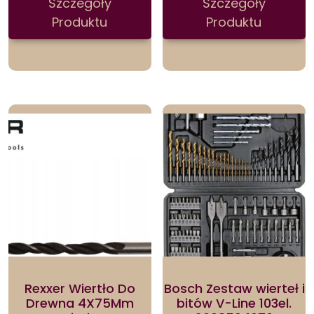
Szczegóły
Szczegóły
Produktu
Produktu
Rexxer Wiertło Do
Bosch Zestaw wierteł i
Drewna 4X75Mm
bitów V-Line 103el.