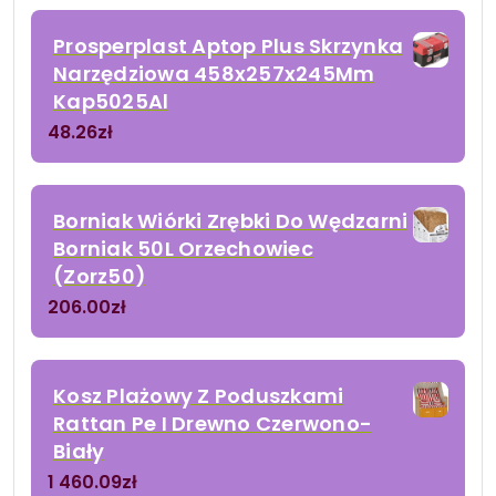
Prosperplast Aptop Plus Skrzynka
Narzędziowa 458x257x245Mm
Kap5025Al
48.26
zł
Borniak Wiórki Zrębki Do Wędzarni
Borniak 50L Orzechowiec
(Zorz50)
206.00
zł
Kosz Plażowy Z Poduszkami
Rattan Pe I Drewno Czerwono-
Biały
1 460.09
zł