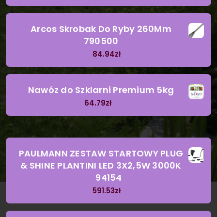
Arcos Skrobak Do Ryby 260Mm
790500
84.94
zł
Nawóz do Szklarni Premium 5kg
64.79
zł
PAULMANN ZESTAW STARTOWY PLUG
& SHINE PLANTINI LED 3X2,5W 3000K
94154
591.53
zł