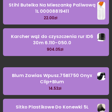
Stihl Butelka Na Mieszankę Paliwową
1L 00008819411
22.00
zł
Karcher wąż do czyszczenia rur ID6
30m 6.110-050.0
904.05
zł
Blum Zawias Wpusz.75B1750 Onyx
Clip+Blum
14.53
zł
Sitko Plastikowe Do Konewki 5L