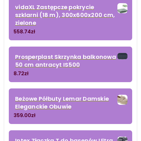
vidaXL Zastępcze pokrycie
szklarni (18 m), 300x600x200 cm,
zielone
558.74
zł
Prosperplast Skrzynka balkonowa
50 cm antracyt IS500
8.72
zł
Beżowe Półbuty Lemar Damskie
Eleganckie Obuwie
359.00
zł
Intex Złączka T do basenów Ultra