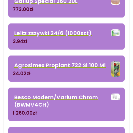
Gallup Special 360 20L
773.00
zł
Leitz zszywki 24/6 (1000szt)
3.94
zł
Agrosimex Proplant 722 Sl 100 Ml
34.02
zł
Besco Modern/Varium Chrom
(BWMV4CH)
1 260.00
zł