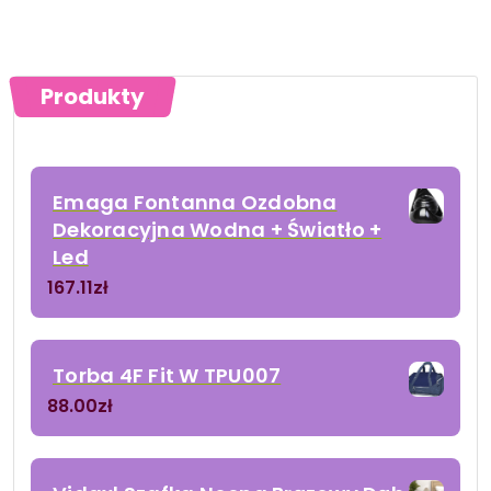
Produkty
Emaga Fontanna Ozdobna
Dekoracyjna Wodna + Światło +
Led
167.11
zł
Torba 4F Fit W TPU007
88.00
zł