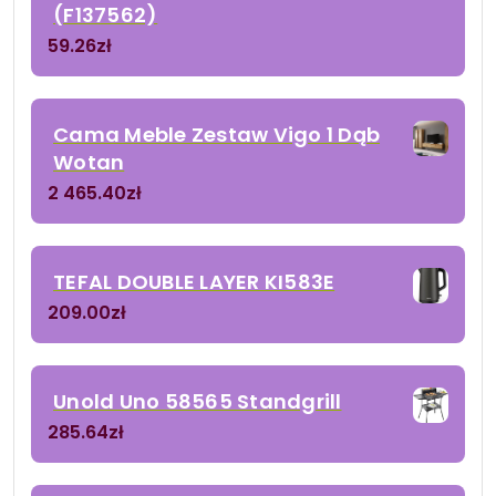
(F137562)
59.26
zł
Cama Meble Zestaw Vigo 1 Dąb
Wotan
2 465.40
zł
TEFAL DOUBLE LAYER KI583E
209.00
zł
Unold Uno 58565 Standgrill
285.64
zł