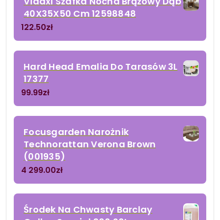
Vidaxl Szafka Nocna Brązowy Dąb
40X35X50 Cm 12598848
122.50
zł
Hard Head Emalia Do Tarasów 3L
17377
99.99
zł
Focusgarden Narożnik
Technorattan Verona Brown
(001935)
4 299.00
zł
Środek Na Chwasty Barclay