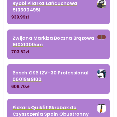
Ryobi Pilarka Łańcuchowa
5133004951
939.99
zł
Zwijana Markiza Boczna Brązowa
160X1000cm
703.62
zł
Bosch GSB 12V-30 Professional
06019G9100
609.70
zł
Fiskars Quikfit Skrobak do
Czyszczenia Spoin Obustronny