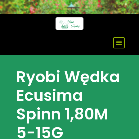
Skip
to
content
Ryobi Wędka
Ecusima
Spinn 1,80M
5-15G