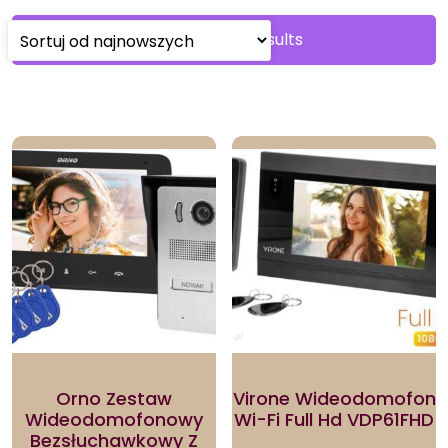
Sorted
Showing all 2 results
by
latest
Orno Zestaw
Virone Wideodomofon
Wideodomofonowy
Wi-Fi Full Hd VDP61FHD
Bezsłuchawkowy Z