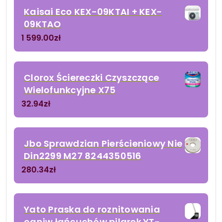
Kaisai Eco KEX-09KTAI + KEX-
09KTAO
1 599.00
zł
Clorox Ściereczki Czyszczące
Wielofunkcyjne X75
32.94
zł
Jbo Sprawdzian Pierścieniowy Nie
Din2299 M27 8244350516
280.34
zł
Yato Praska do roznitowania
ogniw łańcuchów pilarek YT-