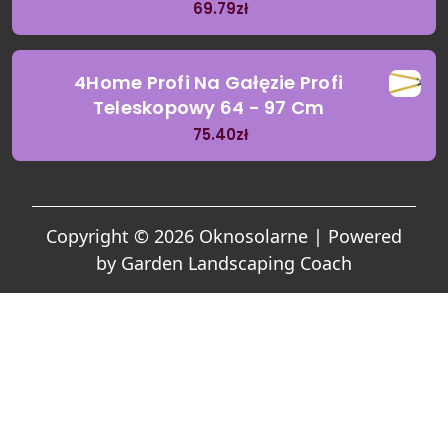
69.79
zł
4Home Profi Na Gałęzie Profi
Teleskopowy 64 - 97 Cm
75.40
zł
Copyright © 2026 Oknosolarne | Powered
by
Garden Landscaping Coach