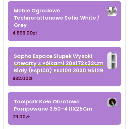
Meble Ogrodowe
Technorattanowe Sofia White /
Grey
4 899.00
zł
Sapho Espace Słupek Wysoki
Otwarty Z Półkami 20X172X32Cm
Biały (Esp100) Esc100 3030 N6129
932.00
zł
Toolpark Koło Obrotowe
Pompowane 3.50-4 11X25Cm
79.00
zł