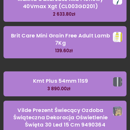
40Vmax Xgt (CL003GD201)
2 633.80
zł
Brit Care Mini Grain Free Adult Lamb
7Kg
139.60
zł
Kmt Plus 54mm 11S9
3 890.00
zł
Vilde Prezent Świecący Ozdoba
Świąteczna Dekoracja Oświetlenie
Święta 30 Led 15 Cm 9490364