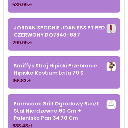
539.99
zł
JORDAN SPODNIE JDAN ESS PT RED
CZERWONY DQ7340-687
299.99
zł
Smiffys Strój Hipiski Przebranie
Hipiska Kostium Lata 70 S
156.83
zł
Farmcook Grill Ogrodowy Ruszt
Stal Nierdzewna 60 Cm +
Palenisko Pan 34 70 Cm
688.48
zł