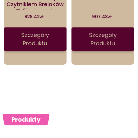
Czytnikiem Breloków
Zbliżeniowych
Interkom Natynkowy
928.42
zł
907.43
zł
Indi N (ORVIDVP1069B)
Szczegóły
Szczegóły
Produktu
Produktu
Produkty