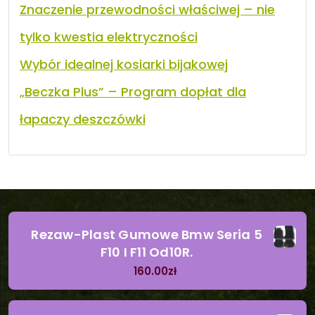
Znaczenie przewodności właściwej – nie
tylko kwestia elektryczności
Wybór idealnej kosiarki bijakowej
„Beczka Plus” – Program dopłat dla
łapaczy deszczówki
Rezaw-Plast Gumowe Bmw Seria 5
F10 I F11 Od10R.
160.00
zł