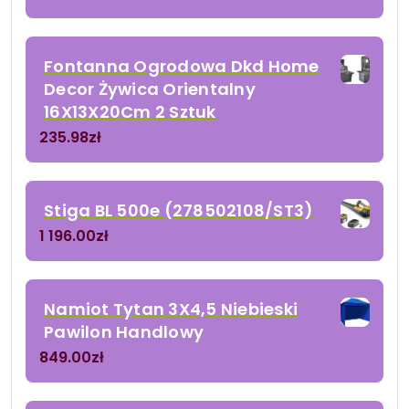
Fontanna Ogrodowa Dkd Home
Decor Żywica Orientalny
16X13X20Cm 2 Sztuk
235.98
zł
Stiga BL 500e (278502108/ST3)
1 196.00
zł
Namiot Tytan 3X4,5 Niebieski
Pawilon Handlowy
849.00
zł