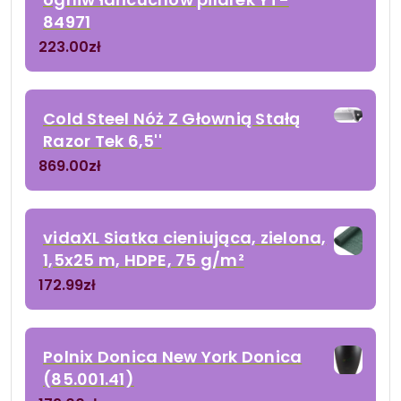
84971
223.00
zł
Cold Steel Nóż Z Głownią Stałą
Razor Tek 6,5''
869.00
zł
vidaXL Siatka cieniująca, zielona,
1,5x25 m, HDPE, 75 g/m²
172.99
zł
Polnix Donica New York Donica
(85.001.41)