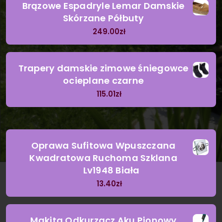
Brązowe Espadryle Lemar Damskie
Skórzane Półbuty
249.00
zł
Trapery damskie zimowe śniegowce
ocieplane czarne
115.01
zł
Oprawa Sufitowa Wpuszczana
Kwadratowa Ruchoma Szklana
Lv1948 Biała
13.40
zł
Makita Odkurzacz Aku Pionowy