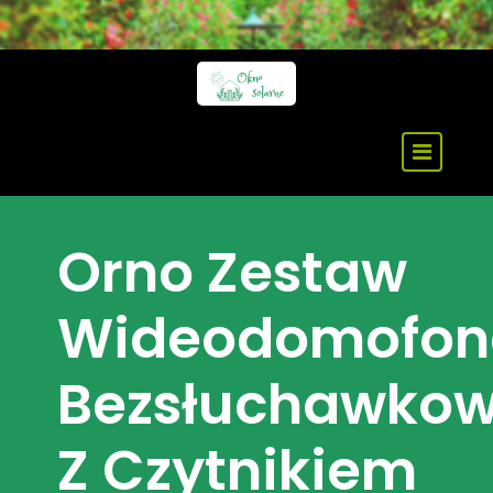
Skip
to
content
Orno Zestaw
Wideodomofo
Bezsłuchawko
Z Czytnikiem