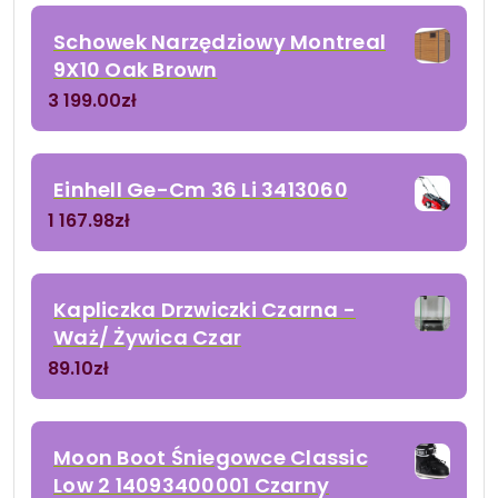
Schowek Narzędziowy Montreal
9X10 Oak Brown
3 199.00
zł
Einhell Ge-Cm 36 Li 3413060
1 167.98
zł
Kapliczka Drzwiczki Czarna -
Waż/ Żywica Czar
89.10
zł
Moon Boot Śniegowce Classic
Low 2 14093400001 Czarny