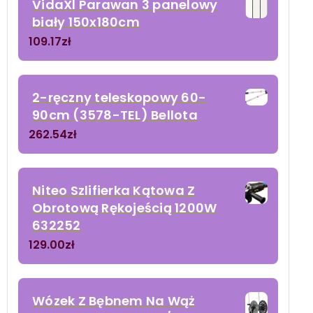
VidaXl Parawan 3 panelowy
biały 150x180cm
109.17
zł
2-ręczny teleskopowy 60-
90cm (3578-TEL) Bellota
262.54
zł
Niteo Szlifierka Kątowa Z
Obrotową Rękojeścią 1200W
632252
129.00
zł
Wózek Z Bębnem Na Wąż