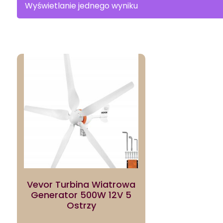
Wyświetlanie jednego wyniku
Vevor Turbina Wiatrowa
Generator 500W 12V 5
Ostrzy