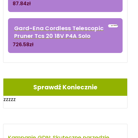
87.84
zł
Gard-Ena Cordless Telescopic
Pruner Tcs 20 18V P4A Solo
726.58
zł
Sprawdź Koniecznie
zzzzz
Kampanie GDN: Skuteczne narzędzie