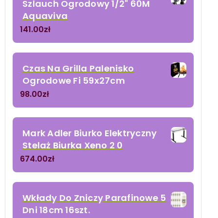
Szlauch Ogrodowy 1/2" 60M
Aquaviva
141.00
zł
Czas Na Grilla Palenisko
Ogrodowe Fi 59x27cm
98.00
zł
Mark Adler Biurko Elektryczny
Stelaż Biurka Xeno 2 0
674.00
zł
Wkłady Do Zniczy Parafinowe 5
Dni 18cm 16szt.