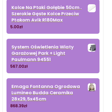
Kolce Na Ptaki Gołębie 50cm .
Szerokie Gęste Kolce Przeciw
Ptakom Avik R180Max
5.00
zł
System Oświetlenia Wiaty
Garażowej Park + Light
Paulmann 94551
567.00
zł
Emaga Fontanna Ogrodowa
Lumineo Budda Ceramika
28x29,5x45cm
868.39
zł