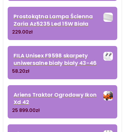
Prostokątna Lampa Ścienna
Zaria Az5235 Led 15W Biała
229.00
zł
FILA Unisex F9598 skarpety
uniwersalne biały biały 43-46
58.20
zł
Ariens Traktor Ogrodowy Ikon
Xd 42
25 899.00
zł