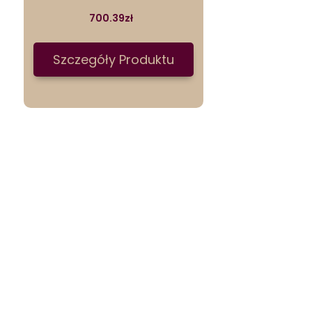
700.39
zł
Szczegóły Produktu