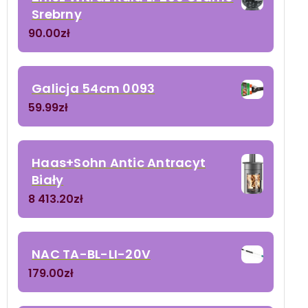
Srebrny
90.00
zł
Galicja 54cm 0093
59.99
zł
Haas+Sohn Antic Antracyt
Biały
8 413.20
zł
NAC TA-BL-LI-20V
179.00
zł