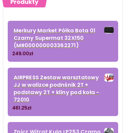
Produkty
Merkury Market Półka Bota 01
Czarny Supermat 32X150
(MR000000003362271)
249.00
zł
AIRPRESS Zestaw warsztatowy
JJ w walizce podnśnik 2T +
podstawy 2T + kliny pod koła -
72010
461.25
zł
Znicz Witraż Kula LP253 Czarno