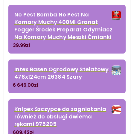
No Pest Bomba No Pest Na
Komary Muchy 400Ml Granat
Fogger Środek Preparat Odymiacz
Na Komary Muchy Meszki Ćmianki
39.99
zł
Intex Basen Ogrodowy Stelażowy
478x124cm 26384 Szary
6 646.00
zł
Knipex Szczypce do zagniatania
również do obsługi dwiema
rękami 975205
609.42
zł