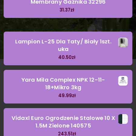
Membrany Gaźnika 32296
31.37
zł
Lampion L-25 Dla Taty/ Biały 1szt.
uka
40.50
zł
Yara Mila Complex NPK 12-11-
18+Mikro 3kg
49.99
zł
Vidaxl Euro Ogrodzenie Stalowe 10 X
1.5M Zielone 140575
243.51
zł