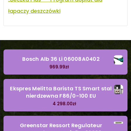
łapaczy deszczówki
Bosch Alb 36 Li 06008A0402
969.99
zł
Ekspres Melitta Barista TS Smart stal
nierdzewna F86/0-100 EU
4 298.00
zł
Greenstar Ressort Regulateur