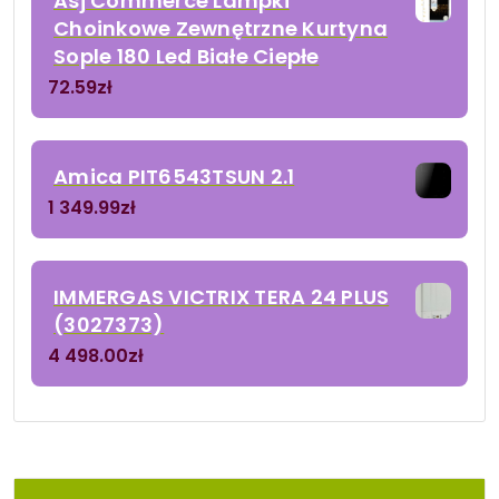
Asj Commerce Lampki
Choinkowe Zewnętrzne Kurtyna
Sople 180 Led Białe Ciepłe
72.59
zł
Amica PIT6543TSUN 2.1
1 349.99
zł
IMMERGAS VICTRIX TERA 24 PLUS
(3027373)
4 498.00
zł