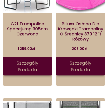
G21 Trampolina
Bituxx Osłona Dla
Spacejump 305cm
Krawędzi Trampoliny
Czerwona
O Średnicy 370 12Ft
Różowy
1 259.00
zł
208.00
zł
Szczegóły
Szczegóły
Produktu
Produktu