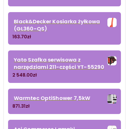
Black&Decker Kosiarka żyłkowa
(GL360-QS)
163.70
zł
Yato Szafka serwisowa z
narzędziami 211-części YT-55290
2 548.00
zł
Warmtec OptiShower 7,5kW
871.31
zł