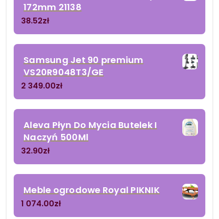
172mm 21138
38.52
zł
Samsung Jet 90 premium
VS20R9048T3/GE
2 349.00
zł
Aleva Płyn Do Mycia Butelek I
Naczyń 500Ml
32.90
zł
Meble ogrodowe Royal PIKNIK
1 074.00
zł