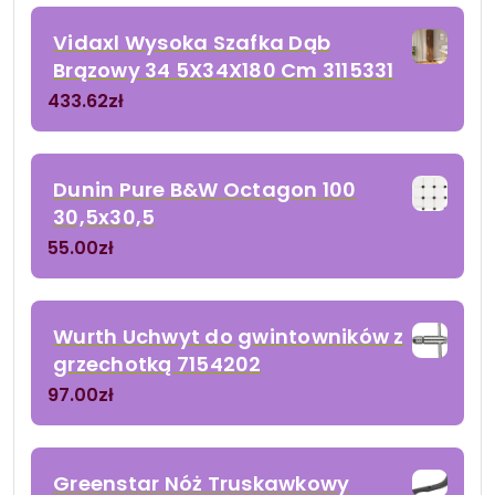
Vidaxl Wysoka Szafka Dąb
Brązowy 34 5X34X180 Cm 3115331
433.62
zł
Dunin Pure B&W Octagon 100
30,5x30,5
55.00
zł
Wurth Uchwyt do gwintowników z
grzechotką 7154202
97.00
zł
Greenstar Nóż Truskawkowy