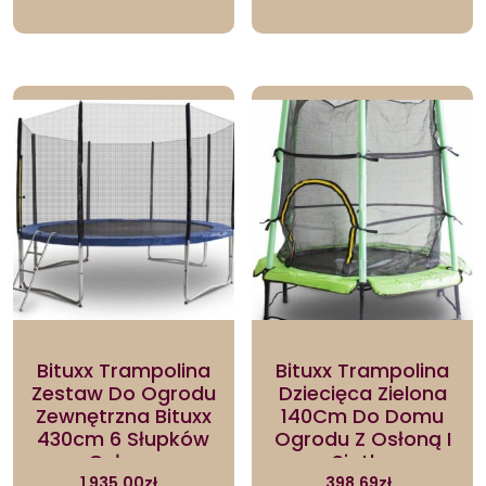
Bituxx Trampolina
Bituxx Trampolina
Zestaw Do Ogrodu
Dziecięca Zielona
Zewnętrzna Bituxx
140Cm Do Domu
430cm 6 Słupków
Ogrodu Z Osłoną I
Osłona
Siatką
1 935.00
zł
398.69
zł