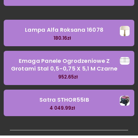
Lampa Alfa Roksana 16078
180.16
zł
Emaga Panele Ogrodzeniowe Z
Grotami Stal 0,5-0,75 X 5,1 M Czarne
952.65
zł
Satra STHOR55IB
4 049.99
zł