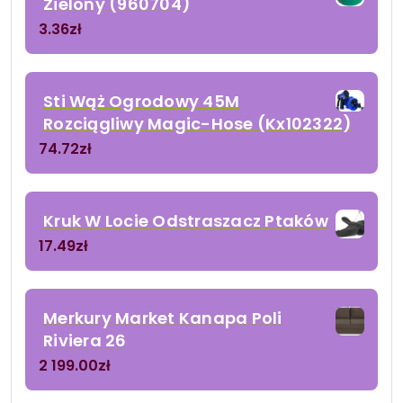
Zielony (960704)
3.36
zł
Sti Wąż Ogrodowy 45M
Rozciągliwy Magic-Hose (Kx102322)
74.72
zł
Kruk W Locie Odstraszacz Ptaków
17.49
zł
Merkury Market Kanapa Poli
Riviera 26
2 199.00
zł