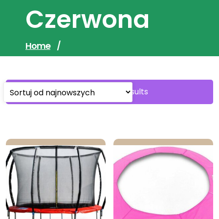
Czerwona
Home
/
Sorted
Showing all 6 results
by
latest