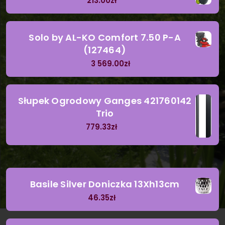
213.00
zł
Solo by AL-KO Comfort 7.50 P-A
(127464)
3 569.00
zł
Słupek Ogrodowy Ganges 421760142
Trio
779.33
zł
Basile Silver Doniczka 13Xh13cm
46.35
zł