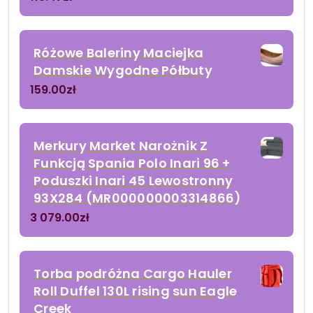
Różowe Baleriny Maciejka
Damskie Wygodne Półbuty
159.00
zł
Merkury Market Narożnik Z
Funkcją Spania Polo Inari 96 +
Poduszki Inari 45 Lewostronny
93X284 (MR000000003314866)
3 079.00
zł
Torba podróżna Cargo Hauler
Roll Duffel 130L rising sun Eagle
Creek