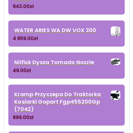
943.00
zł
WATER ARIES WA DW VOX 300
4 859.00
zł
Nilfisk Dysza Tornado Nozzle
49.00
zł
Kramp Przyczepa Do Traktorka
Kosiarki Gopart Fgp455200Gp
(7042)
899.00
zł