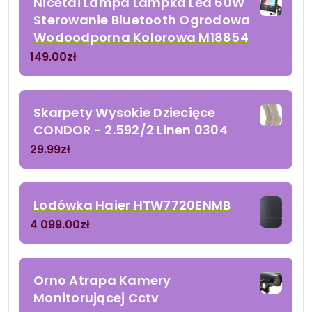
Nicetai Lampa Lampka Led 60W
Sterowanie Bluetooth Ogrodowa
Wodoodporna Kolorowa M18854
149.00
zł
Skarpety Wysokie Dziecięce
CONDOR - 2.592/2 Linen 0304
29.99
zł
Lodówka Haier HTW7720ENMB
4 099.00
zł
Orno Atrapa Kamery
Monitorującej Cctv