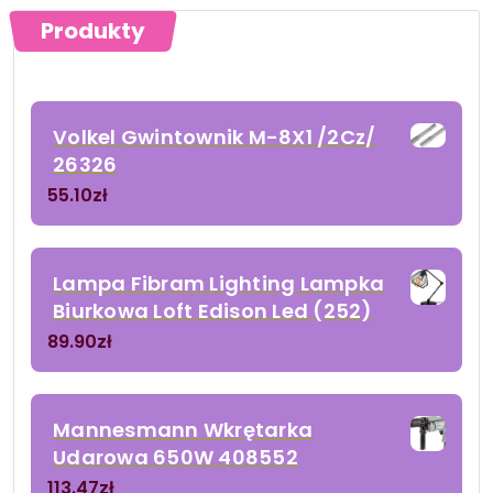
Produkty
Volkel Gwintownik M-8X1 /2Cz/
26326
55.10
zł
Lampa Fibram Lighting Lampka
Biurkowa Loft Edison Led (252)
89.90
zł
Mannesmann Wkrętarka
Udarowa 650W 408552
113.47
zł