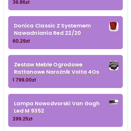
36.86
zł
Donica Classic Z Systemem
Nawadniania Red 22/20
60.29
zł
Zestaw Meble Ogrodowe
Rattanowe Narożnik Volta 4Os
1 799.00
zł
Lampa Nowodvorski Van Gogh
Led M 9352
299.25
zł