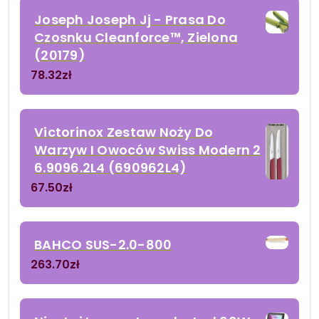
Joseph Joseph Jj - Prasa Do
Czosnku Cleanforce™, Zielona
(20179)
78.32
zł
Victorinox Zestaw Noży Do
Warzyw I Owoców Swiss Modern 2
6.9096.2L4 (690962L4)
67.50
zł
BAHCO SUS-2.0-800
263.70
zł