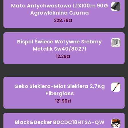
Mata Antychwastowa 1,1X100m 90G
Agrowłóknina Czarna
228.79
zł
Bispol Świece Wotywne Srebrny
Metalik Sw40/80271
12.29
zł
Geko Siekiero-Młot Siekiera 2,7Kg
Fiberglass
121.99
zł
Black&Decker BDCDC18HTSA-QW