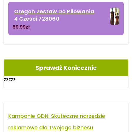
Oregon Zestaw Do Pilowania
4 Czesci 728060
59.99
zł
Sprawdź Koniecznie
zzzzz
Kampanie GDN: Skuteczne narzędzie
reklamowe dla Twojego biznesu