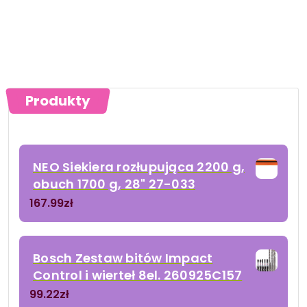
Produkty
NEO Siekiera rozłupująca 2200 g,
obuch 1700 g, 28" 27-033
167.99
zł
Bosch Zestaw bitów Impact
Control i wierteł 8el. 260925C157
99.22
zł