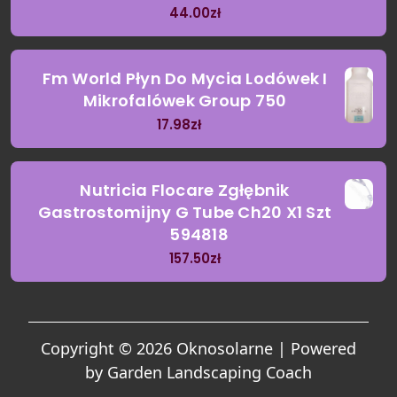
44.00
zł
Fm World Płyn Do Mycia Lodówek I
Mikrofalówek Group 750
17.98
zł
Nutricia Flocare Zgłębnik
Gastrostomijny G Tube Ch20 X1 Szt
594818
157.50
zł
Copyright © 2026 Oknosolarne | Powered
by
Garden Landscaping Coach