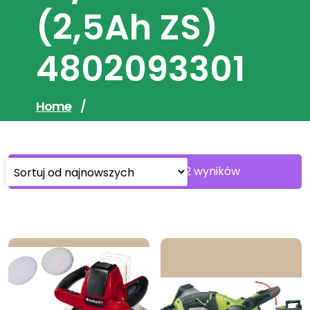
(2,5Ah ZS)
4802093301
Home
/
Sorted
Wyświetlanie 1–30 z 32 wyników
by
latest