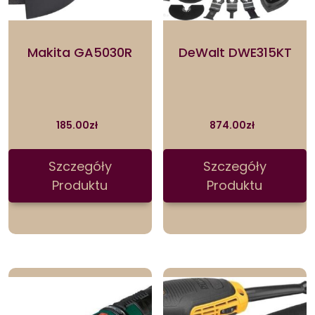
Makita GA5030R
DeWalt DWE315KT
185.00
zł
874.00
zł
Szczegóły
Szczegóły
Produktu
Produktu