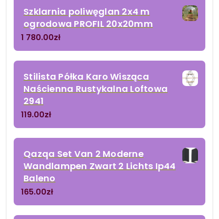
Szklarnia poliwęglan 2x4 m
ogrodowa PROFIL 20x20mm
1 780.00
zł
Stilista Półka Karo Wisząca
Naścienna Rustykalna Loftowa
2941
119.00
zł
Qazqa Set Van 2 Moderne
Wandlampen Zwart 2 Lichts Ip44
Baleno
165.00
zł