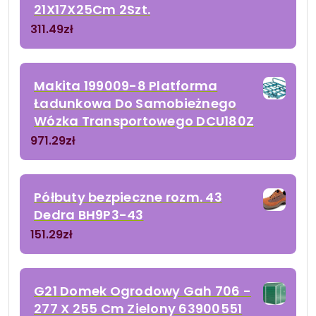
21X17X25Cm 2Szt.
311.49
zł
Makita 199009-8 Platforma
Ładunkowa Do Samobieżnego
Wózka Transportowego DCU180Z
971.29
zł
Półbuty bezpieczne rozm. 43
Dedra BH9P3-43
151.29
zł
G21 Domek Ogrodowy Gah 706 -
277 X 255 Cm Zielony 63900551