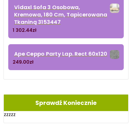
Vidaxl Sofa 3 Osobowa,
Kremowa, 180 Cm, Tapicerowana
Tkaniną 3153447
1 302.44
zł
Ape Ceppo Party Lap. Rect 60x120
249.00
zł
Sprawdź Koniecznie
zzzzz