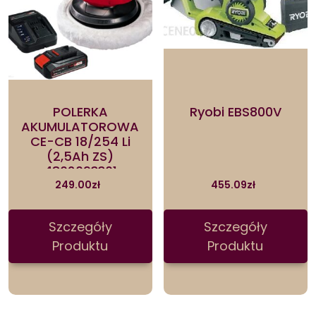
POLERKA
Ryobi EBS800V
AKUMULATOROWA
CE-CB 18/254 Li
(2,5Ah ZS)
4802093301
249.00
zł
455.09
zł
Szczegóły
Szczegóły
Produktu
Produktu