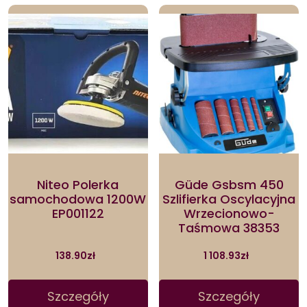
Niteo Polerka
Güde Gsbsm 450
samochodowa 1200W
Szlifierka Oscylacyjna
EP001122
Wrzecionowo-
Taśmowa 38353
138.90
zł
1 108.93
zł
Szczegóły
Szczegóły