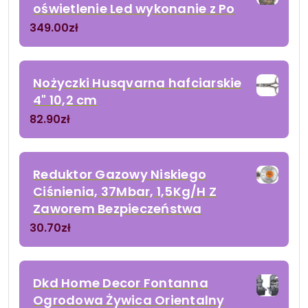
oświetlenie Led wykonanie z Po
349.00
zł
Nożyczki Husqvarna hafciarskie
4" 10,2 cm
82.90
zł
Reduktor Gazowy Niskiego
Ciśnienia, 37Mbar, 1,5Kg/H Z
Zaworem Bezpieczeństwa
30.70
zł
Dkd Home Decor Fontanna
Ogrodowa Żywica Orientalny