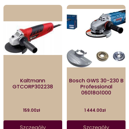
Kaltmann
Bosch GWS 30-230 B
GTCORP302238
Professional
06018G1000
159.00
zł
1 444.00
zł
Szczegóły
Szczegóły