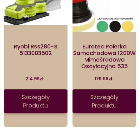
Ryobi Rss280-S
Eurotec Polerka
5133003502
Samochodowa 1200W
Mimośrodowa
Oscylacyjna 535
214.99
zł
179.99
zł
Szczegóły
Szczegóły
Produktu
Produktu