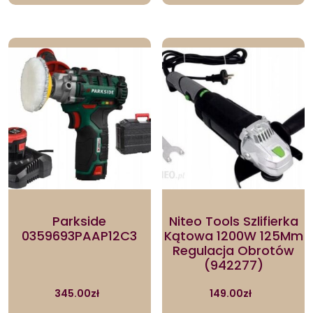
Parkside
Niteo Tools Szlifierka
0359693PAAP12C3
Kątowa 1200W 125Mm
Regulacja Obrotów
(942277)
345.00
zł
149.00
zł