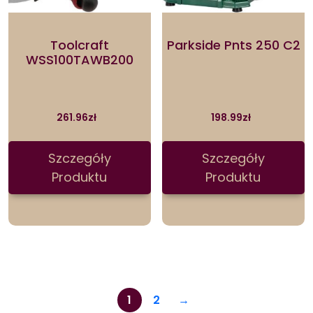
Toolcraft
Parkside Pnts 250 C2
WSS100TAWB200
261.96
zł
198.99
zł
Szczegóły
Szczegóły
Produktu
Produktu
1
2
→