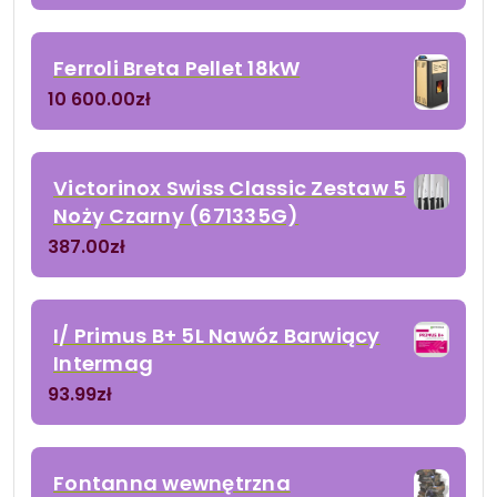
Ferroli Breta Pellet 18kW
10 600.00
zł
Victorinox Swiss Classic Zestaw 5
Noży Czarny (671335G)
387.00
zł
I/ Primus B+ 5L Nawóz Barwiący
Intermag
93.99
zł
Fontanna wewnętrzna