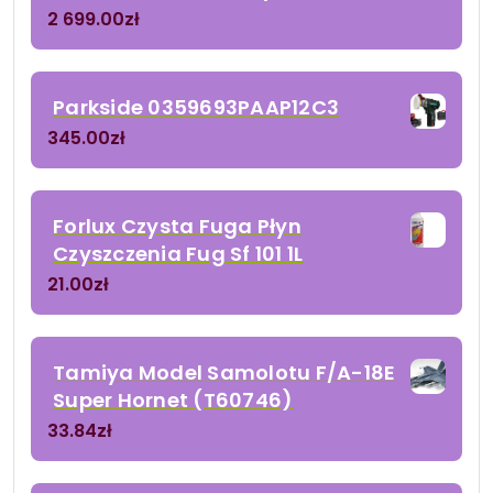
2 699.00
zł
Parkside 0359693PAAP12C3
345.00
zł
Forlux Czysta Fuga Płyn
Czyszczenia Fug Sf 101 1L
21.00
zł
Tamiya Model Samolotu F/A-18E
Super Hornet (T60746)
33.84
zł