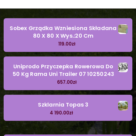
Sobex Grządka Wzniesiona Składana
80 X 80 X Wys.:20 Cm
119.00
zł
Uniprodo Przyczepka Rowerowa Do
50 Kg Rama Uni Trailer 07 10250243
657.00
zł
Szklarnia Topas 3
4 190.00
zł