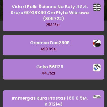
Vidaxl Półki Ścienne Na Buty 4 Szt.
Szare 60X18X60 Cm Płyta Wiórowa
(806722)
253.15
zł
Greenso Dos260E
499.99
zł
Geko 561129
44.75
zł
Immergas Rura Prosta Fi 60 0,5M.
K.012143