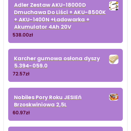
Adler Zestaw AKU-18000D
Dmuchawa Do Liści + AKU-8500K
+ AKU-1400N +Ładowarka +
Akumulator 4Ah 20V
538.00
zł
Karcher gumowa osłona dyszy
5.394-059.0
72.57
zł
Nobiles Pory Roku JESIEń
Brzoskwiniowa 2,5L
60.97
zł