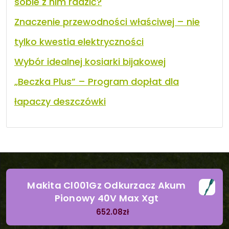
sobie z nim radzić?
Znaczenie przewodności właściwej – nie
tylko kwestia elektryczności
Wybór idealnej kosiarki bijakowej
„Beczka Plus” – Program dopłat dla
łapaczy deszczówki
Makita Cl001Gz Odkurzacz Akum
Pionowy 40V Max Xgt
652.08
zł