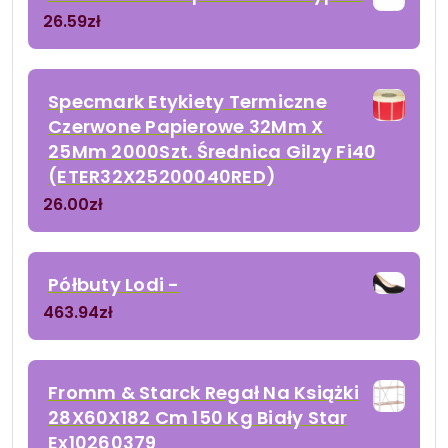
26.59
zł
Specmark Etykiety Termiczne
Czerwone Papierowe 32Mm X
25Mm 2000Szt. Średnica Gilzy Fi40
(ETER32X25200040RED)
26.00
zł
Półbuty Lodi -
463.94
zł
Fromm & Starck Regał Na Książki
28X60X182 Cm 150 Kg Biały Star
Ex10260379