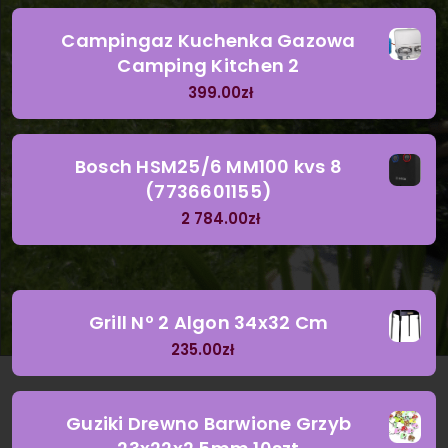
Campingaz Kuchenka Gazowa
Camping Kitchen 2
399.00
zł
Bosch HSM25/6 MM100 kvs 8
(7736601155)
2 784.00
zł
Grill Nº 2 Algon 34x32 Cm
235.00
zł
Guziki Drewno Barwione Grzyb