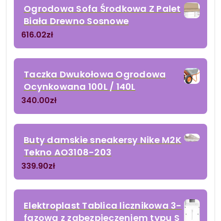
Ogrodowa Sofa Środkowa Z Palet
Biała Drewno Sosnowe
616.02
zł
Taczka Dwukołowa Ogrodowa
Ocynkowana 100L / 140L
340.00
zł
Buty damskie sneakersy Nike M2K
Tekno AO3108-203
339.90
zł
Elektroplast Tablica licznikowa 3-
fazowa z zabezpieczeniem typu S