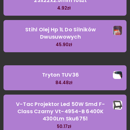
23x22x2.5mm 10szt
4.92
zł
Stihl Olej Hp 1L Do Silników
Dwusuwowych
45.90
zł
Tryton TUV36
84.48
zł
V-Tac Projektor Led 50W Smd F-
Class Czarny Vt-4954-B 6400K
4300Lm Sku6751
50.17
zł