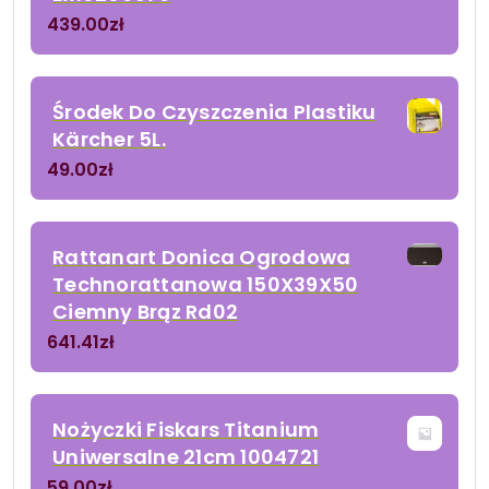
439.00
zł
Środek Do Czyszczenia Plastiku
Kärcher 5L.
49.00
zł
Rattanart Donica Ogrodowa
Technorattanowa 150X39X50
Ciemny Brąz Rd02
641.41
zł
Nożyczki Fiskars Titanium
Uniwersalne 21cm 1004721
59.00
zł