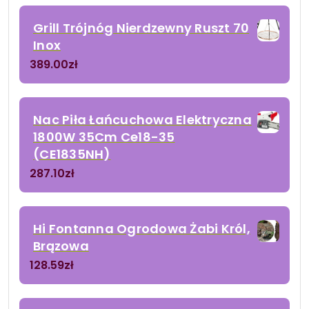
Grill Trójnóg Nierdzewny Ruszt 70
Inox
389.00
zł
Nac Piła Łańcuchowa Elektryczna
1800W 35Cm Ce18-35
(CE1835NH)
287.10
zł
Hi Fontanna Ogrodowa Żabi Król,
Brązowa
128.59
zł