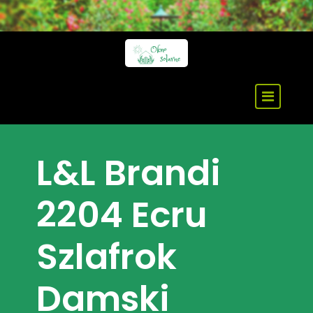
Skip
to
content
L&L Brandi
2204 Ecru
Szlafrok
Damski