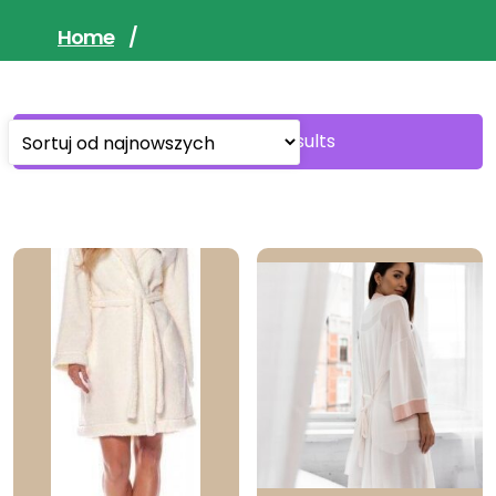
Home
/
Sorted
Showing all 7 results
by
latest