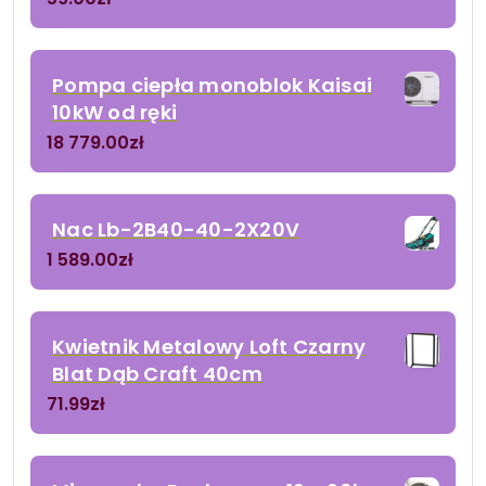
Pompa ciepła monoblok Kaisai
10kW od ręki
18 779.00
zł
Nac Lb-2B40-40-2X20V
1 589.00
zł
Kwietnik Metalowy Loft Czarny
Blat Dąb Craft 40cm
71.99
zł