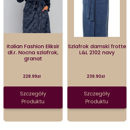
Italian Fashion Eliksir
Szlafrok damski frotte
dł.r. Nocna szlafrok,
L&L 2102 navy
granat
228.99
zł
239.90
zł
Szczegóły
Szczegóły
Produktu
Produktu