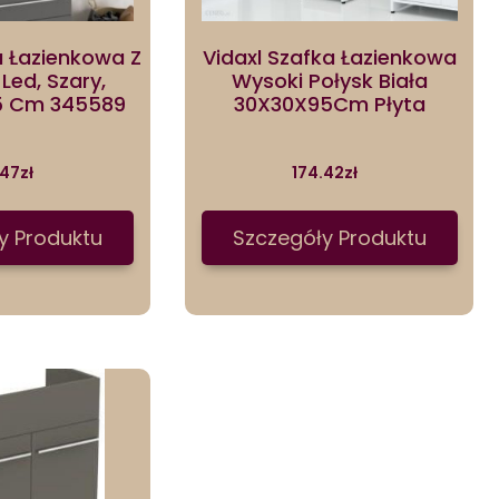
a Łazienkowa Z
Vidaxl Szafka Łazienkowa
 Led, Szary,
Wysoki Połysk Biała
5 Cm 345589
30X30X95Cm Płyta
.47
zł
174.42
zł
y Produktu
Szczegóły Produktu