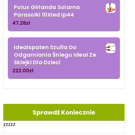
Polux Girlanda Solarna
Parasolki 10Xled Ip44
47.28
zł
Idealspaten Szufla Do
Odgarniania Śniegu Ideal Ze
Sklejki Dla Dzieci
222.00
zł
Sprawdź Koniecznie
zzzzz