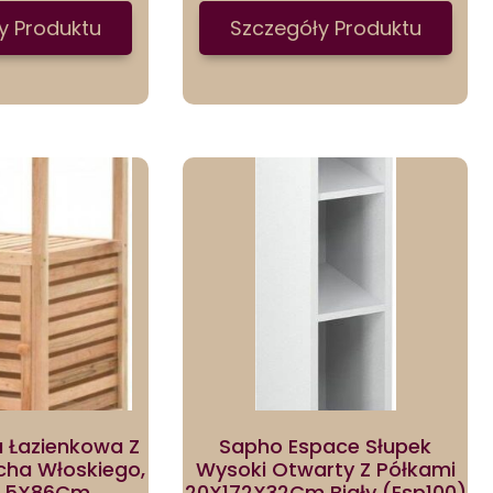
y Produktu
Szczegóły Produktu
a Łazienkowa Z
Sapho Espace Słupek
cha Włoskiego,
Wysoki Otwarty Z Półkami
5,5X86Cm
20X172X32Cm Biały (Esp100)