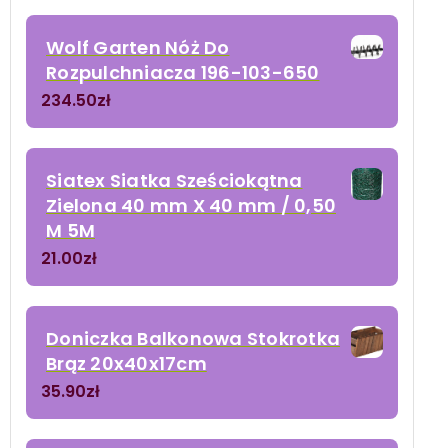
Wolf Garten Nóż Do
Rozpulchniacza 196-103-650
234.50
zł
Siatex Siatka Sześciokątna
Zielona 40 mm X 40 mm / 0,50
M 5M
21.00
zł
Doniczka Balkonowa Stokrotka
Brąz 20x40x17cm
35.90
zł