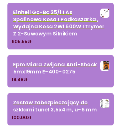
Einhell Gc-Bc 25/1 I As
Spalinowa Kosa I Podkaszarka ,
Wydajna Kosa 2W1 600W I Trymer
Z 2-Suwowym Silnikiem
605.55
zł
Epm Miara Zwijana Anti-Shock
5mx19mm E-400-0275
19.48
zł
Zestaw zabezpieczający do
szklarni tunel 3,5x4 m, u-6 mm
100.00
zł