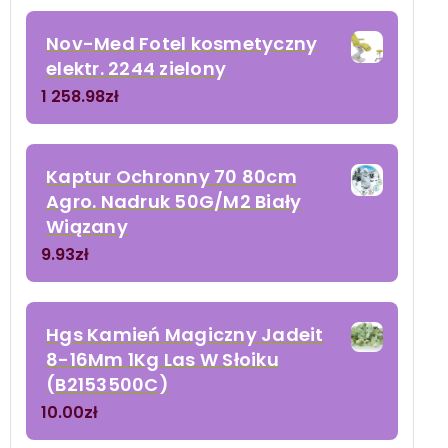
Nov-Med Fotel kosmetyczny
elektr. 2244 zielony
1 258.98
zł
Kaptur Ochronny 70 80cm
Agro. Nadruk 50G/M2 Biały
Wiązany
9.93
zł
Hgs Kamień Magiczny Jadeit
8-16Mm 1Kg Las W Słoiku
(B2153500C)
10.00
zł