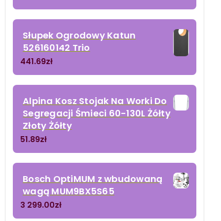
Słupek Ogrodowy Katun
526160142 Trio
441.69
zł
Alpina Kosz Stojak Na Worki Do
Segregacji Śmieci 60-130L Żółty
Złoty Żółty
51.89
zł
Bosch OptiMUM z wbudowaną
wagą MUM9BX5S65
3 299.00
zł