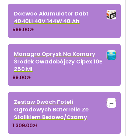
Daewoo Akumulator Dabt
4040Li 40V 144W 40 Ah
599.00
zł
Monagro Oprysk Na Komary
Środek Owadobójczy Cipex 10E
250 Ml
89.00
zł
Zestaw Dwóch Foteli
Ogrodowych Baterrelle Ze
Stolikiem Beżowo/Czarny
1 309.00
zł