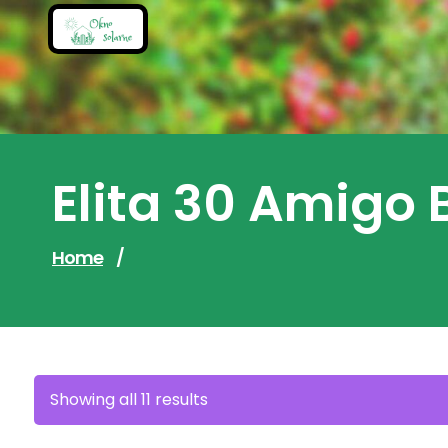
Skip
to
content
Elita 30 Amigo 
Home
/
Sorted
Showing all 11 results
by
latest