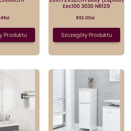
Esc100 3030 N6129
.49
zł
932.00
zł
y Produktu
Szczegóły Produktu