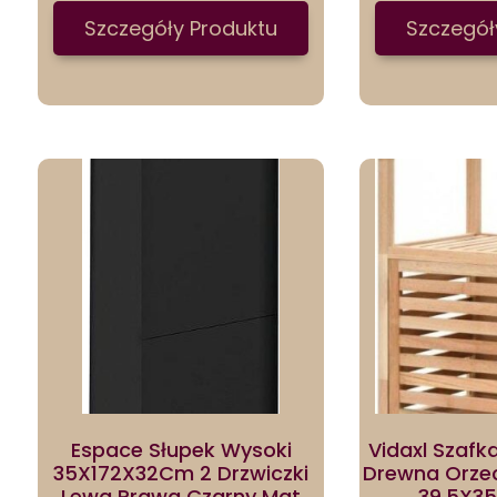
Szczegóły Produktu
Szczegół
Espace Słupek Wysoki
Vidaxl Szafk
35X172X32Cm 2 Drzwiczki
Drewna Orze
Lewa Prawa Czarny Mat
39,5X3