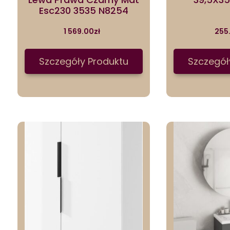
Esc230 3535 N8254
1 569.00
zł
255
Szczegóły Produktu
Szczegół