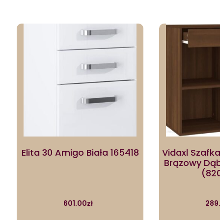
Elita 30 Amigo Biała 165418
Vidaxl Szafk
Brązowy Dą
(82
601.00
zł
289