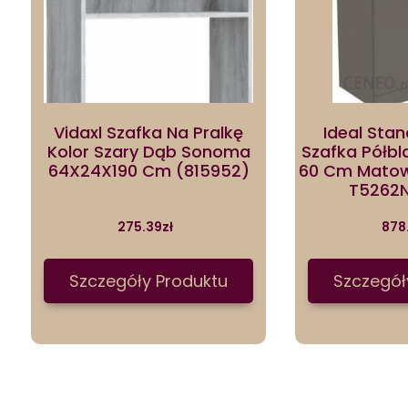
Vidaxl Szafka Na Pralkę
Ideal Stan
Kolor Szary Dąb Sonoma
Szafka Półb
64X24X190 Cm (815952)
60 Cm Matow
T5262N
275.39
zł
878
Szczegóły Produktu
Szczegół