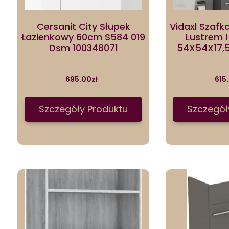
Cersanit City Słupek
Vidaxl Szafk
Łazienkowy 60cm S584 019
Lustrem I
Dsm 100348071
54X54X17,
695.00
zł
615
Szczegóły Produktu
Szczegół