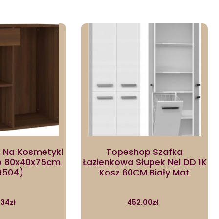
a Na Kosmetyki
Topeshop Szafka
b 80x40x75cm
Łazienkowa Słupek Nel DD 1K
0504)
Kosz 60CM Biały Mat
.34
zł
452.00
zł