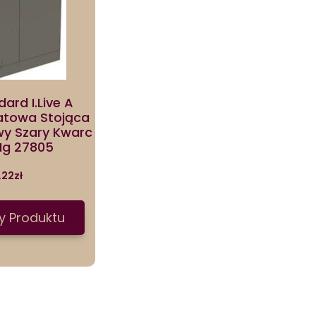
dard I.Live A
latowa Stojąca
y Szary Kwarc
g 27805
.22
zł
y Produktu