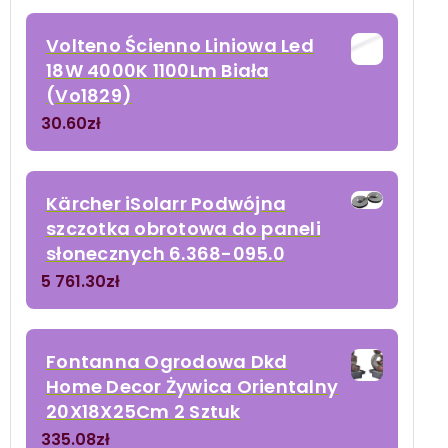
Volteno Ścienno Liniowa Led
18W 4000K 1100Lm Biała
(Vo1829)
30.60
zł
Kärcher iSolarr Podwójna
szczotka obrotowa do paneli
słonecznych 6.368-095.0
5 761.30
zł
Fontanna Ogrodowa Dkd
Home Decor Żywica Orientalny
20X18X25Cm 2 Sztuk
335.08
zł