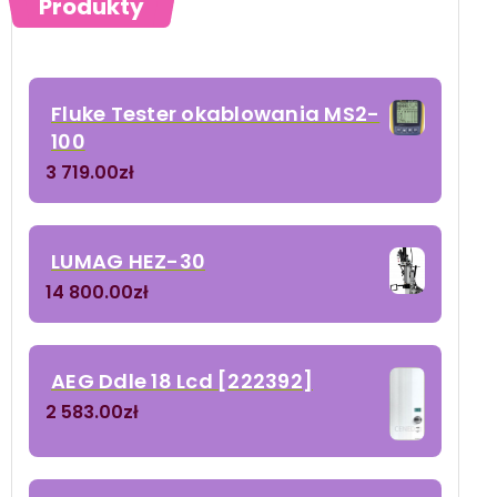
Produkty
Fluke Tester okablowania MS2-
100
3 719.00
zł
LUMAG HEZ-30
14 800.00
zł
AEG Ddle 18 Lcd [222392]
2 583.00
zł