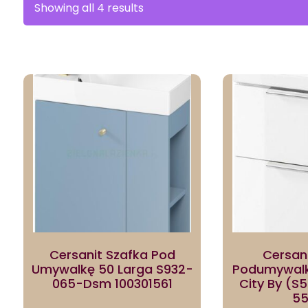
Sorted
Showing all 4 results
by
latest
Cersanit Szafka Pod
Cersan
Umywalkę 50 Larga S932-
Podumywalk
065-Dsm 100301561
City By (S
55