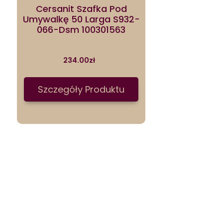
Cersanit Szafka Pod
Umywalkę 50 Larga S932-
066-Dsm 100301563
234.00
zł
Szczegóły Produktu