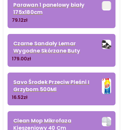
Parawan 1 panelowy biały
175x180cm
79.12
zł
Czarne Sandały Lemar
Wygodne Skórzane Buty
179.00
zł
Savo Środek Przeciw Pleśni I
Grzybom 500Ml
16.52
zł
Clean Mop Mikrofaza
Kieszeniowy 40 Cm