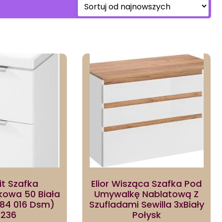
it Szafka
Elior Wisząca Szafka Pod
owa 50 Biała
Umywalkę Nablatową Z
584 016 Dsm)
Szufladami Sewilla 3xBiały
236
Połysk