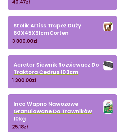
40.47
zł
Stolik Artiss Trapez Duży
80X45X91cmCorten
3 800.00
zł
Aerator Siewnik Rozsiewacz Do
Traktora Cedrus 103cm
1 300.00
zł
Inco Wapno Nawozowe
Granulowane Do Trawników
10kg
25.18
zł