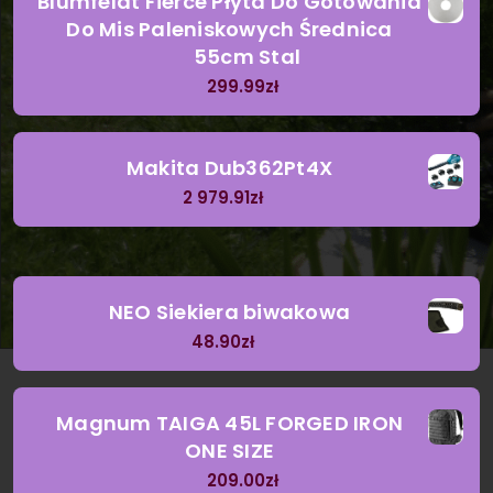
Blumfeldt Fierce Płyta Do Gotowania
Do Mis Paleniskowych Średnica
55cm Stal
299.99
zł
Makita Dub362Pt4X
2 979.91
zł
NEO Siekiera biwakowa
48.90
zł
Magnum TAIGA 45L FORGED IRON
ONE SIZE
209.00
zł