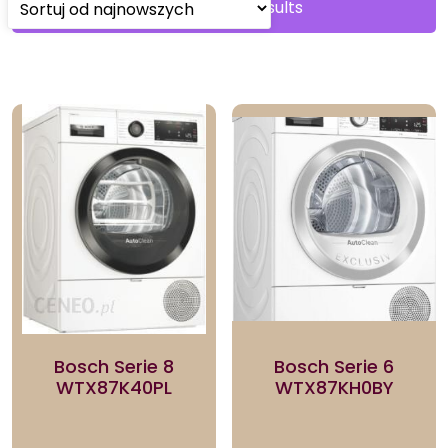
Sorted
Showing all 3 results
by
latest
Bosch Serie 8
Bosch Serie 6
WTX87K40PL
WTX87KH0BY