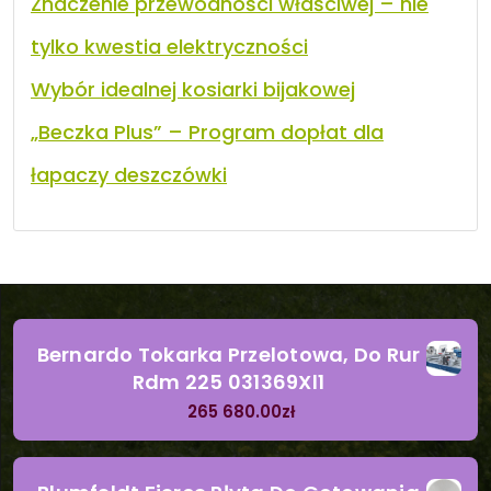
Znaczenie przewodności właściwej – nie
tylko kwestia elektryczności
Wybór idealnej kosiarki bijakowej
„Beczka Plus” – Program dopłat dla
łapaczy deszczówki
Bernardo Tokarka Przelotowa, Do Rur
Rdm 225 031369Xl1
265 680.00
zł