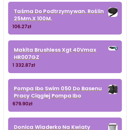
Taśma Do Podtrzymywan. Roślin
25Mm.X 100M.
106.27
zł
Makita Brushless Xgt 40Vmax
HR007GZ
1 332.87
zł
Pompa Ibo Swim 050 Do Basenu
Pracy Ciągłej Pompa Ibo
679.90
zł
Donica Wiaderko Na Kwiaty