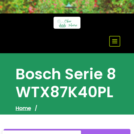
Skip
to
content
Bosch Serie 8
WTX87K40PL
Home
/