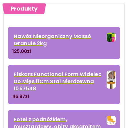
Produkty
Nawóz Nieorganiczny Massó
Granule 2kg
125.00
zł
Fiskars Functional Form Widelec
Do Mięs 11Cm Stal Nierdzewna
1057548
46.87
zł
Fotel z podnóżkiem,
musztardowy, obity aksamitem