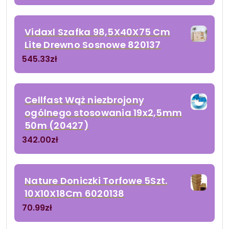
Vidaxl Szafka 98,5X40X75 Cm
Lite Drewno Sosnowe 820137
545.33
zł
Cellfast Wąż niezbrojony
ogólnego stosowania 19x2,5mm
50m (20427)
342.00
zł
Nature Doniczki Torfowe 5Szt.
10X10X18Cm 6020138
70.99
zł