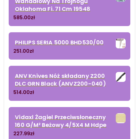
Wahadłowy Na Trójnogu
Oklahoma Fi. 71 Cm 19548
585.00
zł
PHILIPS SERIA 5000 BHD530/00
251.00
zł
ANV Knives Nóż składany Z200
DLC GRN Black (ANVZ200-040)
514.00
zł
Vidaxl Żagiel Przeciwsłoneczny
160 G/M² Beżowy 4/5X4 M Hdpe
227.99
zł