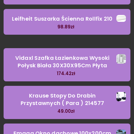
Leifheit Suszarka Ścienna Rollfix 210
98.89
zł
Vidaxl Szafka Łazienkowa Wysoki
Połysk Biała 30X30X95Cm Płyta
174.42
zł
Krause Stopy Do Drabin
Przystawnych ( Para ) 214577
49.00
zł
Emaga Okno dachowe 100x200cm