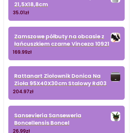
21,5X18,8cm
35.01
zł
Zamszowe półbuty na obcasie z
łańcuszkiem czarne Vinceza 10921
169.99
zł
Rattanart Ziołownik Donica Na
Zioła 95X40X30cm Stalowy Rd03
204.97
zł
Sansevieria Sanseweria
Boncellensis Boncel
26.99
zł