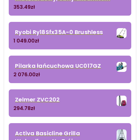
353.49
zł
Ryobi Ry18Sfx35A-0 Brushless
1 049.00
zł
Pilarka łańcuchowa UC017GZ
2 076.00
zł
Zelmer ZVC202
294.78
zł
Activa Basicline Grilla