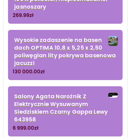
jasnoszary
269.99
zł
Wysokie zadaszenie na basen
dach OPTIMA 10,8 x 5,25 x 2,50
poliwęglan lity pokrywa basenowa
jacuzzi
130 000.00
zł
Salony Agata Narożnik Z
Elektrycznie Wysuwanym
Siedziskiem Czarny Gappa Lewy
643958
6 999.00
zł