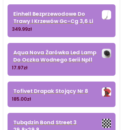
Einhell Bezprzewodowe Do
Trawy I Krzewów Gc-Cg 3,6 Li
349.99
zł
Aqua Nova Żarówka Led Lamp
Do Oczka Wodnego Serii Npl1
17.97
zł
Tofivet Drapak Stojący Nr 8
185.00
zł
Tubądzin Bond Street 3
29,8x29,8