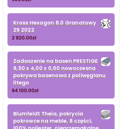
Kross Hexagon 8.0 Granatowy
29 2022
2 820.00
zł
Zadaszenie na basen PRESTIGE
9,50 x 4,00 x 0,60 nowoczesna
pokrywa basenowa z poliwęglanu
litego
64 100.00
zł
Blumfeldt Theia, pokrycia
pokrowce na meble, 8 części,
100% poliester, nieprzemakalne,