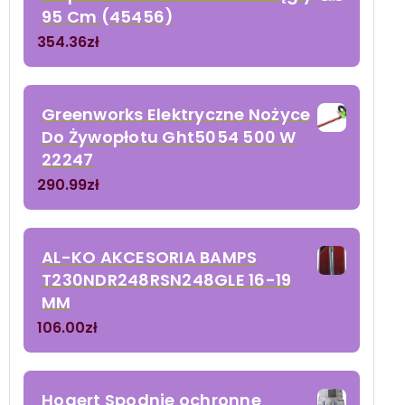
95 Cm (45456)
354.36
zł
Greenworks Elektryczne Nożyce
Do Żywopłotu Ght5054 500 W
22247
290.99
zł
AL-KO AKCESORIA BAMPS
T230NDR248RSN248GLE 16-19
MM
106.00
zł
Hogert Spodnie ochronne