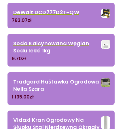
DeWalt DCD777D2T-QW
783.07
zł
Soda Kalcynowana Węglan
Sodu lekki 1kg
9.70
zł
Tradgard Huśtawka Ogrodowa
Nella Szara
1 135.00
zł
Vidaxl Kran Ogrodowy Na
Słupku Stal Nierdzewna Okrągły