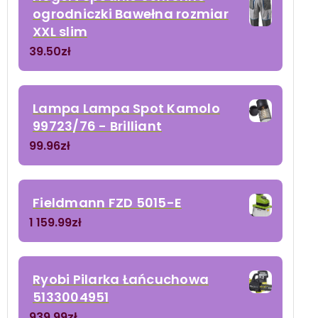
ogrodniczki Bawełna rozmiar
XXL slim
39.50
zł
Lampa Lampa Spot Kamolo
99723/76 - Brilliant
99.96
zł
Fieldmann FZD 5015-E
1 159.99
zł
Ryobi Pilarka Łańcuchowa
5133004951
939.99
zł