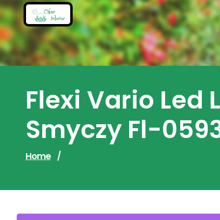
Skip
to
content
Flexi Vario Led
Smyczy Fl-059
Home
/