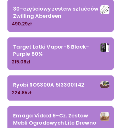
30-częściowy zestaw sztućców
Zwilling Aberdeen
490.29
zł
Target Lotki Vapor-8 Black-
Purple 80%
215.06
zł
Ryobi ROS300A 5133001142
224.85
zł
Emaga Vidaxl 9-Cz. Zestaw
Mebli Ogrodowych Lite Drewno