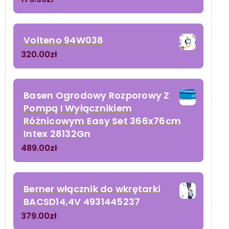
Volteno 94W038
320.00
zł
Basen Ogrodowy Rozporowy Z
Pompą I Wyłącznikiem
Różnicowym Easy Set 366x76cm
Intex 28132Gn
489.00
zł
Berner włącznik do wkrętarki
BACSD14,4V 4931445237
379.00
zł