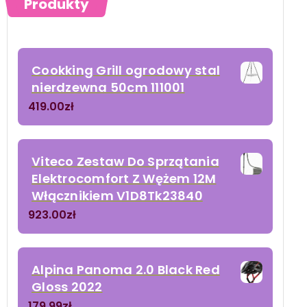
Produkty
Cookking Grill ogrodowy stal
nierdzewna 50cm 111001
419.00
zł
Viteco Zestaw Do Sprzątania
Elektrocomfort Z Wężem 12M
Włącznikiem V1D8Tk23840
923.00
zł
Alpina Panoma 2.0 Black Red
Gloss 2022
179.99
zł