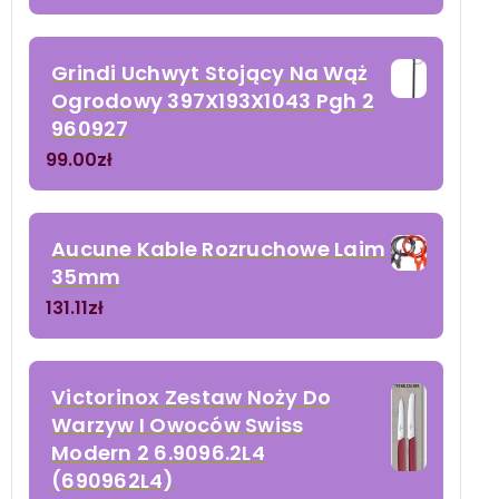
Grindi Uchwyt Stojący Na Wąż
Ogrodowy 397X193X1043 Pgh 2
960927
99.00
zł
Aucune Kable Rozruchowe Laim
35mm
131.11
zł
Victorinox Zestaw Noży Do
Warzyw I Owoców Swiss
Modern 2 6.9096.2L4
(690962L4)