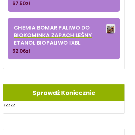
67.50
zł
CHEMIA BOMAR PALIWO DO
BIOKOMINKA ZAPACH LEŚNY
ETANOL BIOPALIWO 1XBL
52.06
zł
Sprawdź Koniecznie
zzzzz