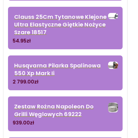
Clauss 25Cm Tytanowe Klejone
Ultra Elastyczne Giętkie Nożyce
Szare 18517
54.95
zł
Husqvarna Pilarka Spalinowa
550 Xp Mark Ii
2 799.00
zł
Zestaw Rożna Napoleon Do
Grilli Węglowych 69222
939.00
zł