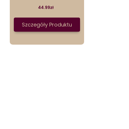
44.99
zł
Szczegóły Produktu