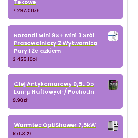
Tekowe
7 297.00
zł
Rotondi Mini 9S + Mini 3 Stół
Prasowalniczy Z Wytwornicą
Pary I Żelazkiem
3 455.16
zł
Olej Antykomarowy 0,5L Do
Lamp Naftowych/ Pochodni
9.90
zł
Warmtec OptiShower 7,5kW
871.31
zł