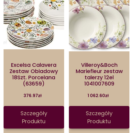
Excelsa Calavera
Villeroy&Boch
Zestaw Obiadowy
Mariefleur zestaw
18Szt. Porcelana
talerzy 12el
(63659)
1041007609
376.97
zł
1 062.60
zł
Szczegóły
Szczegóły
Produktu
Produktu