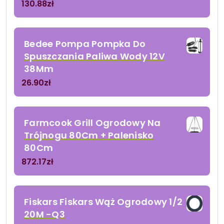
130.88
zł
Bedee Pompa Pompka Do
Spuszczania Paliwa Wody 12V
38Mm
26.90
zł
Farmcook Grill Ogrodowy Na
Trójnogu 80Cm + Palenisko
80Cm
872.17
zł
Fiskars Fiskars Wąż Ogrodowy 1/2
20M -Q3