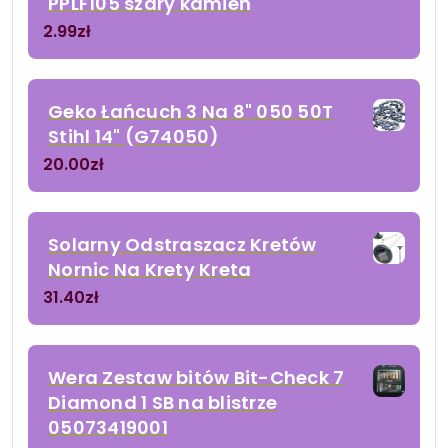
PPLF105 szary kamień
2.99
zł
Geko Łańcuch 3 Na 8" 050 50T
Stihl 14" (G74050)
20.00
zł
Solarny Odstraszacz Kretów
Nornic Na Krety Kreta
31.40
zł
Wera Zestaw bitów Bit-Check 7
Diamond 1 SB na blistrze
05073419001