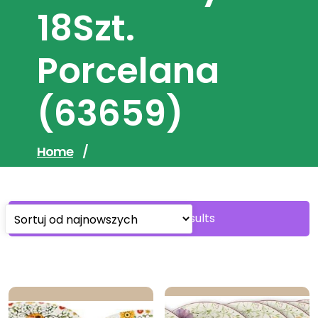
18Szt.
Porcelana
(63659)
Home
/
Sorted
Showing all 3 results
by
latest