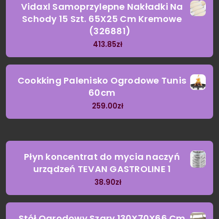
Vidaxl Samoprzylepne Nakładki Na
Schody 15 Szt. 65X25 Cm Kremowe
(326881)
413.85
zł
Cookking Palenisko Ogrodowe Tunis
60cm
259.00
zł
Płyn koncentrat do mycia naczyń
urządzeń TEVAN GASTROLINE 1
38.90
zł
Stół Ogrodowy Szary 130X70X66 Cm