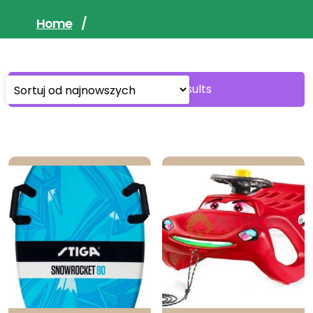
Home
/
Sorted
Showing all 5 results
by
latest