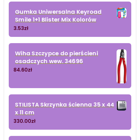
Gumka Uniwersalna Keyroad
Smile 1+1 Blister Mix Kolorów
3.53
zł
Wiha Szczypce do pierścieni
osadczych wew. 34696
84.60
zł
STILISTA Skrzynka ścienna 35 x 44
x 11 cm
330.00
zł