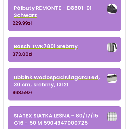
Półbuty REMONTE - D8601-01
Schwarz
229.99
zł
Bosch TWK7801 Srebrny
373.00
zł
Ubbink Wodospad Niagara Led,
30 cm, srebrny, 13121
968.59
zł
SIATEX SIATKA LEŚNA - 80/17/15
G16 - 50 M 5904947000725