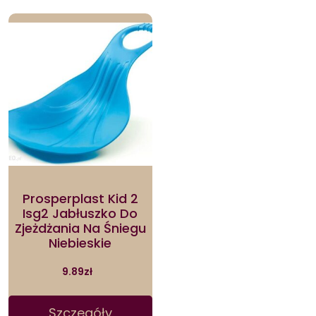
Prosperplast Kid 2
Isg2 Jabłuszko Do
Zjeżdżania Na Śniegu
Niebieskie
9.89
zł
Szczegóły