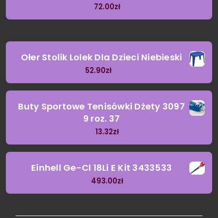
72.00
zł
Ołer Stolik Lolek Dla Dzieci Niebieski
52.90
zł
Buty Sportowe Tenisówki Dżety 3097
9 roz. 37
13.32
zł
Einhell Ge-Cl 18Li E Kit 3433533
493.00
zł