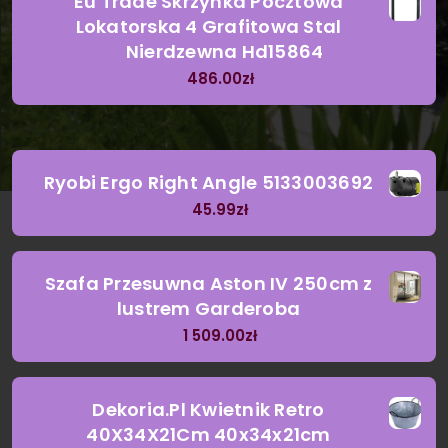
Eu Trade Skrzynka Pocztowa
Lokatorska 4 Grafitowa Stal
Nierdzewna Hd15864
486.00
zł
Ryobi Ergo Right Angle 5133003692
45.99
zł
Szafa Przesuwna Aston IV 250cm z
lustrem Garderoba
1 509.00
zł
Dekoria.Pl Kwietnik Retro
40X34X21Cm 40x34x21cm