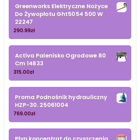
Greenworks Elektryczne Nożyce
Do Żywopłotu Ght5054 500 W
22247
290.99
zł
Activa Palenisko Ogrodowe 80
Cm 14833
315.00
zł
Proma Podnośnik hydrauliczny
HZP-30. 25061004
769.00
zł
Płyn koncentrat do czyszczenia