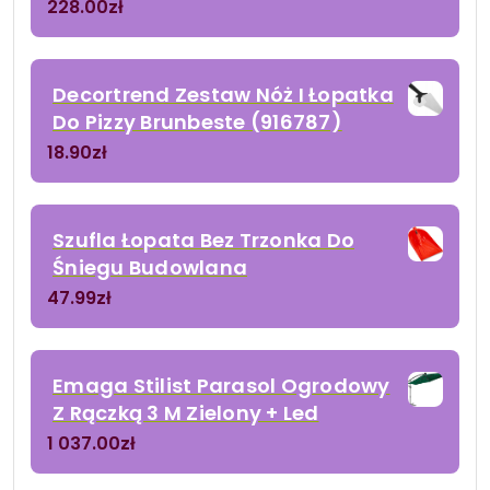
228.00
zł
Decortrend Zestaw Nóż I Łopatka
Do Pizzy Brunbeste (916787)
18.90
zł
Szufla Łopata Bez Trzonka Do
Śniegu Budowlana
47.99
zł
Emaga Stilist Parasol Ogrodowy
Z Rączką 3 M Zielony + Led
1 037.00
zł