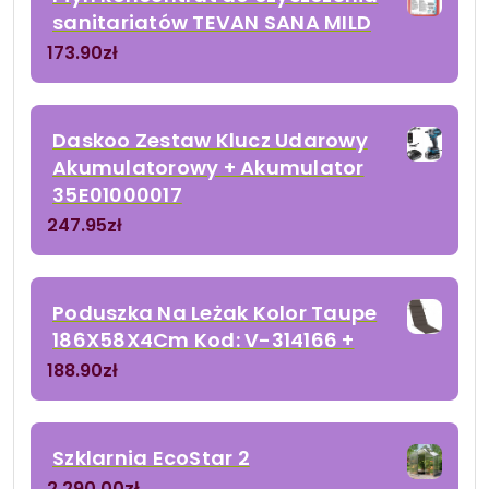
sanitariatów TEVAN SANA MILD
173.90
zł
Daskoo Zestaw Klucz Udarowy
Akumulatorowy + Akumulator
35E01000017
247.95
zł
Poduszka Na Leżak Kolor Taupe
186X58X4Cm Kod: V-314166 +
188.90
zł
Szklarnia EcoStar 2
2 290.00
zł