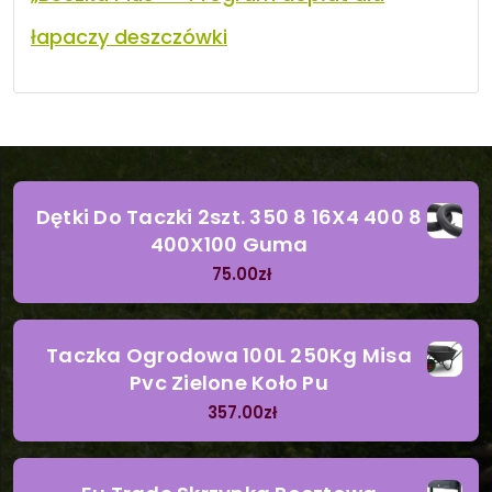
łapaczy deszczówki
Dętki Do Taczki 2szt. 350 8 16X4 400 8
400X100 Guma
75.00
zł
Taczka Ogrodowa 100L 250Kg Misa
Pvc Zielone Koło Pu
357.00
zł