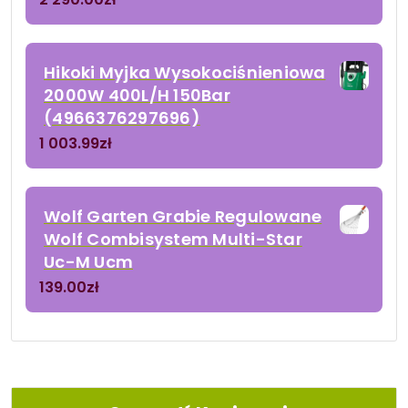
Hikoki Myjka Wysokociśnieniowa
2000W 400L/H 150Bar
(4966376297696)
1 003.99
zł
Wolf Garten Grabie Regulowane
Wolf Combisystem Multi-Star
Uc-M Ucm
139.00
zł