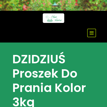
Skip
to
content
DZIDZIUŚ
Proszek Do
Prania Kolor
3kg