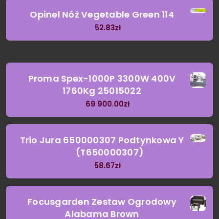
Opinel Nóż Vegetable Green 114
52.83
zł
Proma Spex-1000P 3300W 400V
1760Kg 25015022
69 900.00
zł
Trio Jura 650000307 Podtynkowa Y
(T650000307)
58.67
zł
Focusgarden Zestaw Ogrodowy
Alabama Brown