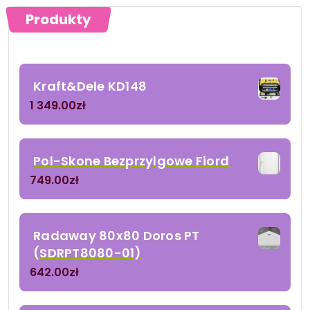
Produkty
Kraft&Dele KD148
1 349.00
zł
Pol-Skone Bezprzylgowe Fiord
749.00
zł
Radaway 80x80 Doros PT
(SDRPT8080-01)
642.00
zł