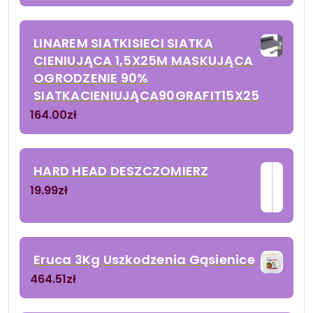
LINAREM SIATKISIECI SIATKA
CIENIUJĄCA 1,5X25M MASKUJĄCA
OGRODZENIE 90%
SIATKACIENIUJĄCA90GRAFIT15X25
164.00
zł
HARD HEAD DESZCZOMIERZ
19.99
zł
Eruca 3Kg Uszkodzenia Gąsienice
464.51
zł