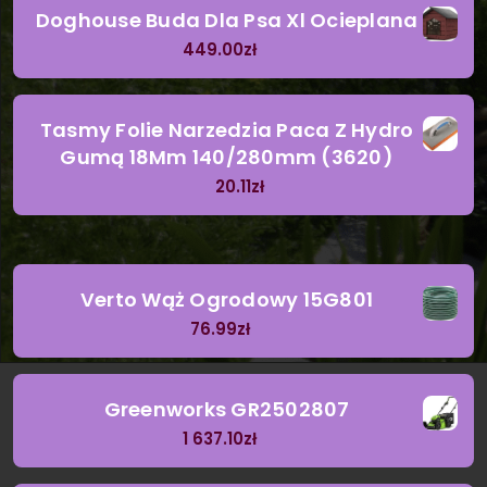
Doghouse Buda Dla Psa Xl Ocieplana
449.00
zł
Tasmy Folie Narzedzia Paca Z Hydro
Gumą 18Mm 140/280mm (3620)
20.11
zł
Verto Wąż Ogrodowy 15G801
76.99
zł
Greenworks GR2502807
1 637.10
zł