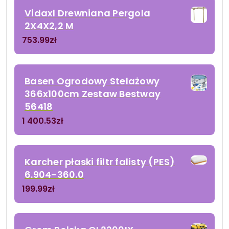
Vidaxl Drewniana Pergola
2X4X2,2 M
753.99
zł
Basen Ogrodowy Stelażowy
366x100cm Zestaw Bestway
56418
1 400.53
zł
Karcher płaski filtr falisty (PES)
6.904-360.0
199.99
zł