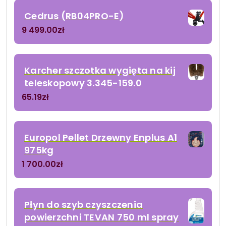
Cedrus (RB04PRO-E)
9 499.00
zł
Karcher szczotka wygięta na kij
teleskopowy 3.345-159.0
65.19
zł
Europol Pellet Drzewny Enplus A1
975kg
1 700.00
zł
Płyn do szyb czyszczenia
powierzchni TEVAN 750 ml spray