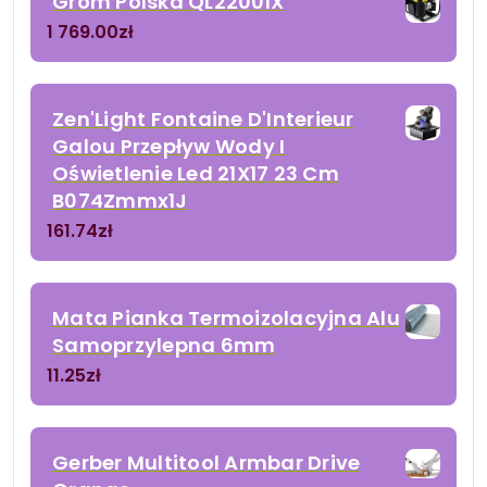
Grom Polska QL2200IX
1 769.00
zł
Zen'Light Fontaine D'Interieur
Galou Przepływ Wody I
Oświetlenie Led 21X17 23 Cm
B074Zmmx1J
161.74
zł
Mata Pianka Termoizolacyjna Alu
Samoprzylepna 6mm
11.25
zł
Gerber Multitool Armbar Drive