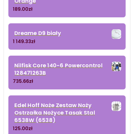
Orange
189.00
zł
Dreame D9 biały
1 149.33
zł
Nilfisk Core 140-6 Powercontrol
128471263B
735.66
zł
Edel Hoff Noże Zestaw Noży
Ostrzałka Nożyce Tasak Stal
6538W (6538)
125.00
zł