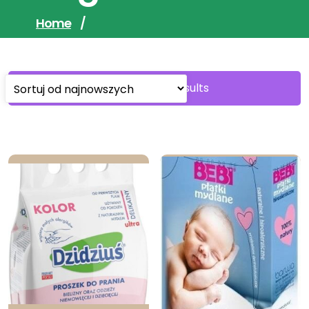
Home
/
Sorted
Showing all 2 results
by
latest