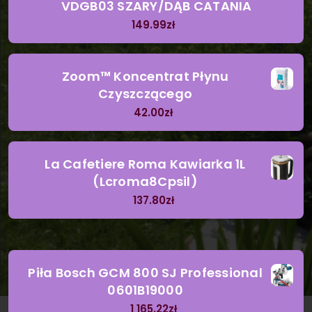
VDGB03 SZARY/DĄB CATANIA
149.99
zł
Zoom™ Koncentrat Płynu
Czyszczącego
42.00
zł
La Cafetiere Roma Kawiarka 1L
(Lcroma8Cpsil)
137.80
zł
Piła Bosch GCM 800 SJ Professional
0601B19000
1 165.22
zł