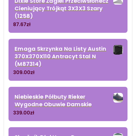
Dixie Store Żagiel Przeciwsłonecz
Cieniujący Trójkąt 3X3X3 Szary
(1258)
87.67
zł
Emaga Skrzynka Na Listy Austin
370X370X110 Antracyt Stal N
(M87314)
309.00
zł
Niebieskie Półbuty Rieker
Wygodne Obuwie Damskie
339.00
zł