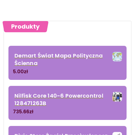
Produkty
Demart Świat Mapa Polityczna
Ścienna
5.00
zł
Nilfisk Core 140-6 Powercontrol
128471263B
735.66
zł