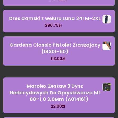
Dres damski z weluru Luna 341 M-2XL
290.75
zł
Gardena Classic Pistolet Zraszajacy
(18301-50)
113.00
zł
Marolex Zestaw 3 Dysz
Herbicydowych Do Opryskiwacza Mf
80° 1,0 3,0Mm (A014161)
22.00
zł