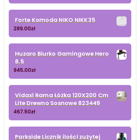
Forte Komoda NIKO NIKK35
289.00
zł
Huzaro Biurko Gamingowe Hero
8.5
945.00
zł
Vidaxl Rama Łóżka 120X200 Cm
Lite Drewno Sosnowe 823449
467.50
zł
Parkside Licznik ilości zużytej