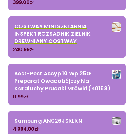
399.00
zł
COSTWAY MINI SZKLARNIA
INSPEKT ROZSADNIK ZIELNIK
DREWNIANY COSTWAY
240.99
zł
Best-Pest Ascyp 10 Wp 25G
Preparat Owadobójczy Na
Karaluchy Prusaki Mrówki (40158)
11.99
zł
Samsung AN026JSKLKN
4 984.00
zł