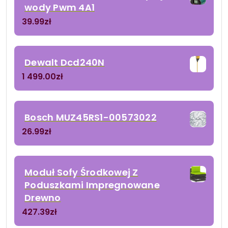
wody Pwm 4A1
39.99
zł
Dewalt Dcd240N
1 499.00
zł
Bosch MUZ45RS1-00573022
26.99
zł
Moduł Sofy Środkowej Z
Poduszkami Impregnowane
Drewno
427.39
zł