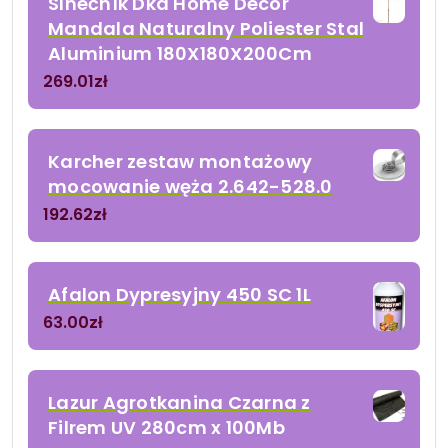
Slnečník Dkd Home Decor
Mandala Naturalny Poliester Stal
Aluminium 180X180X200Cm
269.01
zł
Karcher zestaw montażowy
mocowanie węża 2.642-528.0
192.62
zł
Afalon Dypresyjny 450 SC 1L
63.00
zł
Lazur Agrotkanina Czarna z
Filrem UV 280cm x 100Mb