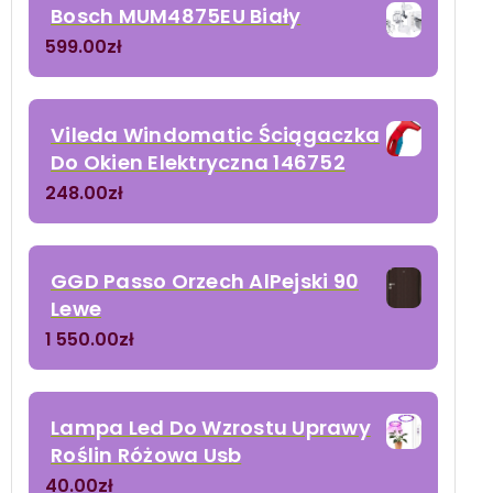
Bosch MUM4875EU Biały
599.00
zł
Vileda Windomatic Ściągaczka
Do Okien Elektryczna 146752
248.00
zł
GGD Passo Orzech AlPejski 90
Lewe
1 550.00
zł
Lampa Led Do Wzrostu Uprawy
Roślin Różowa Usb
40.00
zł