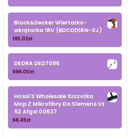
Black&Decker Wiertarko-
wkrętarka 18V (BDCDD18N-XJ)
195.02
zł
DEDRA DED7096
696.00
zł
Hossi'S Wholesale Szczotka
Mop Z Mikrofibry Do Siemens Vz
52 Afgxl 00637
68.45
zł