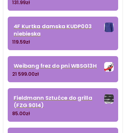
131.99
zł
4F Kurtka damska KUDP003
niebieska
119.59
zł
Weibang frez do pni WBSG13H
21 599.00
zł
Fieldmann Sztućce do grilla
(FZG 9014)
85.00
zł