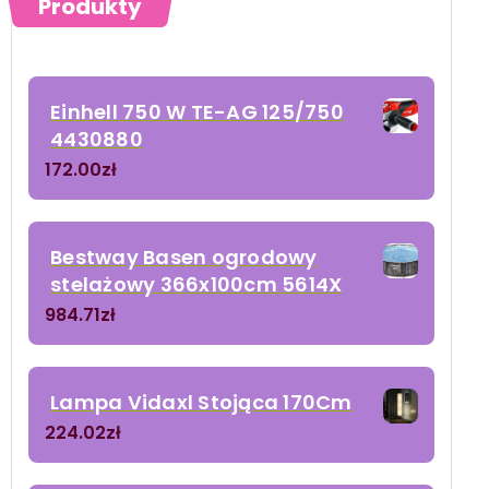
Produkty
Einhell 750 W TE-AG 125/750
4430880
172.00
zł
Bestway Basen ogrodowy
stelażowy 366x100cm 5614X
984.71
zł
Lampa Vidaxl Stojąca 170Cm
224.02
zł