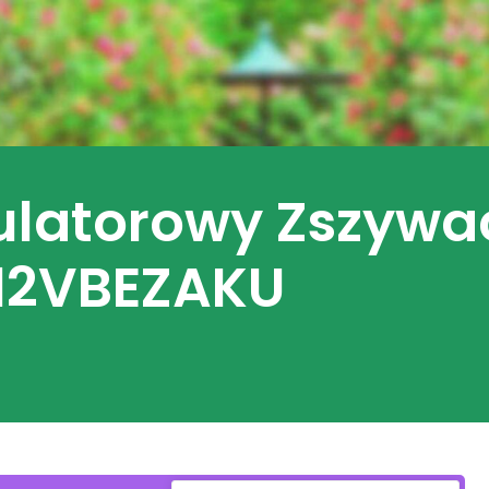
latorowy Zszywacz
X12VBEZAKU