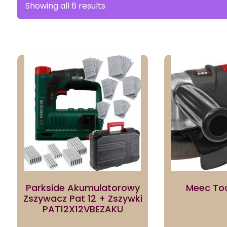
Sorted
Showing all 6 results
by
latest
Parkside Akumulatorowy
Meec To
Zszywacz Pat 12 + Zszywki
PAT12X12VBEZAKU