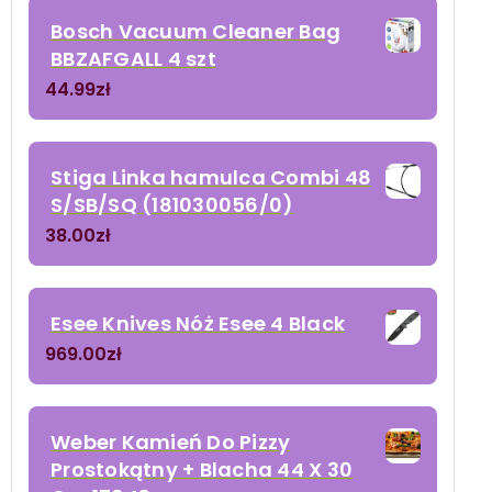
Bosch Vacuum Cleaner Bag
BBZAFGALL 4 szt
44.99
zł
Stiga Linka hamulca Combi 48
S/SB/SQ (181030056/0)
38.00
zł
Esee Knives Nóż Esee 4 Black
969.00
zł
Weber Kamień Do Pizzy
Prostokątny + Blacha 44 X 30