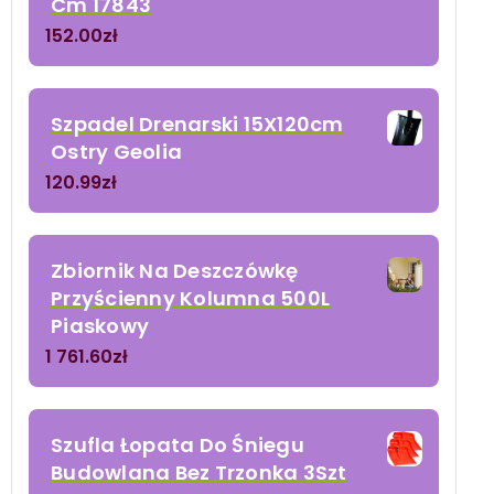
Cm 17843
152.00
zł
Szpadel Drenarski 15X120cm
Ostry Geolia
120.99
zł
Zbiornik Na Deszczówkę
Przyścienny Kolumna 500L
Piaskowy
1 761.60
zł
Szufla Łopata Do Śniegu
Budowlana Bez Trzonka 3Szt