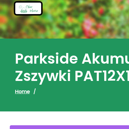
Skip
to
content
Parkside Akumu
Zszywki PAT12
Home
/