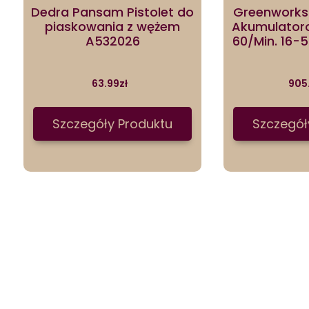
Dedra Pansam Pistolet do
Greenworks
piaskowania z wężem
Akumulator
A532026
60/Min. 16
63.99
zł
905
Szczegóły Produktu
Szczegół