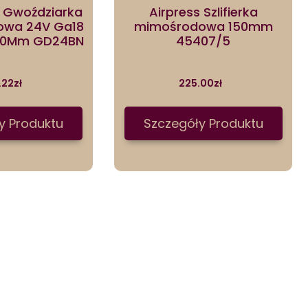
 Gwoździarka
Airpress Szlifierka
owa 24V Ga18
mimośrodowa 150mm
-50Mm GD24BN
45407/5
.22
zł
225.00
zł
y Produktu
Szczegóły Produktu