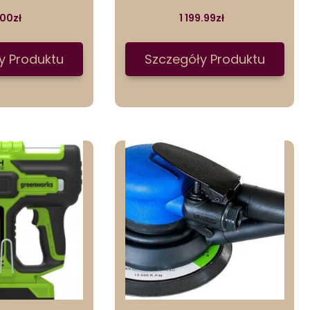
.00
zł
1 199.99
zł
y Produktu
Szczegóły Produktu