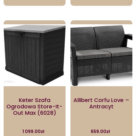
Keter Szafa
Allibert Corfu Love –
Ogrodowa Store-It-
Antracyt
Out Max (6028)
1 099.00
zł
659.00
zł