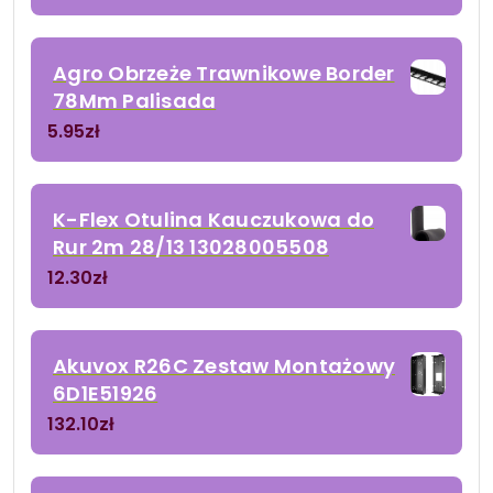
Agro Obrzeże Trawnikowe Border
78Mm Palisada
5.95
zł
K-Flex Otulina Kauczukowa do
Rur 2m 28/13 13028005508
12.30
zł
Akuvox R26C Zestaw Montażowy
6D1E51926
132.10
zł