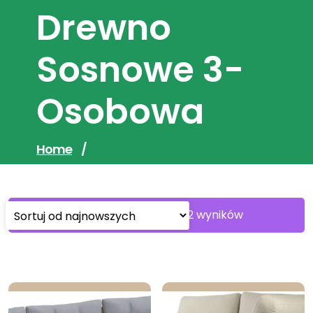
Drewno
Sosnowe 3-
Osobowa
Home
/
Sorted
Wyświetlanie 1–30 z 62 wyników
by
latest