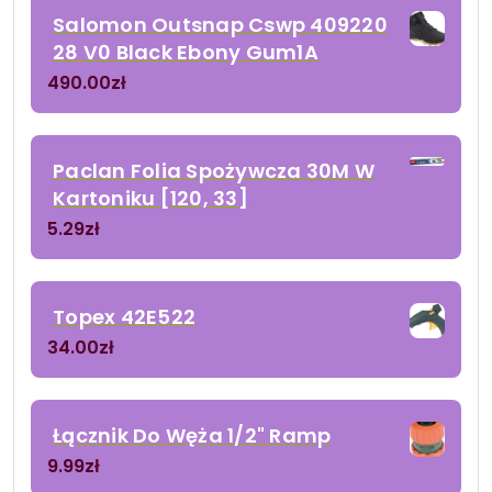
Salomon Outsnap Cswp 409220
28 V0 Black Ebony Gum1A
490.00
zł
Paclan Folia Spożywcza 30M W
Kartoniku [120, 33]
5.29
zł
Topex 42E522
34.00
zł
Łącznik Do Węża 1/2" Ramp
9.99
zł