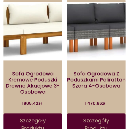
Sofa Ogrodowa
Sofa Ogrodowa Z
Kremowe Poduszki
Poduszkami Polirattan
Drewno Akacjowe 3-
Szara 4-Osobowa
Osobowa
1 905.42
zł
1 470.66
zł
Szczegóły
Szczegóły
Produktu
Produktu