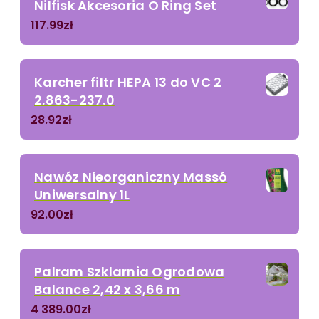
Nilfisk Akcesoria O Ring Set
117.99
zł
Karcher filtr HEPA 13 do VC 2
2.863-237.0
28.92
zł
Nawóz Nieorganiczny Massó
Uniwersalny 1L
92.00
zł
Palram Szklarnia Ogrodowa
Balance 2,42 x 3,66 m
4 389.00
zł