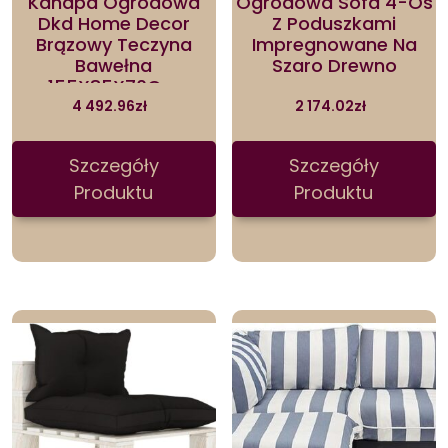
Kanapa Ogrodowa
Ogrodowa Sofa 4-Os
Dkd Home Decor
Z Poduszkami
Brązowy Teczyna
Impregnowane Na
Bawełna
Szaro Drewno
155X85X70Cm
4 492.96
zł
2 174.02
zł
Szczegóły
Szczegóły
Produktu
Produktu