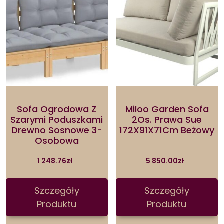
Sofa Ogrodowa Z
Miloo Garden Sofa
Szarymi Poduszkami
2Os. Prawa Sue
Drewno Sosnowe 3-
172X91X71Cm Beżowy
Osobowa
1 248.76
zł
5 850.00
zł
Szczegóły
Szczegóły
Produktu
Produktu