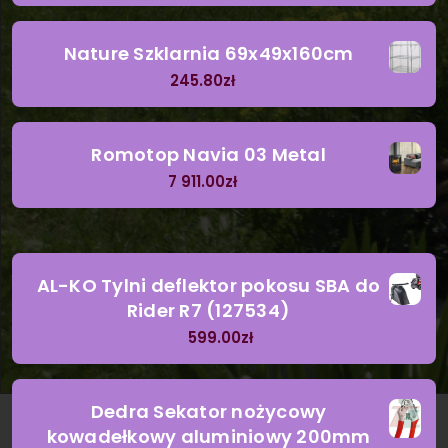
Nature Szklarnia 69x49x160cm
245.80
zł
Romotop Navia 03 Metal
7 911.00
zł
AL-KO Tylni deflektor pokosu SBA do
Rider R7 (127534)
599.00
zł
Dedra Sekator nożycowy
kowadełkowy aluminiowy 200mm