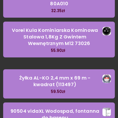
80A010
32.35
zł
Vorel Kula Kominiarska Kominowa
Stalowa 1,8Kg Z Gwintem
Wewnętrznym M12 73026
55.90
zł
Żyłka AL-KO 2,4 mm x 69 m -
kwadrat (113497)
59.50
zł
90504 vidaXL Wodospad, fontanna
do basenu