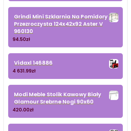
Grindi Mini Szklarnia Na Pomidory
Przezroczysta 124x42x92 Aster V
960130
94.50
zł
Vidaxl 146886
4 631.99
zł
Modi Meble Stolik Kawowy Biały
Glamour Srebrne Nogi 90x60
420.00
zł