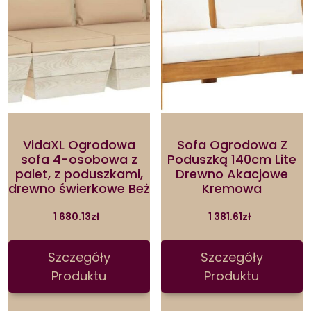
VidaXL Ogrodowa
Sofa Ogrodowa Z
sofa 4-osobowa z
Poduszką 140cm Lite
palet, z poduszkami,
Drewno Akacjowe
drewno świerkowe Beż
Kremowa
1 680.13
zł
1 381.61
zł
Szczegóły
Szczegóły
Produktu
Produktu