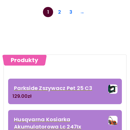
1
2
3
→
Produkty
Parkside Zszywacz Pet 25 C3
129.00
zł
Husqvarna Kosiarka
Akumulatorowa Lc 247Ix