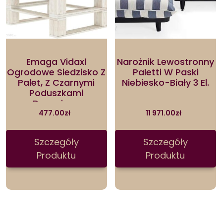
Emaga Vidaxl
Narożnik Lewostronny
Ogrodowe Siedzisko Z
Paletti W Paski
Palet, Z Czarnymi
Niebiesko-Biały 3 El.
Poduszkami
Drewniane
477.00
zł
11 971.00
zł
Szczegóły
Szczegóły
Produktu
Produktu