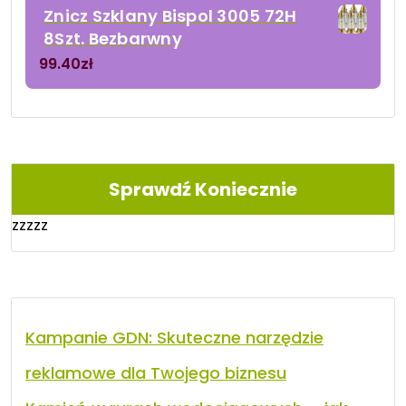
Znicz Szklany Bispol 3005 72H
8Szt. Bezbarwny
99.40
zł
Sprawdź Koniecznie
zzzzz
Kampanie GDN: Skuteczne narzędzie
reklamowe dla Twojego biznesu