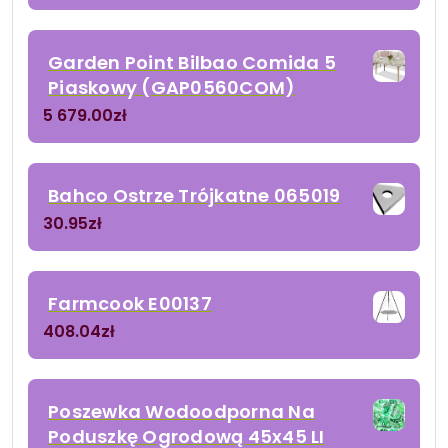
Garden Point Bilbao Comida 5
Piaskowy (GAP0560COM)
5 679.00
zł
Bahco Ostrze Trójkatne 065019
30.95
zł
Farmcook E00137
408.04
zł
Poszewka Wodoodporna Na
Poduszkę Ogrodową 45x45 LI