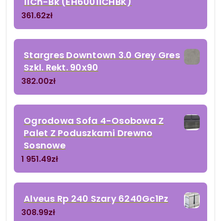
11Ch-Bk (EH60011CHBK)
361.62
zł
Stargres Downtown 3.0 Grey Gres
Szkl. Rekt. 90x90
382.00
zł
Ogrodowa Sofa 4-Osobowa Z
Palet Z Poduszkami Drewno
Sosnowe
1 951.49
zł
Alveus Rp 240 Szary 6240Gc1Pz
308.99
zł