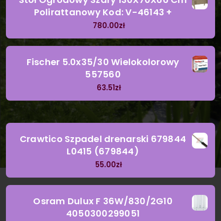
Polirattanowy Kod: V-46143 +
780.00
zł
Fischer 5.0x35/30 Wielokolorowy
557560
63.51
zł
Crawtico Szpadel drenarski 679844
L0415 (679844)
55.00
zł
Osram Dulux F 36W/830/2G10
4050300299051