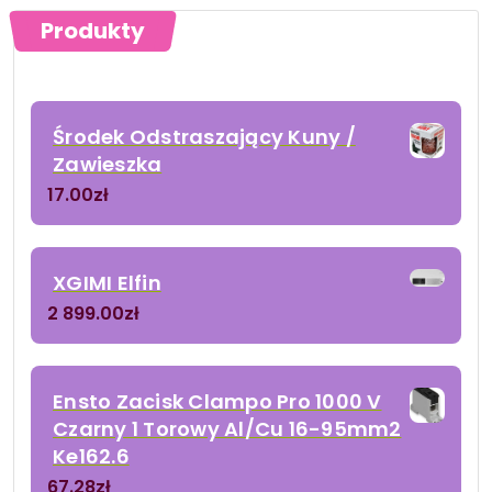
Produkty
Środek Odstraszający Kuny /
Zawieszka
17.00
zł
XGIMI Elfin
2 899.00
zł
Ensto Zacisk Clampo Pro 1000 V
Czarny 1 Torowy Al/Cu 16-95mm2
Ke162.6
67.28
zł