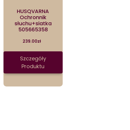
HUSQVARNA
Ochronnik
słuchu+siatka
505665358
239.00
zł
Szczegóły
Produktu