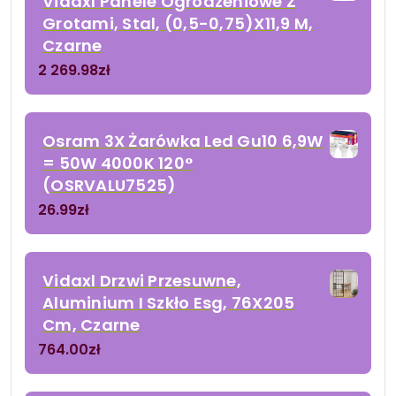
Vidaxl Panele Ogrodzeniowe Z
Grotami, Stal, (0,5-0,75)X11,9 M,
Czarne
2 269.98
zł
Osram 3X Żarówka Led Gu10 6,9W
= 50W 4000K 120°
(OSRVALU7525)
26.99
zł
Vidaxl Drzwi Przesuwne,
Aluminium I Szkło Esg, 76X205
Cm, Czarne
764.00
zł