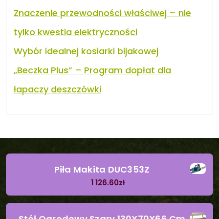
Znaczenie przewodności właściwej – nie
tylko kwestia elektryczności
Wybór idealnej kosiarki bijakowej
„Beczka Plus” – Program dopłat dla
łapaczy deszczówki
Piła Makita DUC353Z
1 126.60
zł
Stół Ogrodowy Szary 130X70X66 Cm