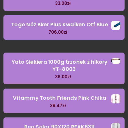
33.00
zł
Togo Nóż Bker Plus Kwaiken Otf Blue
706.00
zł
Yato Siekiera 1000g trzonek z hikory
YT-8003
36.00
zł
Vitammy Tooth Friends Pink Chika
38.47
zł
Rea Solar 90X120 REAK6311