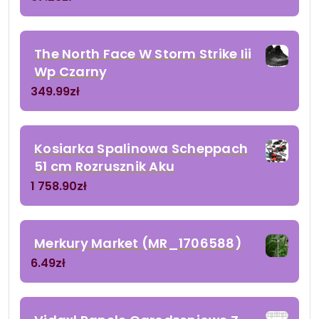
The North Face W Storm Strike Iii
Wp Czarny
349.99
zł
Kosiarka Spalinowa Scheppach
51 cm Rozrusznik Aku
1 758.90
zł
Merkury Market (MR_1706588)
6.49
zł