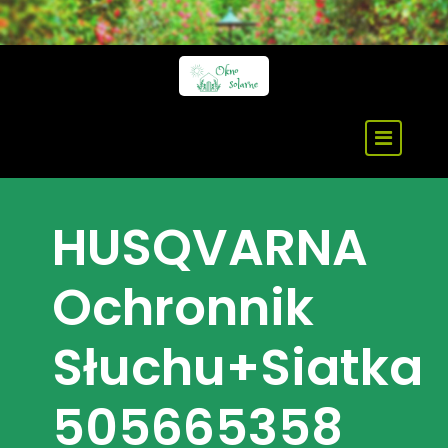
Skip
to
content
HUSQVARNA
Ochronnik
Słuchu+siatka
505665358