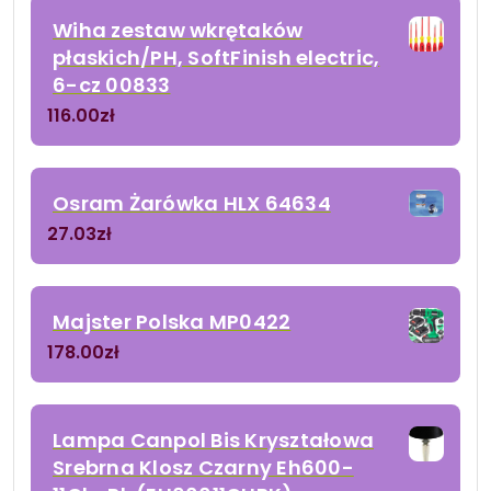
Wiha zestaw wkrętaków
płaskich/PH, SoftFinish electric,
6-cz 00833
116.00
zł
Osram Żarówka HLX 64634
27.03
zł
Majster Polska MP0422
178.00
zł
Lampa Canpol Bis Kryształowa
Srebrna Klosz Czarny Eh600-