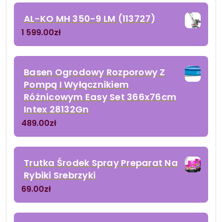
AL-KO MH 350-9 LM (113727)
1 599.00
zł
Basen Ogrodowy Rozporowy Z
Pompą I Wyłącznikiem
Różnicowym Easy Set 366x76cm
Intex 28132Gn
489.00
zł
Trutka Środek Spray Preparat Na
Rybiki Srebrzyki
69.00
zł