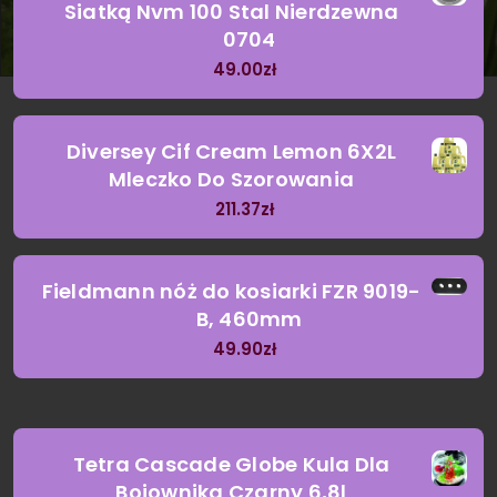
Siatką Nvm 100 Stal Nierdzewna
0704
49.00
zł
Diversey Cif Cream Lemon 6X2L
Mleczko Do Szorowania
211.37
zł
Fieldmann nóż do kosiarki FZR 9019-
B, 460mm
49.90
zł
Tetra Cascade Globe Kula Dla
Bojownika Czarny 6,8l