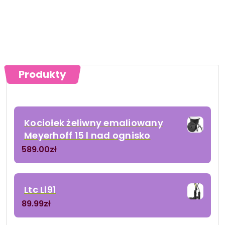
Produkty
Kociołek żeliwny emaliowany
Meyerhoff 15 l nad ognisko
589.00
zł
Ltc Ll91
89.99
zł