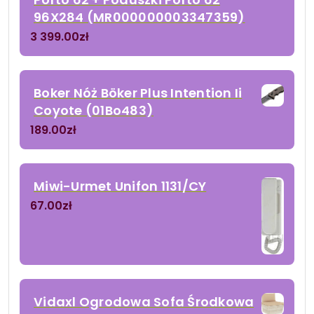
96X284 (MR000000003347359)
3 399.00
zł
Boker Nóż Böker Plus Intention Ii
Coyote (01Bo483)
189.00
zł
Miwi-Urmet Unifon 1131/CY
67.00
zł
Vidaxl Ogrodowa Sofa Środkowa