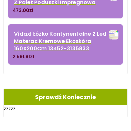
Z Palet Poduszki Impregnowa
473.00
zł
Vidaxl Łóżko Kontynentalne Z Led
Materac Kremowe Ekoskóra
160X200Cm 13452-3135833
2 591.91
zł
Sprawdź Koniecznie
zzzzz