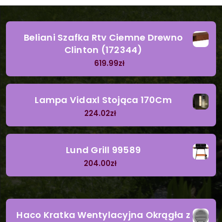
Beliani Szafka Rtv Ciemne Drewno
Clinton (172344)
619.99
zł
Lampa Vidaxl Stojąca 170Cm
224.02
zł
Lund Grill 99589
204.00
zł
Haco Kratka Wentylacyjna Okrągła z