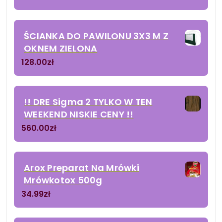
ŚCIANKA DO PAWILONU 3X3 M Z
OKNEM ZIELONA
128.00
zł
!! DRE Sigma 2 TYLKO W TEN
WEEKEND NISKIE CENY !!
560.00
zł
Arox Preparat Na Mrówki
Mrówkotox 500g
34.99
zł