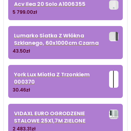
Acv Ilea 20 Solo A1006355
5 799.00
zł
Lumarko Siatka Z Włókna
Szklanego, 60x1000cm Czarna
43.50
zł
York Lux Miotła Z Trzonkiem
000370
30.46
zł
VIDAXL EURO OGRODZENIE
STALOWE 25X1,7M ZIELONE
2 483.31
zł