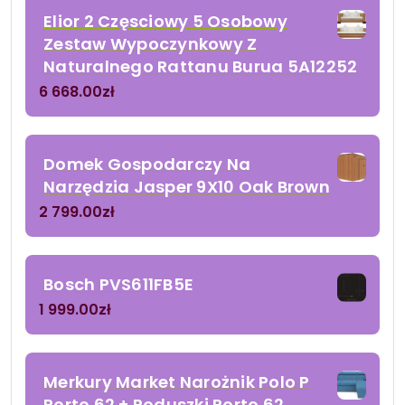
Elior 2 Częsciowy 5 Osobowy
Zestaw Wypoczynkowy Z
Naturalnego Rattanu Burua 5A12252
6 668.00
zł
Domek Gospodarczy Na
Narzędzia Jasper 9X10 Oak Brown
2 799.00
zł
Bosch PVS611FB5E
1 999.00
zł
Merkury Market Narożnik Polo P
Porto 62 + Poduszki Porto 62