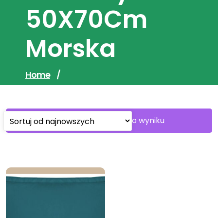
50X70Cm
Morska
Home
/
Wyświetlanie jednego wyniku