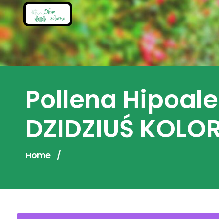
Skip
to
content
Pollena Hipoal
DZIDZIUŚ KOLOR 
Home
/