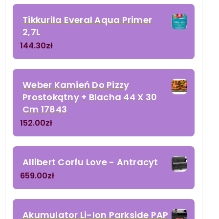
Tikkurila Everal Aqua Primer
2,7L
144.30
zł
Weber Kamień Do Pizzy
Prostokątny + Blacha 44 X 30
Cm 17843
152.00
zł
Allibert Corfu Love - Antracyt
659.00
zł
Akumulator Li-Ion Parkside PAP