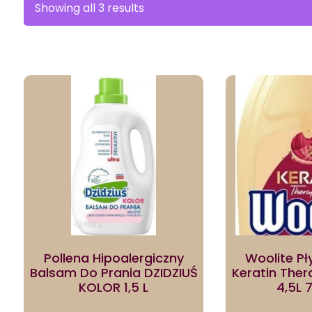
Sorted
Showing all 3 results
by
latest
Pollena Hipoalergiczny
Woolite Pł
Balsam Do Prania DZIDZIUŚ
Keratin Ther
KOLOR 1,5 L
4,5L 