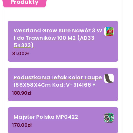
Produkty
Westland Grow Sure Nawóz 3 W
1 do Trawników 100 M2 (AD33
54323)
31.00
zł
Poduszka Na Leżak Kolor Taupe
186X58X4Cm Kod: V-314166 +
188.90
zł
Majster Polska MP0422
178.00
zł