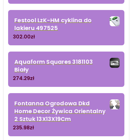
Festool LzK-HM cyklina do
lakieru 497525
302.00
zł
Aquaform Squares 3181103
Biały
274.29
zł
Fontanna Ogrodowa Dkd
Home Decor Żywica Orientalny
2 Sztuk 13X13X19Cm
235.98
zł