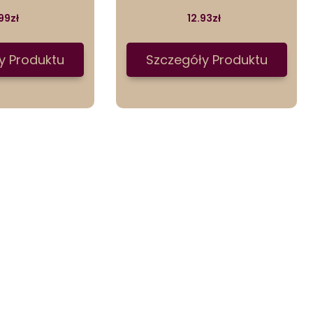
99
zł
12.93
zł
y Produktu
Szczegóły Produktu