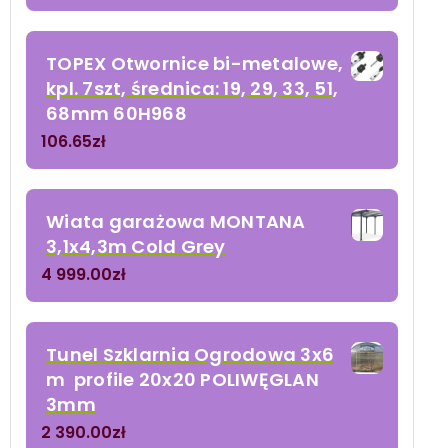
TOPEX Otwornice bi-metalowe,
kpl. 7szt, średnica: 19, 29, 33, 51,
68mm 60H968
106.65
zł
Wiata garażowa MONTANA
3,1x4,3m Cold Grey
4 999.00
zł
Tunel Szklarnia Ogrodowa 3x6
m profile 20x20 POLIWĘGLAN
3mm
2 390.00
zł