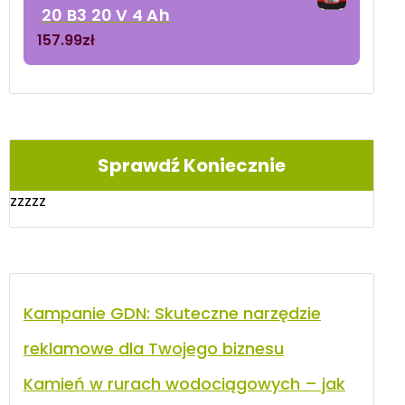
20 B3 20 V 4 Ah
157.99
zł
Sprawdź Koniecznie
zzzzz
Kampanie GDN: Skuteczne narzędzie
reklamowe dla Twojego biznesu
Kamień w rurach wodociągowych – jak