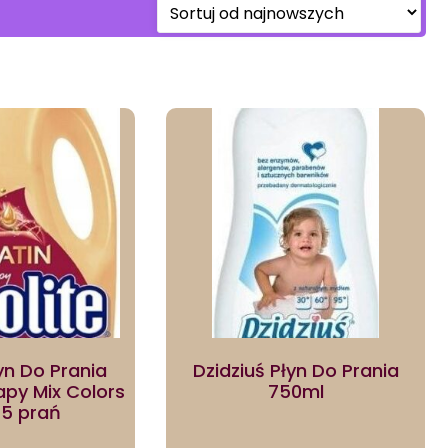
yn Do Prania
Dzidziuś Płyn Do Prania
apy Mix Colors
750ml
75 prań