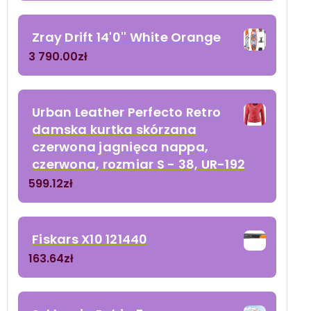
Zray Drift 14'0'' White Orange
3 790.00
zł
Urban Leather Perfecto Retro
damska kurtka skórzana
czerwona jagnięca nappa,
czerwona, rozmiar S - 38, UR-192
599.12
zł
Fiskars X10 121440
163.64
zł