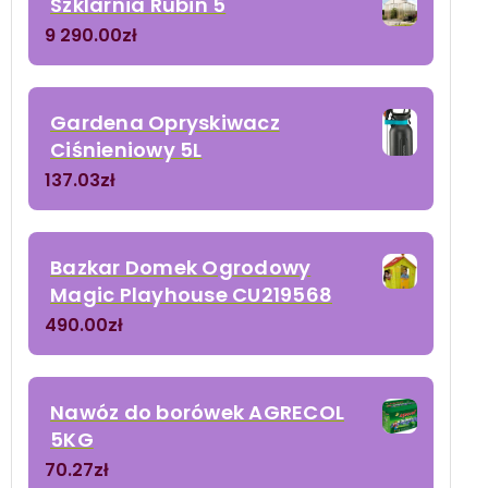
Szklarnia Rubin 5
9 290.00
zł
Gardena Opryskiwacz
Ciśnieniowy 5L
137.03
zł
Bazkar Domek Ogrodowy
Magic Playhouse CU219568
490.00
zł
Nawóz do borówek AGRECOL
5KG
70.27
zł