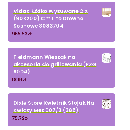
Vidaxl Łóżko Wysuwane 2 X
(90X200) Cm Lite Drewno
Sosnowe 3083704
965.53
zł
Fieldmann Wieszak na
akcesoria do grillowania (FZG
9004)
18.91
zł
Dixie Store Kwietnik Stojak Na
Kwiaty Met 007/3 (385)
75.72
zł