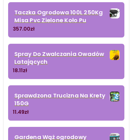
Taczka Ogrodowa 100L 250Kg
Misa Pvc Zielone Koło Pu
357.00
zł
Spray Do Zwalczania Owadów
Latających
18.11
zł
Sprawdzona Trucizna Na Krety
150G
11.49
zł
Gardena Wąż ogrodowy