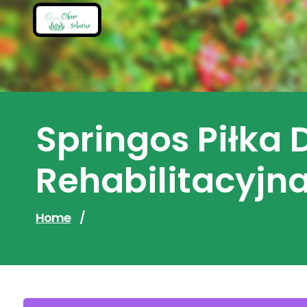
Skip
to
content
Springos Piłka
Rehabilitacyj
Home
/