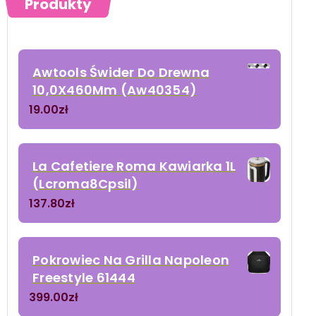
Produkty
Awtools Świder Do Drewna
10,0X460Mm (Aw40354)
19.00
zł
La Cafetiere Roma Kawiarka 1L
(Lcroma8Cpsil)
137.80
zł
Pokrowiec Na Grilla Napoleon
Freestyle 61444
399.00
zł