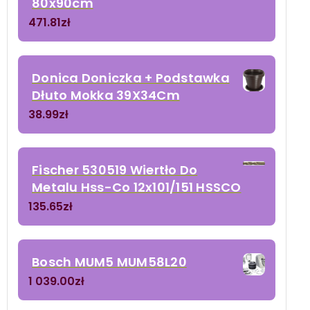
80x90cm
471.81
zł
Donica Doniczka + Podstawka
Dłuto Mokka 39X34Cm
38.99
zł
Fischer 530519 Wiertło Do
Metalu Hss-Co 12x101/151 HSSCO
135.65
zł
Bosch MUM5 MUM58L20
1 039.00
zł