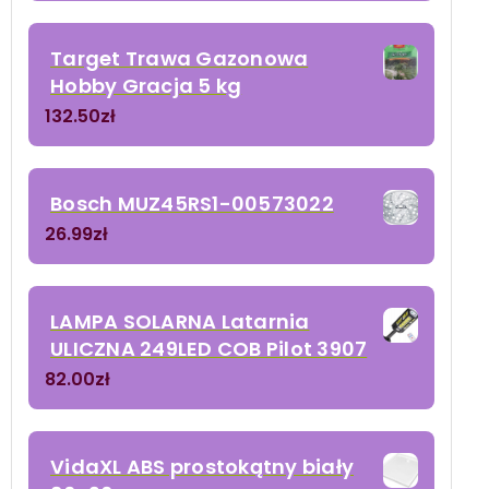
Target Trawa Gazonowa
Hobby Gracja 5 kg
132.50
zł
Bosch MUZ45RS1-00573022
26.99
zł
LAMPA SOLARNA Latarnia
ULICZNA 249LED COB Pilot 3907
82.00
zł
VidaXL ABS prostokątny biały