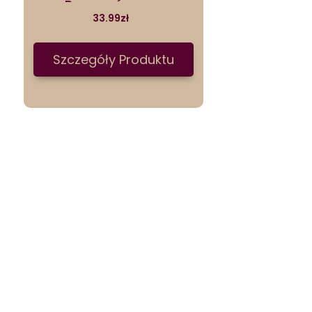
Pomarańczowy
33.99
zł
Szczegóły Produktu