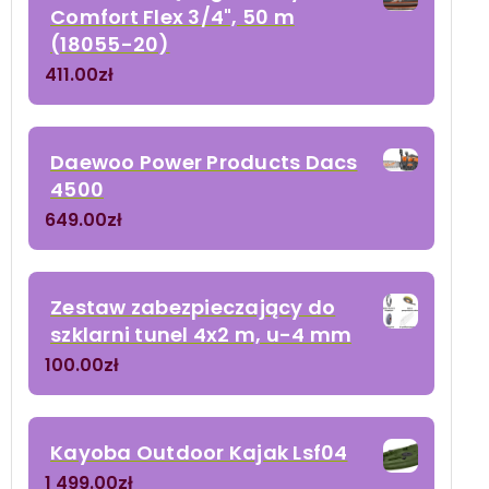
Comfort Flex 3/4", 50 m
(18055-20)
411.00
zł
Daewoo Power Products Dacs
4500
649.00
zł
Zestaw zabezpieczający do
szklarni tunel 4x2 m, u-4 mm
100.00
zł
Kayoba Outdoor Kajak Lsf04
1 499.00
zł