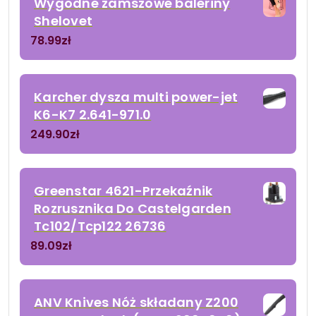
Wygodne zamszowe baleriny
Shelovet
78.99
zł
Karcher dysza multi power-jet
K6-K7 2.641-971.0
249.90
zł
Greenstar 4621-Przekaźnik
Rozrusznika Do Castelgarden
Tc102/Tcp122 26736
89.09
zł
ANV Knives Nóż składany Z200