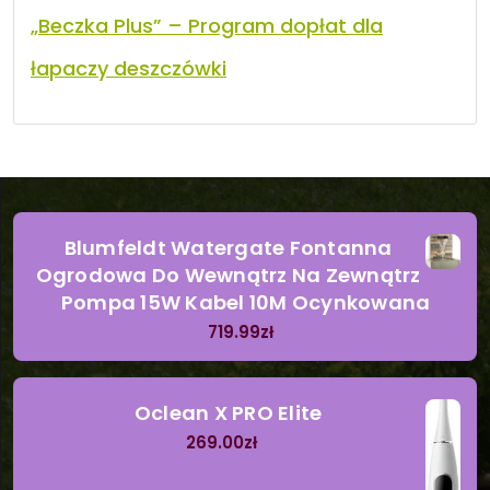
„Beczka Plus” – Program dopłat dla
łapaczy deszczówki
Blumfeldt Watergate Fontanna
Ogrodowa Do Wewnątrz Na Zewnątrz
Pompa 15W Kabel 10M Ocynkowana
719.99
zł
Oclean X PRO Elite
269.00
zł