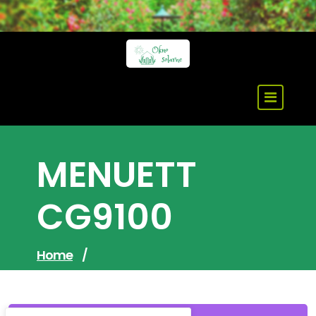
Skip
to
content
MENUETT
CG9100
Home
/