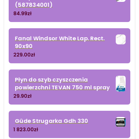
(587834001)
84.99
zł
Fanal Windsor White Lap. Rect.
90x90
229.00
zł
Płyn do szyb czyszczenia
powierzchni TEVAN 750 ml spray
29.90
zł
Güde Strugarka Gdh 330
1 823.00
zł