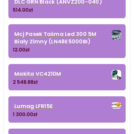
DLC GRN Black (ANVZ200-040)
514.00
zł
Mcj Pasek Taśma Led 300 5M
Biały Zimny (LN48E5000BI)
12.00
zł
Makita VC4210M
2 548.88
zł
Lumag LFR15E
1 300.00
zł