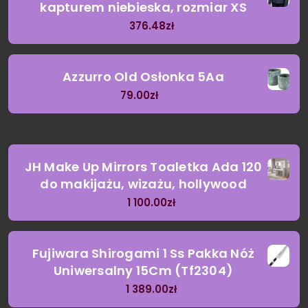
kapturem niebieska, rozmiar XS
376.48
zł
Azzurro Old Osłonka 5Aa
79.00
zł
JH Make Up Mirrors Toaletka Ada 120
do makijażu, wizażu, hollywood
1 100.00
zł
Fujiwara Shirogami 1 Ss Pakka Nóż
Uniwersalny 15Cm (Tf2304)
1 389.00
zł