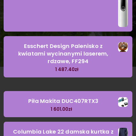
Esschert Design Palenisko z
kwiatami wycinanymi laserem,
rdzawe, FF294
1 487.40
zł
Piła Makita DUC407RTX3
1 601.00
zł
Columbia Lake 22 damska kurtka z