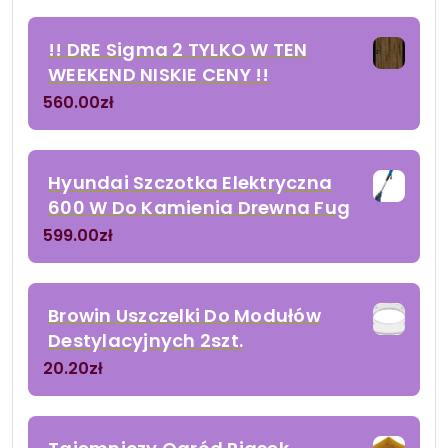
!! DRE Sigma 2 TYLKO W TEN
WEEKEND NISKIE CENY !!
560.00
zł
Hyundai Szczotka Elektryczna
600 W Do Kamienia Drewna Fug
599.00
zł
Browin Uszczelki Do Modułów
Destylacyjnych 2szt.
20.20
zł