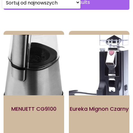
Sorted
Showing all 2 results
by
latest
MENUETT CG9100
Eureka Mignon Czarny