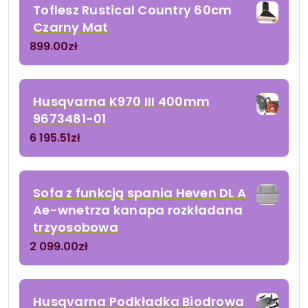
Toflesz Rustical Country 60cm
Czarny Mat
899.00
zł
Husqvarna K970 III 400mm
9673481-01
6 195.51
zł
Sofa z funkcją spania Heven DL A
Ae-wnetrza kanapa rozkładana
trzyosobowa
2 099.00
zł
Husqvarna Podkładka Biodrowa