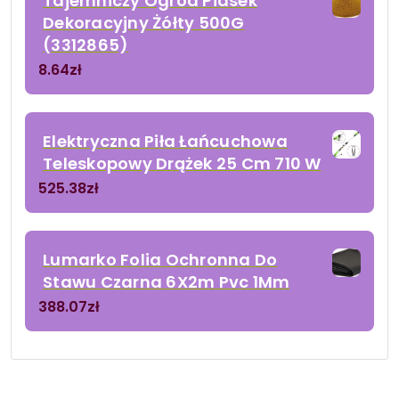
Tajemniczy Ogród Piasek
Dekoracyjny Żółty 500G
(3312865)
8.64
zł
Elektryczna Piła Łańcuchowa
Teleskopowy Drążek 25 Cm 710 W
525.38
zł
Lumarko Folia Ochronna Do
Stawu Czarna 6X2m Pvc 1Mm
388.07
zł