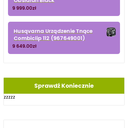
Obsidian Black
9 999.00
zł
Husqvarna Urządzenie Tnące
Combiclip 112 (967649001)
9 649.00
zł
Sprawdź Koniecznie
zzzzz