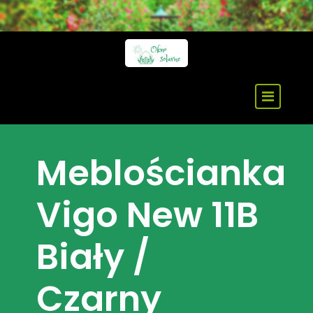
Skip
to
content
Meblościanka
Vigo New 11B
Biały /
Czarny