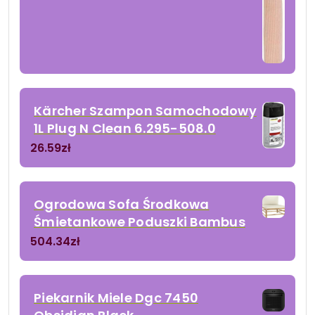
Kärcher Szampon Samochodowy
1L Plug N Clean 6.295-508.0
26.59
zł
Ogrodowa Sofa Środkowa
Śmietankowe Poduszki Bambus
504.34
zł
Piekarnik Miele Dgc 7450