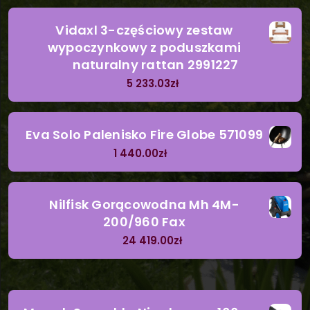
Vidaxl 3-częściowy zestaw
wypoczynkowy z poduszkami
naturalny rattan 2991227
5 233.03
zł
Eva Solo Palenisko Fire Globe 571099
1 440.00
zł
Nilfisk Gorącowodna Mh 4M-
200/960 Fax
24 419.00
zł