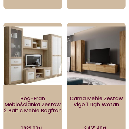
Bog-Fran
Cama Meble Zestaw
Meblościanka Zestaw
Vigo 1 Dąb Wotan
2 Baltic Meble Bogfran
1 929.00
zł
2 465.40
zł