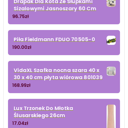
Drapak Dla Kota Ze Słupkami
Sizalowymi Jasnoszary 60 Cm
96.75
zł
Piła Fieldmann FDUO 70505-0
190.00
zł
VidaXL Szafka nocna szara 40 x
30 x 40 cm płyta wiórowa 801039
168.99
zł
Lux Trzonek Do Młotka
Ślusarskiego 26cm
17.04
zł