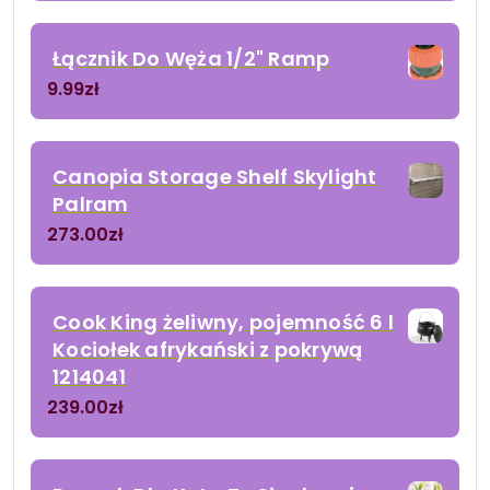
Łącznik Do Węża 1/2" Ramp
9.99
zł
Canopia Storage Shelf Skylight
Palram
273.00
zł
Cook King żeliwny, pojemność 6 l
Kociołek afrykański z pokrywą
1214041
239.00
zł