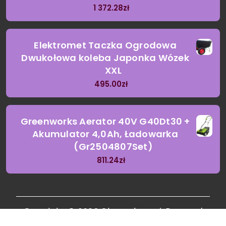
1 372.28
zł
Elektromet Taczka Ogrodowa
Dwukołowa koleba Japonka Wózek
XXL
495.00
zł
Greenworks Aerator 40V G40Dt30 +
Akumulator 4,0Ah, Ładowarka
(Gr2504807Set)
811.24
zł
Copyright © 2026 Oknosolarne | Powered
by
Garden Landscaping Coach