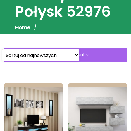
Połysk 52976
Home
/
Sorted
Showing all 7 results
by
latest