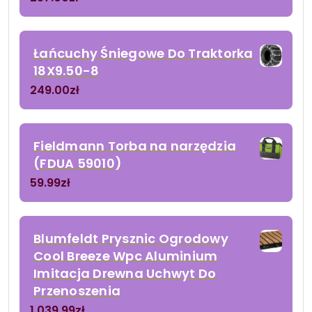
Łańcuchy Śniegowe Do Traktorka
18X9.50-8
249.00
zł
Fieldmann Torba na narzędzia
(FDUA 59010)
59.99
zł
Blumfeldt Prysznic Ogrodowy
Cool Breeze Wpc Aluminium
Imitacja Drewna Uchwyt Do
Przenoszenia
1 039.99
zł