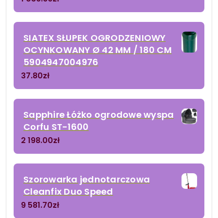
SIATEX SŁUPEK OGRODZENIOWY
OCYNKOWANY Ø 42 MM / 180 CM
5904947004976
37.80
zł
Sapphire Łóżko ogrodowe wyspa
Corfu ST-1600
2 198.00
zł
Szorowarka jednotarczowa
Cleanfix Duo Speed
9 581.70
zł