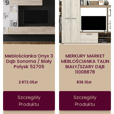
Meblościanka Onyx 3
MERKURY MARKET
Dąb Sonoma / Biały
MEBLOŚCIANKA TALIN
Połysk 52705
BIAŁY/SZARY DĄB
11008878
2 872.05
zł
836.10
zł
Szczegóły
Szczegóły
Produktu
Produktu