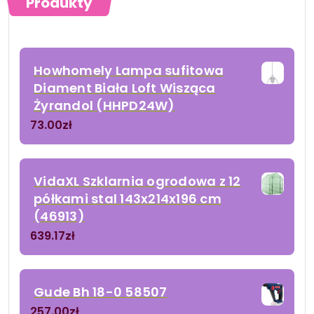
Produkty
Howhomely Lampa sufitowa
Diament Biała Loft Wisząca
Żyrandol (HHPD24W)
73.00
zł
VidaXL Szklarnia ogrodowa z 12
półkami stal 143x214x196 cm
(46913)
639.17
zł
Gude Bh 18-0 58507
257.00
zł