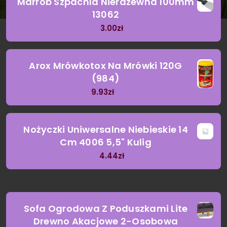
Marrob Szpachla Nierdzewna 100mm
13062
3.00
zł
Arox Mrówkotox Na Mrówki 120G
(984)
9.93
zł
Nożyczki Uniwersalne Niebieskie 14
Cm 4006 5,5" Kulig
4.44
zł
Sofa Ogrodowa Z Poduszkami Lite
Drewno Akacjowe 2-Osobowa