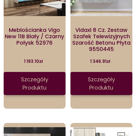
Meblościanka Vigo
Vidaxl 8 Cz. Zestaw
New 11B Biały / Czarny
Szafek Telewizyjnych
Połysk 52976
Szarość Betonu Płyta
9550445
1 193.10
zł
1 346.91
zł
Szczegóły
Szczegóły
Produktu
Produktu