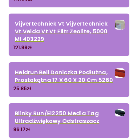
Vijvertechniek Vt Vijvertechniek
Vt Velda Vt Vt Filtr Zeolite, 5000
Ml 403229
121.99
zł
Heidrun Bell Doniczka Podłużna,
Prostokątna 17 X 60 X 20 Cm 5260
25.85
zł
Blinky Run/El2250 Media Tag
Ultradźwiękowy Odstraszacz
96.17
zł