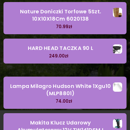
Nature Doniczki Torfowe 5Szt.
10X10X18Cm 6020138
70.99
zł
HARD HEAD TACZKA 90 L
249.00
zł
Lampa Milagro Hudson White 1Xgu10
(MLP8801)
74.00
zł
Makita Klucz Udarowy
Akumulatorowy 12V TW141DSMJ