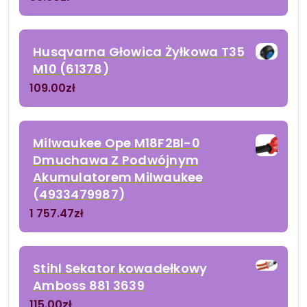
Husqvarna Głowica Żyłkowa T35
M10 (61378)
109.00
zł
Milwaukee Ope M18F2Bl-0
Dmuchawa Z Podwójnym
Akumulatorem Milwaukee
(4933479987)
1 757.47
zł
Stihl Sekator kowadełkowy
Amboss 881 3639
115.00
zł