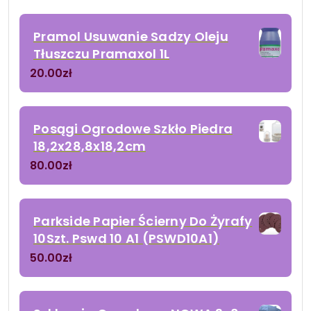
Pramol Usuwanie Sadzy Oleju
Tłuszczu Pramaxol 1L
20.00
zł
Posągi Ogrodowe Szkło Piedra
18,2x28,8x18,2cm
80.00
zł
Parkside Papier Ścierny Do Żyrafy
10Szt. Pswd 10 A1 (PSWD10A1)
50.00
zł