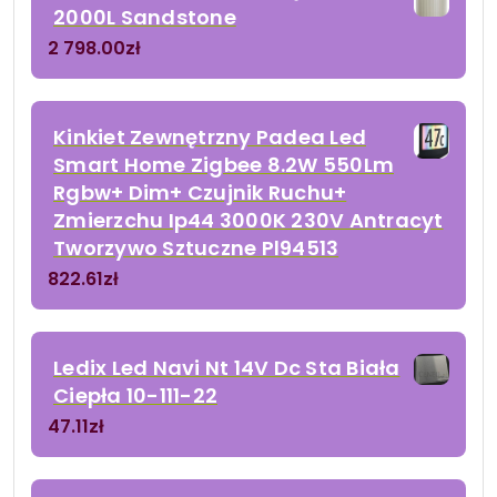
2000L Sandstone
2 798.00
zł
Kinkiet Zewnętrzny Padea Led
Smart Home Zigbee 8.2W 550Lm
Rgbw+ Dim+ Czujnik Ruchu+
Zmierzchu Ip44 3000K 230V Antracyt
Tworzywo Sztuczne Pl94513
822.61
zł
Ledix Led Navi Nt 14V Dc Sta Biała
Ciepła 10-111-22
47.11
zł