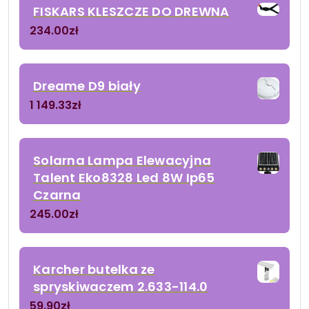
FISKARS KLESZCZE DO DREWNA
234.00
zł
Dreame D9 biały
1 149.33
zł
Solarna Lampa Elewacyjna
Talent Eko8328 Led 8W Ip65
Czarna
245.00
zł
Karcher butelka ze
spryskiwaczem 2.633-114.0
59.90
zł