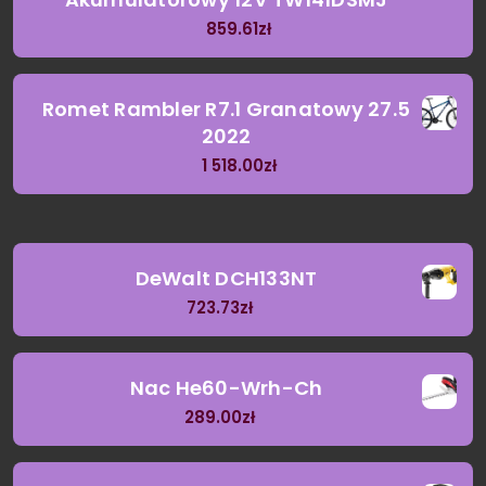
859.61
zł
Romet Rambler R7.1 Granatowy 27.5
2022
1 518.00
zł
DeWalt DCH133NT
723.73
zł
Nac He60-Wrh-Ch
289.00
zł