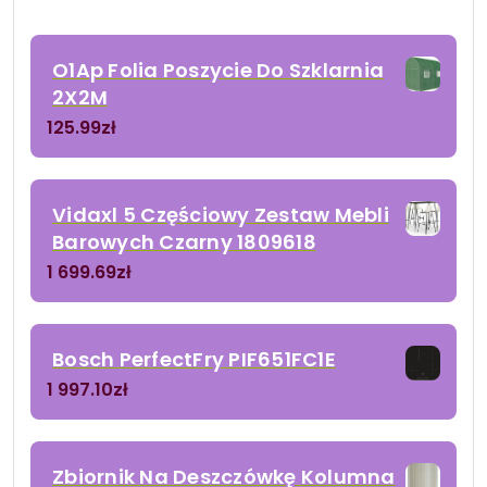
O1Ap Folia Poszycie Do Szklarnia
2X2M
125.99
zł
Vidaxl 5 Częściowy Zestaw Mebli
Barowych Czarny 1809618
1 699.69
zł
Bosch PerfectFry PIF651FC1E
1 997.10
zł
Zbiornik Na Deszczówkę Kolumna