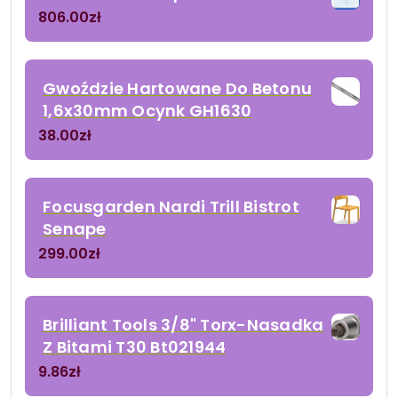
806.00
zł
Gwoździe Hartowane Do Betonu
1,6x30mm Ocynk GH1630
38.00
zł
Focusgarden Nardi Trill Bistrot
Senape
299.00
zł
Brilliant Tools 3/8" Torx-Nasadka
Z Bitami T30 Bt021944
9.86
zł