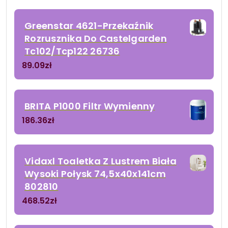
Greenstar 4621-Przekaźnik
Rozrusznika Do Castelgarden
Tc102/Tcp122 26736
89.09
zł
BRITA P1000 Filtr Wymienny
186.36
zł
Vidaxl Toaletka Z Lustrem Biała
Wysoki Połysk 74,5x40x141cm
802810
468.52
zł