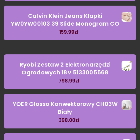
Calvin Klein Jeans Klapki
YW0YW00103 39 Slide Monogram CO
159.99
zł
Ryobi Zestaw 2 Elektronarzędzi
Ogrodowych 18V 5133005568
798.99
zł
YOER Glosso Konwektorowy CH03W
Biały
398.00
zł