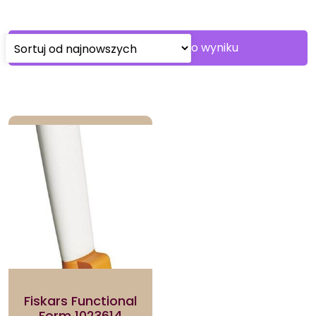
Wyświetlanie jednego wyniku
Fiskars Functional
Form 1023614