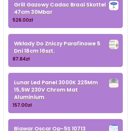
Grill Gazowy Cadac Braai Skottel
47cm 30Mbar
528.00
zł
Wkłady Do Zniczy Parafinowe 5
Dni 18cm 16szt.
87.84
zł
Lunar Led Panel 3000K 225Mm
15,5W 230V Chrom Mat
Aluminium
157.00
zł
Biawar Oscar Op-5S 10713