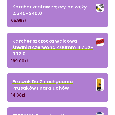
Karcher zestaw złączy do węży
2.645-240.0
65.99
zł
Karcher szczotka walcowa
średnia czerwona 400mm 4.762-
003.0
189.00
zł
Proszek Do Zniechęcania
Prusaków I Karaluchów
14.38
zł