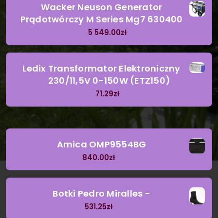
Wacker Neuson Generator
Prądotwórczy M Series Mg7 630400
5 549.00
zł
Ledix Transformator Elektroniczny
230/11,5V 0-150W (ETZ150)
71.29
zł
Amica OMP9554BG
840.00
zł
Botki Pedro Miralles -
531.25
zł