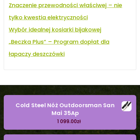
Znaczenie przewodności właściwej – nie
tylko kwestia elektryczności
Wybór idealnej kosiarki bijakowej
„Beczka Plus” – Program dopłat dla
łapaczy deszczówki
Cold Steel Nóż Outdoorsman San
Mai 35Ap
1 099.00
zł