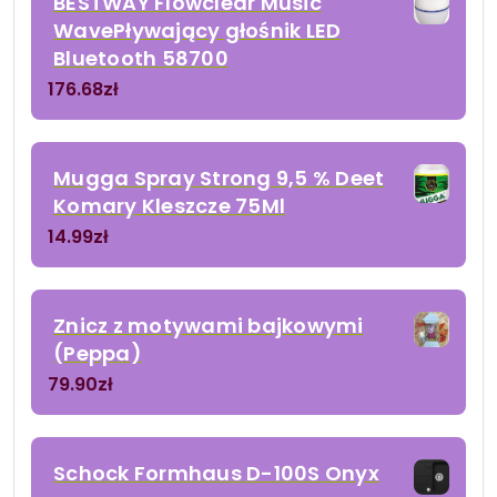
BESTWAY Flowclear Music
WavePływający głośnik LED
Bluetooth 58700
176.68
zł
Mugga Spray Strong 9,5 % Deet
Komary Kleszcze 75Ml
14.99
zł
Znicz z motywami bajkowymi
(Peppa)
79.90
zł
Schock Formhaus D-100S Onyx