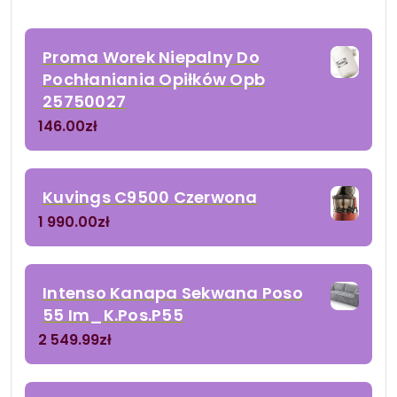
Proma Worek Niepalny Do
Pochłaniania Opiłków Opb
25750027
146.00
zł
Kuvings C9500 Czerwona
1 990.00
zł
Intenso Kanapa Sekwana Poso
55 Im_K.Pos.P55
2 549.99
zł