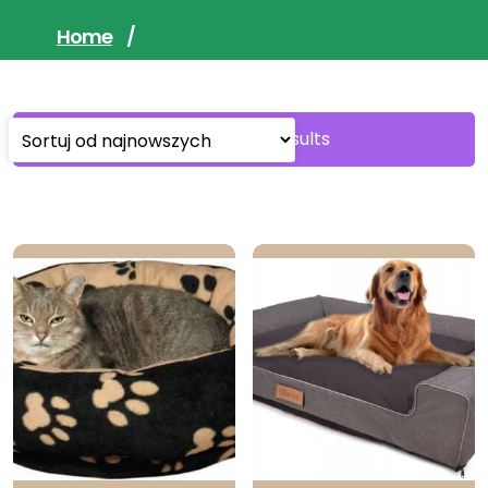
Home
/
Sorted
Showing all 2 results
by
latest