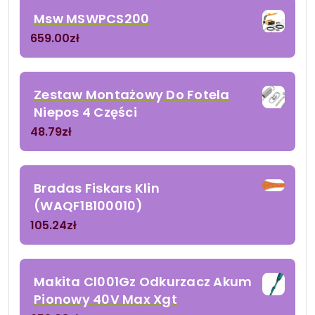
Msw MSWPCS200
659.00
zł
Zestaw Montażowy Do Fotela
Niepos 4 Części
48.79
zł
Bradas Fiskars Klin
(WAQF1B100010)
105.24
zł
Makita Cl001Gz Odkurzacz Akum
Pionowy 40V Max Xgt