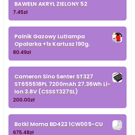
BAWEŁN AKRYL ZIELONY 52
7.45
zł
Palnik Gazowy Lutlampa
Opalarka +1x Kartusz 190g.
80.49
zł
Cameron Sino Senter ST327
ST655518PL 7200mAh 27.36Wh Li-
Ion 3.8V (CSSST327SL)
200.00
zł
Botki Moma BD422 1CW005-CU
675.48
zł