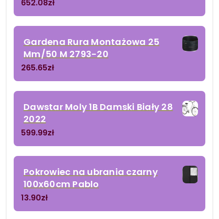
652.08
zł
Gardena Rura Montażowa 25
Mm/50 M 2793-20
265.65
zł
Dawstar Moly 1B Damski Biały 28
2022
599.99
zł
Pokrowiec na ubrania czarny
100x60cm Pablo
13.90
zł