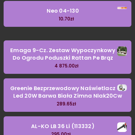
Neo 04-130
10.70
zł
Emaga 9-Cz. Zestaw Wypoczynkowy
Do Ogrodu Poduszki Rattan Pe Brąz
4 875.00
zł
Greenie Bezprzewodowy Naświetlacz
Led 20W Barwa Biała Zimna Nlak20Cw
289.65
zł
AL-KO LB 36 Li (113332)
295.00
zł