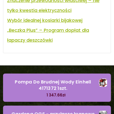
Znaczenie przewodności właściwej – nie
tylko kwestia elektryczności
Wybór idealnej kosiarki bijakowej
„Beczka Plus” – Program dopłat dla
łapaczy deszczówki
Pompa Do Brudnej Wody Einhell
4171372 1szt.
1 347.66
zł
Gardena OGS - przyłącze kranowe