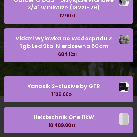
3/4" w blistrze (18221-29)
12.90
zł
Vidaxl Wylewka Do Wodospadu Z
Rgb Led Stal Nierdzewna 60cm
684.12
zł
Yanosik S-clusive by GTR
1 139.00
zł
Heiztechnik One 11kW
18 489.00
zł