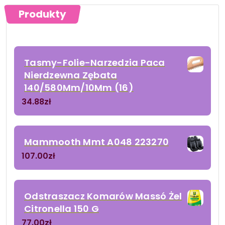
Produkty
Tasmy-Folie-Narzedzia Paca
Nierdzewna Zębata
140/580Mm/10Mm (16)
34.88
zł
Mammooth Mmt A048 223270
107.00
zł
Odstraszacz Komarów Massó Żel
Citronella 150 G
77.00
zł