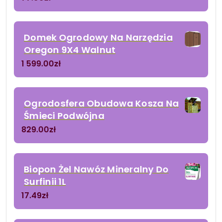
Domek Ogrodowy Na Narzędzia
Oregon 9X4 Walnut
1 599.00
zł
Ogrodosfera Obudowa Kosza Na
Śmieci Podwójna
829.00
zł
Biopon Żel Nawóz Mineralny Do
Surfinii 1L
17.49
zł