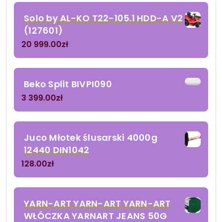
Solo by AL-KO T22-105.1 HDD-A V2
(127601)
20 999.00
zł
Beko Split BIVPI090
3 399.00
zł
Juco Młotek ślusarski 4000g
12440 DIN1042
128.00
zł
YARN-ART YARN-ART YARN-ART
WŁÓCZKA YARNART JEANS 50G