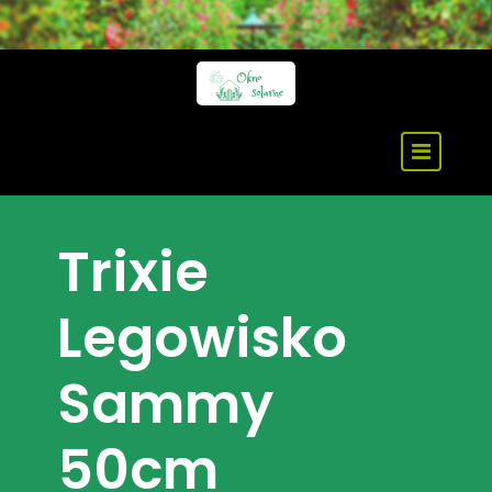
Skip
to
content
Trixie
Legowisko
Sammy
50cm