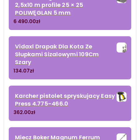
2,5x10 m profile 25 × 25
POLIWĘGLAN 5 mm
6 490.00
zł
Vidaxl Drapak Dla Kota Ze
Słupkami Sizalowymi 109Cm
Szary
134.07
zł
Karcher pistolet spryskujacy Easy
Press 4.775-466.0
362.00
zł
Miecz Boker Magnum Ferrum