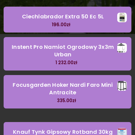
Ciechlabrador Extra 50 Ec 5L
196.00
zł
Instent Pro Namiot Ogrodowy 3x3m
Urban
1 232.00
zł
Focusgarden Hoker Nardi Faro Mini
Antracite
335.00
zł
Knauf Tynk Gipsowy Rotband 30kg