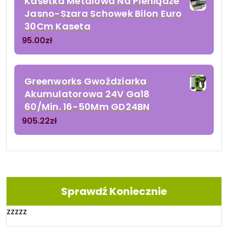
Kasetka Metalowa Na Pieniądze
Jasno-Szara Schowek Bilon Euro
30Cm Kaseta
95.00
zł
Greenworks Gwoździarka
Akumulatorowa 24V Ga18
60/Min. 16-50Mm GD24BN
905.22
zł
Sprawdź Koniecznie
zzzzz