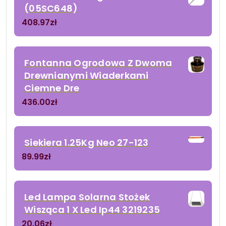
(05SC648)
408.97
zł
Fontanna Ogrodowa Z Dwoma
Drewnianymi Wiaderkami
Ciemne Dre
436.00
zł
Siekiera 1.25Kg Neo 27-123
89.99
zł
Led Lampa Solarna Stożek
Wisząca 1 X Led Ip44 3219235
20.06
zł