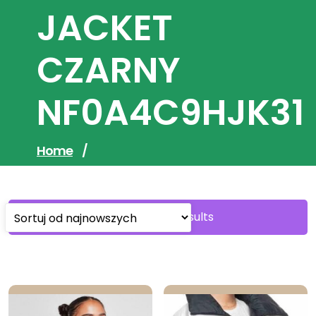
JACKET
CZARNY
NF0A4C9HJK31
Home
/
Sorted
Showing all 8 results
by
latest