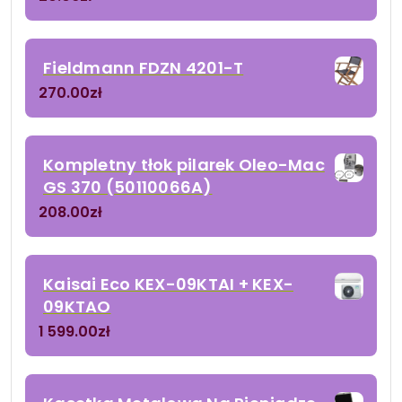
Fieldmann FDZN 4201-T
270.00
zł
Kompletny tłok pilarek Oleo-Mac
GS 370 (50110066A)
208.00
zł
Kaisai Eco KEX-09KTAI + KEX-
09KTAO
1 599.00
zł