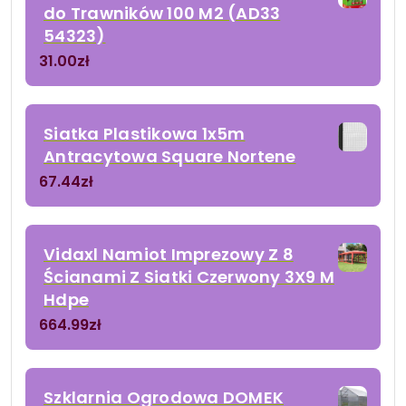
do Trawników 100 M2 (AD33
54323)
31.00
zł
Siatka Plastikowa 1x5m
Antracytowa Square Nortene
67.44
zł
Vidaxl Namiot Imprezowy Z 8
Ścianami Z Siatki Czerwony 3X9 M
Hdpe
664.99
zł
Szklarnia Ogrodowa DOMEK