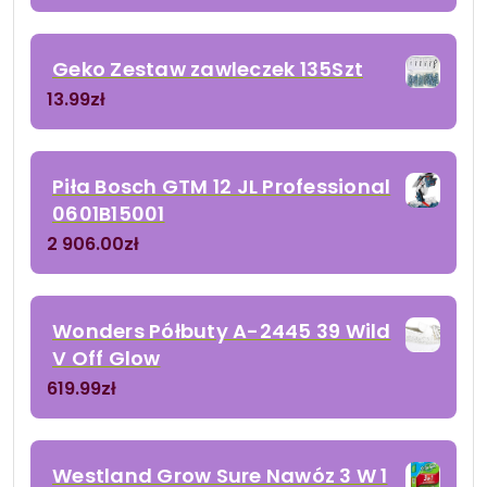
Geko Zestaw zawleczek 135Szt
13.99
zł
Piła Bosch GTM 12 JL Professional
0601B15001
2 906.00
zł
Wonders Półbuty A-2445 39 Wild
V Off Glow
619.99
zł
Westland Grow Sure Nawóz 3 W 1