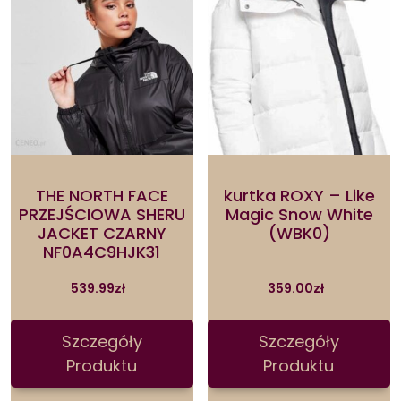
THE NORTH FACE
kurtka ROXY – Like
PRZEJŚCIOWA SHERU
Magic Snow White
JACKET CZARNY
(WBK0)
NF0A4C9HJK31
539.99
zł
359.00
zł
Szczegóły
Szczegóły
Produktu
Produktu