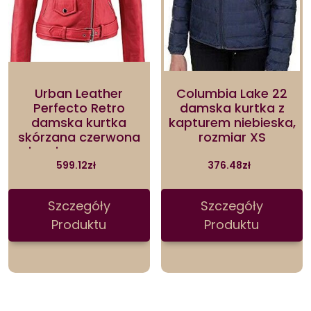
Urban Leather
Columbia Lake 22
Perfecto Retro
damska kurtka z
damska kurtka
kapturem niebieska,
skórzana czerwona
rozmiar XS
jagnięca nappa,
czerwona, rozmiar S –
599.12
zł
376.48
zł
38, UR-192
Szczegóły
Szczegóły
Produktu
Produktu