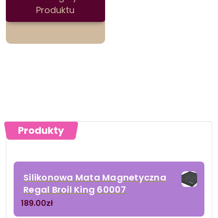
Produktu
Produkty
Silikonowa Mata Magnetyczna
Regal Broil King 60007
189.00
zł