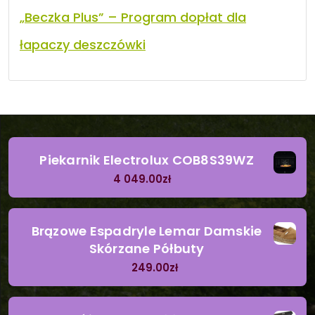
„Beczka Plus” – Program dopłat dla
łapaczy deszczówki
Piekarnik Electrolux COB8S39WZ
4 049.00
zł
Brązowe Espadryle Lemar Damskie
Skórzane Półbuty
249.00
zł