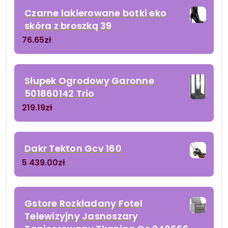
Czarne lakierowane botki eko
skóra z broszką 39
76.65
zł
Słupek Ogrodowy Garonne
501860142 Trio
219.19
zł
Dakr Tekton Gcv 160
5 439.00
zł
Gstore Rozkładany Fotel
Telewizyjny Jasnoszary