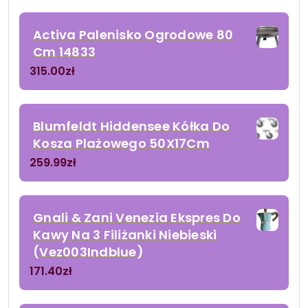
Activa Palenisko Ogrodowe 80
Cm 14833
315.00
zł
Blumfeldt Hiddensee Kółka Do
Kosza Plażowego 50X17Cm
259.99
zł
Gnali & Zani Venezia Ekspres Do
Kawy Na 3 Filiżanki Niebieski
(Vez003Indblue)
171.40
zł