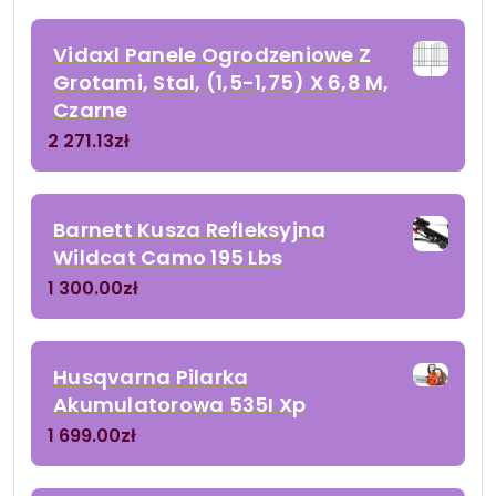
Vidaxl Panele Ogrodzeniowe Z
Grotami, Stal, (1,5-1,75) X 6,8 M,
Czarne
2 271.13
zł
Barnett Kusza Refleksyjna
Wildcat Camo 195 Lbs
1 300.00
zł
Husqvarna Pilarka
Akumulatorowa 535I Xp
1 699.00
zł