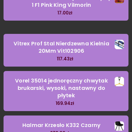
1 F1 Pink King Vilmorin
17.00
zł
Vitrex Prof Stal Nierdzewna Kielnia
20Mm Vit102906
117.43
zł
Vorel 35014 jednoręczny chwytak
brukarski, wysoki, nastawny do
płytek
169.94
zł
Halmar Krzesło K332 Czarny