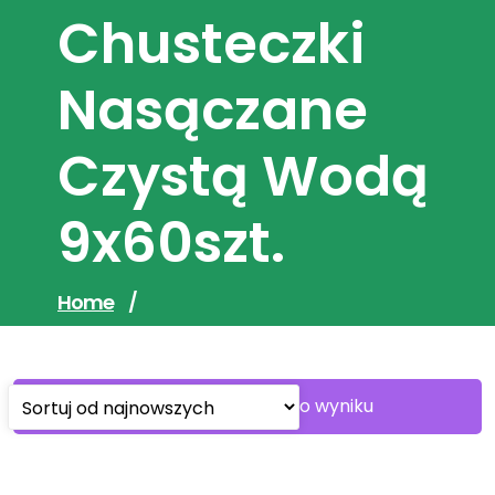
Chusteczki
Nasączane
Czystą Wodą
9x60szt.
Home
/
Wyświetlanie jednego wyniku