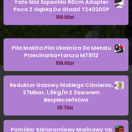
Yato Nóż Szpachla 60cm Adapter
Paca Z Gąbką Do Gładzi T240200P
159.00
zł
Piła Makita Piła Ukośnica Do Metalu
Przecinarka+tarcza M79112
519.00
zł
Reduktor Gazowy Niskiego Ciśnienia,
37Mbar, 1,5Kg/H Z Zaworem
Bezpieczeństwa
30.70
zł
Pomidor Szklararniowy Malinowy Vp