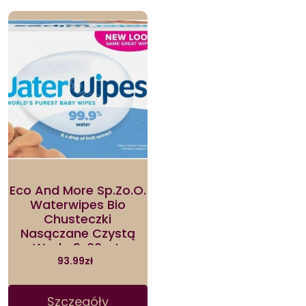
Eco And More Sp.Zo.O.
Waterwipes Bio
Chusteczki
Nasączane Czystą
Wodą 9x60szt.
93.99
zł
Szczegóły