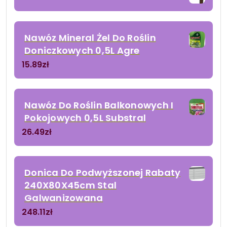
Nawóz Mineral Żel Do Roślin
Doniczkowych 0,5L Agre
15.89
zł
Nawóz Do Roślin Balkonowych I
Pokojowych 0,5L Substral
26.49
zł
Donica Do Podwyższonej Rabaty
240X80X45cm Stal
Galwanizowana
248.11
zł