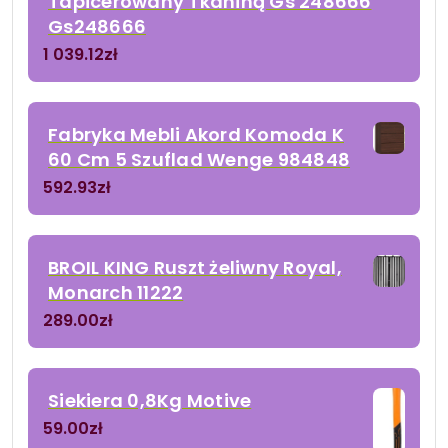
Tapicerowany Tkaniną Gs 248666
Gs248666
1 039.12
zł
Fabryka Mebli Akord Komoda K
60 Cm 5 Szuflad Wenge 984848
592.93
zł
BROIL KING Ruszt żeliwny Royal,
Monarch 11222
289.00
zł
Siekiera 0,8Kg Motive
59.00
zł