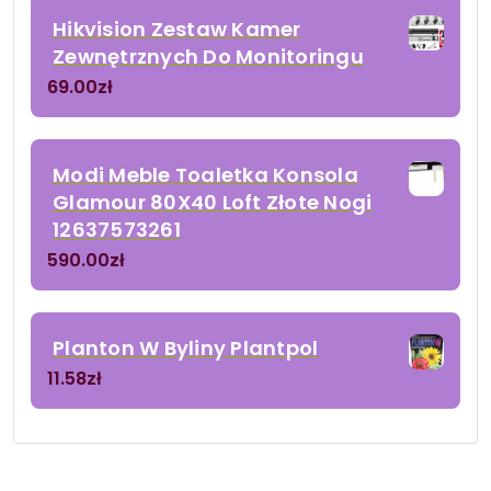
Hikvision Zestaw Kamer
Zewnętrznych Do Monitoringu
69.00
zł
Modi Meble Toaletka Konsola
Glamour 80X40 Loft Złote Nogi
12637573261
590.00
zł
Planton W Byliny Plantpol
11.58
zł