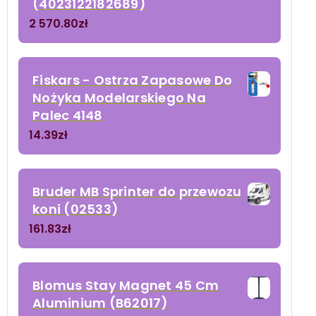
(4023122182689)
2 570.80
zł
Fiskars - Ostrza Zapasowe Do
Nożyka Modelarskiego Na
Palec 4148
14.39
zł
Bruder MB Sprinter do przewozu
koni (02533)
161.83
zł
Blomus Stay Magnet 45 Cm
Aluminium (B62017)