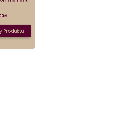
00
zł
y Produktu