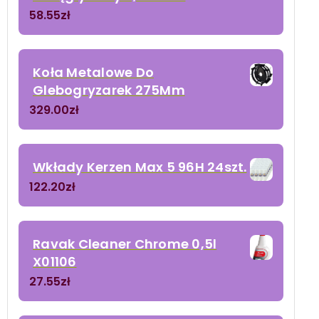
58.55
zł
Koła Metalowe Do
Glebogryzarek 275Mm
329.00
zł
Wkłady Kerzen Max 5 96H 24szt.
122.20
zł
Ravak Cleaner Chrome 0,5l
X01106
27.55
zł