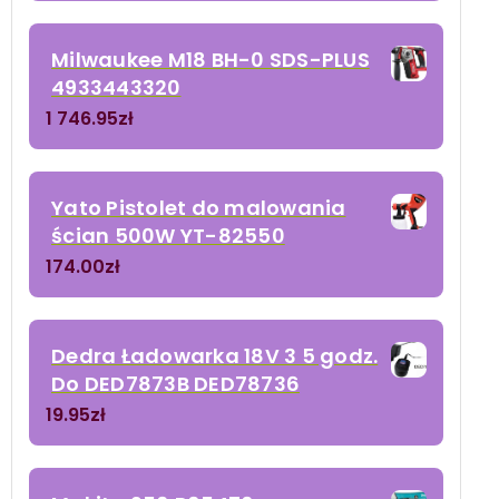
Milwaukee M18 BH-0 SDS-PLUS
4933443320
1 746.95
zł
Yato Pistolet do malowania
ścian 500W YT-82550
174.00
zł
Dedra Ładowarka 18V 3 5 godz.
Do DED7873B DED78736
19.95
zł