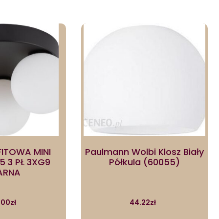
FITOWA MINI
Paulmann Wolbi Klosz Biały
5 3 PŁ 3XG9
Półkula (60055)
ARNA
.00
zł
44.22
zł