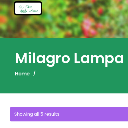
Skip
to
content
Milagro Lampa 
Home
/
Sorted
Showing all 5 results
by
latest