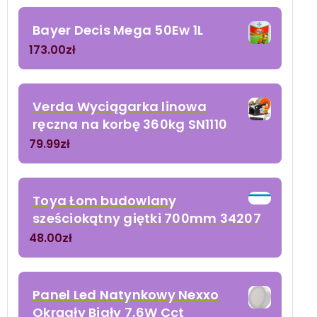
Bayer Decis Mega 50Ew 1L
173.00
zł
Verda Wyciągarka linowa
ręczna na korbę 360kg SN1110
79.99
zł
Toya Łom budowlany
sześciokątny giętki 700mm 34207
48.00
zł
Panel Led Natynkowy Nexxo
Okrągły Biały 7,6W Cct