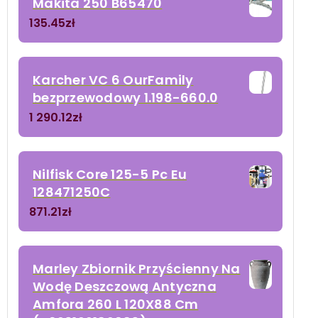
Makita 250 B65470
135.45
zł
Karcher VC 6 OurFamily
bezprzewodowy 1.198-660.0
1 290.12
zł
Nilfisk Core 125-5 Pc Eu
128471250C
871.21
zł
Marley Zbiornik Przyścienny Na
Wodę Deszczową Antyczna
Amfora 260 L 120X88 Cm