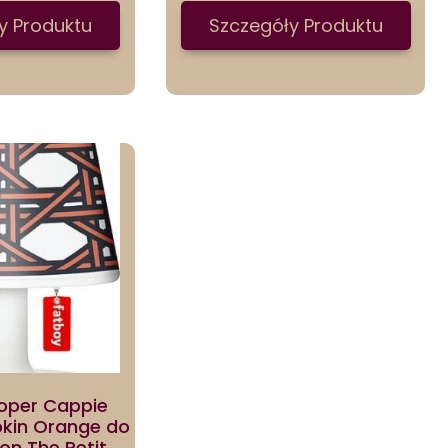
y Produktu
Szczegóły Produktu
oper Cappie
kin Orange do
on The Petit