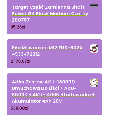
Target Część Zamienna Shaft
Power G4 Black Medium Czarny
200787
95.26
zł
Piła Milwaukee M12 FHS-602X
4933472212
2 176.67
zł
Adler Zestaw AKU-18000D
Dmuchawa Do Liści + AKU-
8500K + AKU-1400N +Ładowarka +
Akumulator 4Ah 20V
538.00
zł