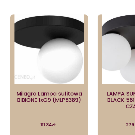
Milagro Lampa sufitowa
LAMPA SU
BIBIONE 1xG9 (MLP8389)
BLACK 561
CZ
111.34
zł
279