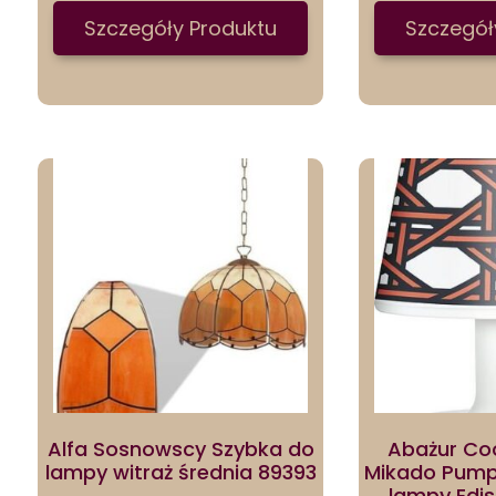
Szczegóły Produktu
Szczegół
Alfa Sosnowscy Szybka do
Abażur Co
lampy witraż średnia 89393
Mikado Pump
lampy Edis