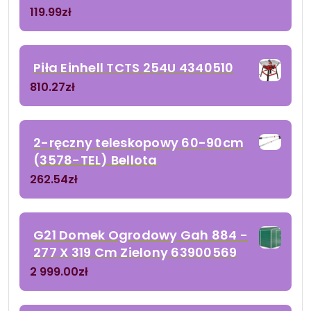
119.99
zł
Piła Einhell TCTS 254U 4340510
810.27
zł
2-ręczny teleskopowy 60-90cm
(3578-TEL) Bellota
262.54
zł
G21 Domek Ogrodowy Gah 884 -
277 X 319 Cm Zielony 63900569
2 999.00
zł