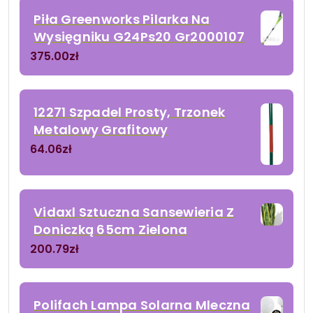
Piła Greenworks Pilarka Na
Wysięgniku G24Ps20 Gr2000107
375.00
zł
12271 Szpadel Prosty, Trzonek
Metalowy Grafitowy
64.06
zł
Vidaxl Sztuczna Sansewieria Z
Doniczką 65cm Zielona
200.79
zł
Polifach Lampa Solarna Mleczna