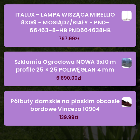
ITALUX - LAMPA WISZĄCA MIRELLIO
8XG9 - MOSIĄDZ/BIAŁY - PND-
66463-8-HB PND664638HB
767.99
zł
Szklarnia Ogrodowa NOWA 3x10 m
profile 25 × 25 POLIWĘGLAN 4 mm
6 890.00
zł
Półbuty damskie na płaskim obcasie
bordowe Vinceza 10904
139.99
zł