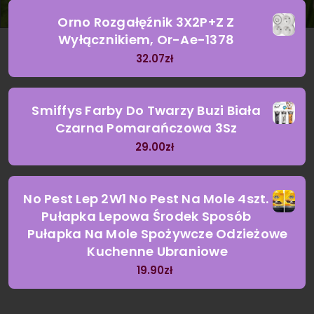
Orno Rozgałęźnik 3X2P+Z Z
Wyłącznikiem, Or-Ae-1378
32.07
zł
Smiffys Farby Do Twarzy Buzi Biała
Czarna Pomarańczowa 3Sz
29.00
zł
No Pest Lep 2W1 No Pest Na Mole 4szt.
Pułapka Lepowa Środek Sposób
Pułapka Na Mole Spożywcze Odzieżowe
Kuchenne Ubraniowe
19.90
zł