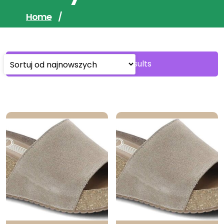
Home
/
Sorted
Showing all 5 results
by
latest