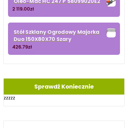
Oleo-Mac HC 247 P 58099020E2
2 119.00
zł
Stół Szklany Ogrodowy Majorka
Duo 150X80X70 Szary
426.79
zł
Sprawdź Koniecznie
zzzzz