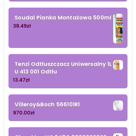
Soudal Pianka Montażowa 500ml
38.49
zł
Tenzi Odtłuszczacz Uniwersalny 1L
U 413 001 Odtłu
13.47
zł
Villeroy&Boch 566101R1
970.00
zł