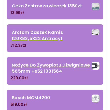
Geko Zestaw zawleczek 135Szt
13.99
zł
Arctom Daszek Kamis
120X83,5X22 Antracyt
712.37
zł
Nożyce Do Żywopłotu Dźwigniowe
565mm Hs52 1001564
229.00
zł
Bosch MCM4200
519.00
zł