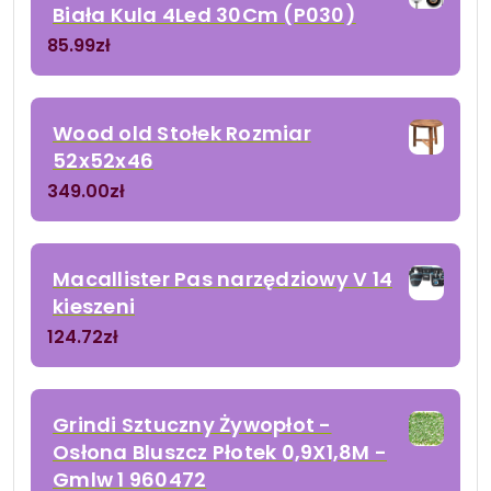
Biała Kula 4Led 30Cm (P030)
85.99
zł
Wood old Stołek Rozmiar
52x52x46
349.00
zł
Macallister Pas narzędziowy V 14
kieszeni
124.72
zł
Grindi Sztuczny Żywopłot -
Osłona Bluszcz Płotek 0,9X1,8M -
Gmlw 1 960472