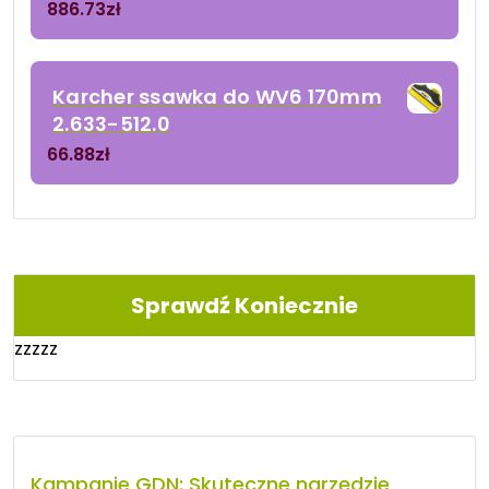
886.73
zł
Karcher ssawka do WV6 170mm
2.633-512.0
66.88
zł
Sprawdź Koniecznie
zzzzz
Kampanie GDN: Skuteczne narzędzie