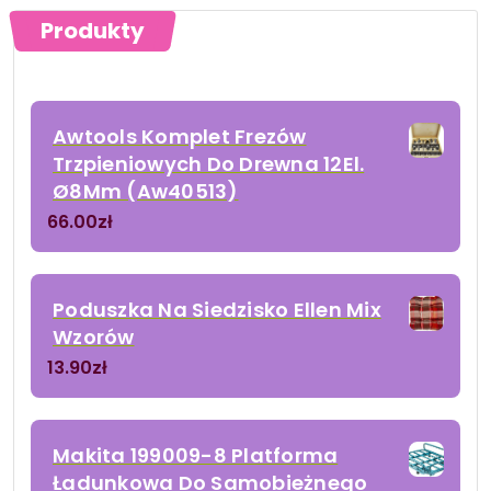
Produkty
Awtools Komplet Frezów
Trzpieniowych Do Drewna 12El.
Ø8Mm (Aw40513)
66.00
zł
Poduszka Na Siedzisko Ellen Mix
Wzorów
13.90
zł
Makita 199009-8 Platforma
Ładunkowa Do Samobieżnego