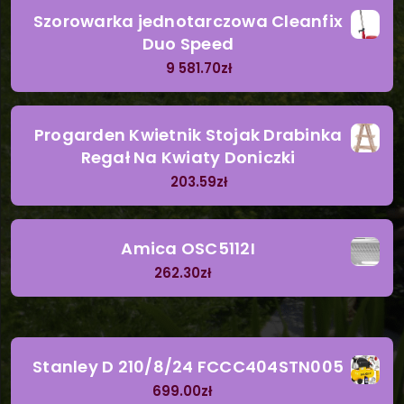
Szorowarka jednotarczowa Cleanfix
Duo Speed
9 581.70
zł
Progarden Kwietnik Stojak Drabinka
Regał Na Kwiaty Doniczki
203.59
zł
Amica OSC5112I
262.30
zł
Stanley D 210/8/24 FCCC404STN005
699.00
zł