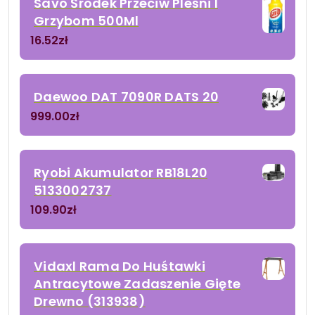
Savo Środek Przeciw Pleśni I
Grzybom 500Ml
16.52
zł
Daewoo DAT 7090R DATS 20
999.00
zł
Ryobi Akumulator RB18L20
5133002737
109.90
zł
Vidaxl Rama Do Huśtawki
Antracytowe Zadaszenie Gięte
Drewno (313938)