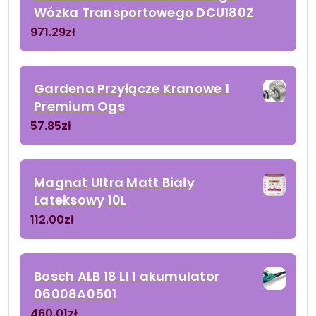
Wózka Transportowego DCU180Z
971.29
zł
Gardena Przyłącze Kranowe 1
Premium Ogs
57.85
zł
Magnat Ultra Matt Biały
Lateksowy 10L
112.00
zł
Bosch ALB 18 LI 1 akumulator
06008A0501
460.01
zł