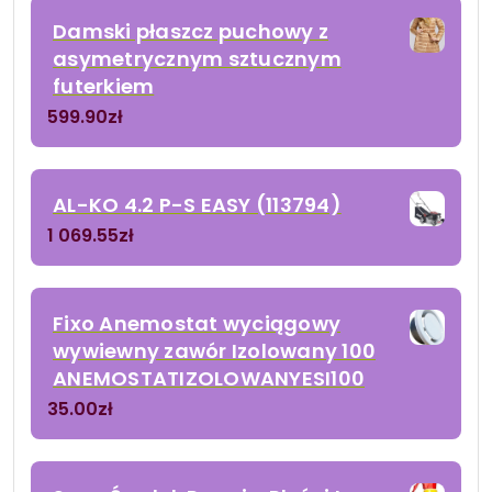
Damski płaszcz puchowy z
asymetrycznym sztucznym
futerkiem
599.90
zł
AL-KO 4.2 P-S EASY (113794)
1 069.55
zł
Fixo Anemostat wyciągowy
wywiewny zawór Izolowany 100
ANEMOSTATIZOLOWANYESI100
35.00
zł