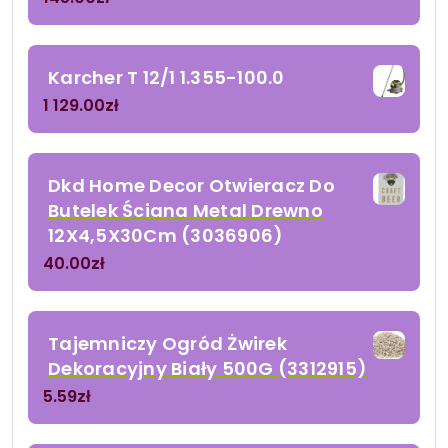
Karcher T 12/1 1.355-100.0
1 129.00
zł
Dkd Home Decor Otwieracz Do
Butelek Ściana Metal Drewno
12X4,5X30Cm (3036906)
40.00
zł
Tajemniczy Ogród Żwirek
Dekoracyjny Biały 500G (3312915)
5.59
zł