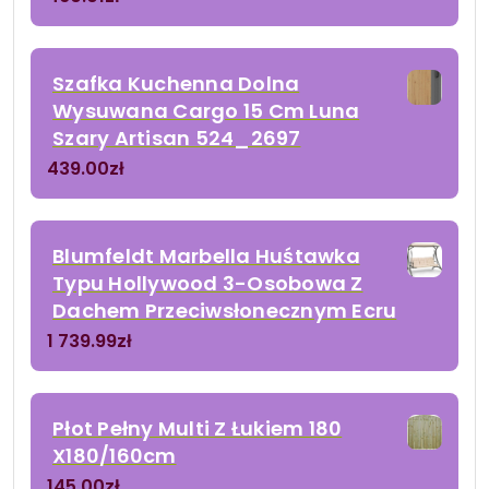
Szafka Kuchenna Dolna
Wysuwana Cargo 15 Cm Luna
Szary Artisan 524_2697
439.00
zł
Blumfeldt Marbella Huśtawka
Typu Hollywood 3-Osobowa Z
Dachem Przeciwsłonecznym Ecru
1 739.99
zł
Płot Pełny Multi Z Łukiem 180
X180/160cm
145.00
zł