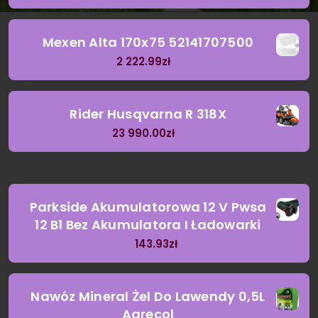
Mexen Alta 170x75 52141707500
2 222.99
zł
Rider Husqvarna R 318X
23 990.00
zł
Parkside Akumulatorowa 12 V Pwsa
12 B1 Bez Akumulatora I Ładowarki
143.93
zł
Nawóz Mineral Żel Do Lawendy 0,5L
Agrecol