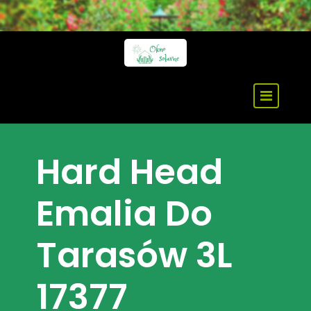
Skip
to
content
Hard Head
Emalia Do
Tarasów 3L
17377