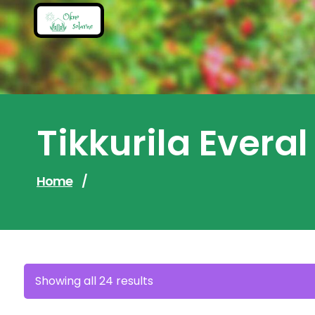
Skip
to
content
Tikkurila Evera
Home
/
Sorted
Showing all 24 results
by
latest