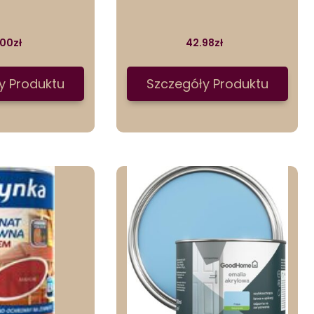
.00
zł
42.98
zł
y Produktu
Szczegóły Produktu