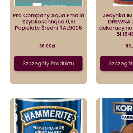
Pro Company Aqua Emalia
Jedynka I
Szybkoschnąca 0,8l
DREWNA 
Popielaty Średni RAL9006
dekoracyjn
5l 18
36.00
zł
83.
Szczegóły Produktu
Szczegół