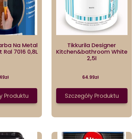
arba Na Metal
Tikkurila Designer
 Ral 7016 0,8L
Kitchen&bathroom White
2,5l
49
zł
64.99
zł
y Produktu
Szczegóły Produktu