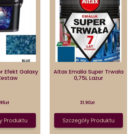
r Efekt Galaxy
Altax Emalia Super Trwała
 Zestaw
0,75L Lazur
.95
zł
31.90
zł
y Produktu
Szczegóły Produktu