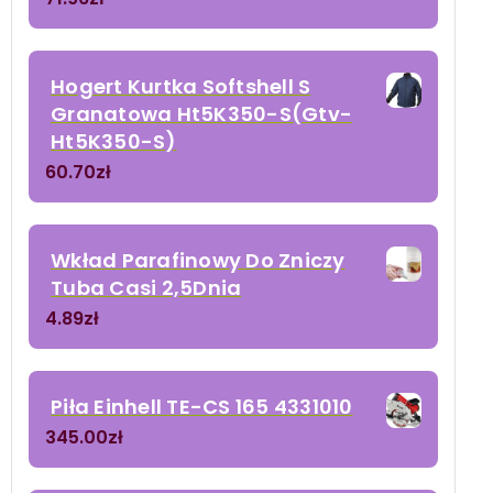
Hogert Kurtka Softshell S
Granatowa Ht5K350-S(Gtv-
Ht5K350-S)
60.70
zł
Wkład Parafinowy Do Zniczy
Tuba Casi 2,5Dnia
4.89
zł
Piła Einhell TE-CS 165 4331010
345.00
zł