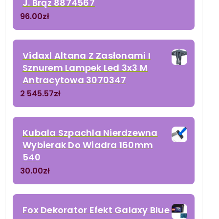
J. Brąz 8874567
96.00
zł
Vidaxl Altana Z Zasłonami I
Sznurem Lampek Led 3x3 M
Antracytowa 3070347
2 545.57
zł
Kubala Szpachla Nierdzewna
Wybierak Do Wiadra 160mm
540
30.00
zł
Fox Dekorator Efekt Galaxy Blue