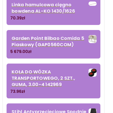
Linka hamulcowa cięgno
bowdena AL-KO 1430/1626
70.39
zł
Garden Point Bilbao Comida 5
Piaskowy (GAP0560COM)
5 679.00
zł
KOŁA DO WÓZKA
TRANSPORTOWEGO, 2 SZT.,
GUMA, 3.00-4 142969
73.96
zł
Stihl Antyprzecięciowe Spodnie