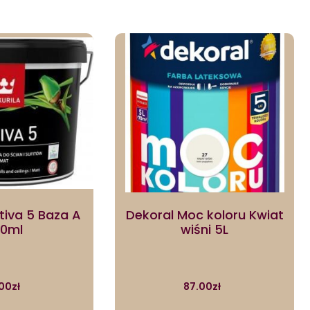
ptiva 5 Baza A
Dekoral Moc koloru Kwiat
0ml
wiśni 5L
00
zł
87.00
zł