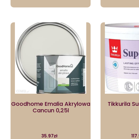
Goodhome Emalia Akrylowa
Tikkurila S
Cancun 0,25l
35.97
zł
117