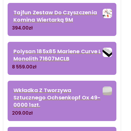
Tajfun Zestaw Do Czyszczenia
Komina Wiertarką 9M
394.00
zł
Polysan 185x85 Marlene Curve L
Monolith 71607MCLB
8 559.00
zł
Wkładka Z Tworzywa
Sztucznego Ochsenkopf Ox 49-
0000 1szt.
209.00
zł