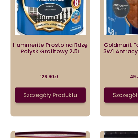
Hammerite Prosto na Rdzę
Goldmurit F
Połysk Grafitowy 2,5L
3W1 Antracyt
126.90
zł
49.
Szczegóły Produktu
Szczegół