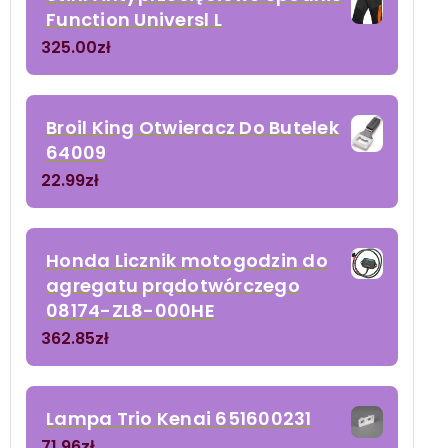
Function Universl L
325.00
zł
Broil King Otwieracz Do Butelek
64009
22.99
zł
Honda Licznik motogodzin do
agregatu prądotwórczego
08174-ZL8-000HE
362.85
zł
Lampa Trio Kenai 651600231
71.96
zł