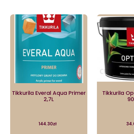
Tikkurila Everal Aqua Primer
Tikkurila O
2,7L
90
144.30
zł
34.