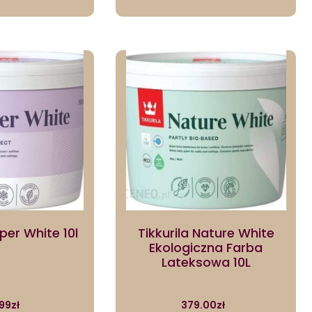
uper White 10l
Tikkurila Nature White
Ekologiczna Farba
Lateksowa 10L
.99
zł
379.00
zł