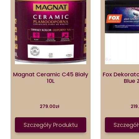
Magnat Ceramic C45 Biały
Fox Dekorato
10L
Blue
279.00
zł
219
Szczegóły Produktu
Szczegół