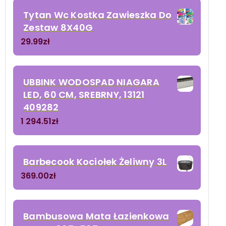
Tytan Wc Kostka Zawieszka Do
Zestaw 8X40G
29.99
zł
UBBINK WODOSPAD NIAGARA
LED, 60 CM, SREBRNY, 13121
409282
1 294.51
zł
Barbecook Kociołek Żeliwny 3L
369.00
zł
Bambusowa Mata Łazienkowa