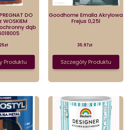
MPREGNAT DO
Goodhome Emalia Akrylowa
z WOSKIEM
Frejus 0,25l
oochronny dąb
46018005
25
zł
35.97
zł
y Produktu
Szczegóły Produktu