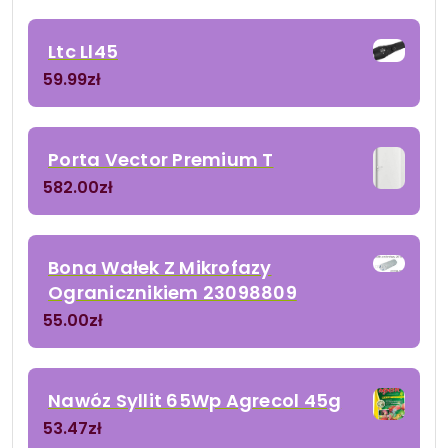
Ltc Ll45
59.99
zł
Porta Vector Premium T
582.00
zł
Bona Wałek Z Mikrofazy
Ogranicznikiem 23098809
55.00
zł
Nawóz Syllit 65Wp Agrecol 45g
53.47
zł