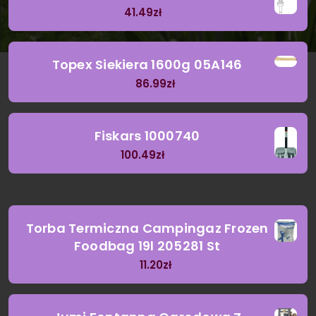
41.49
zł
Topex Siekiera 1600g 05A146
86.99
zł
Fiskars 1000740
100.49
zł
Torba Termiczna Campingaz Frozen
Foodbag 19l 205281 St
11.20
zł