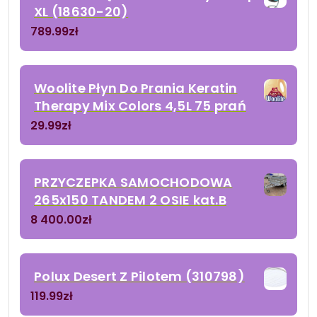
XL (18630-20)
789.99
zł
Woolite Płyn Do Prania Keratin
Therapy Mix Colors 4,5L 75 prań
29.99
zł
PRZYCZEPKA SAMOCHODOWA
265x150 TANDEM 2 OSIE kat.B
8 400.00
zł
Polux Desert Z Pilotem (310798)
119.99
zł