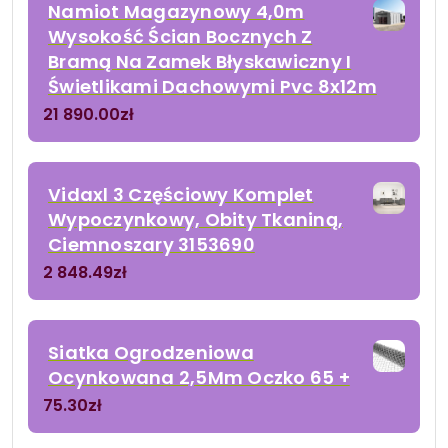
Namiot Magazynowy 4,0m
Wysokość Ścian Bocznych Z
Bramą Na Zamek Błyskawiczny I
Świetlikami Dachowymi Pvc 8x12m
21 890.00
zł
Vidaxl 3 Częściowy Komplet
Wypoczynkowy, Obity Tkaniną,
Ciemnoszary 3153690
2 848.49
zł
Siatka Ogrodzeniowa
Ocynkowana 2,5Mm Oczko 65 +
75.30
zł