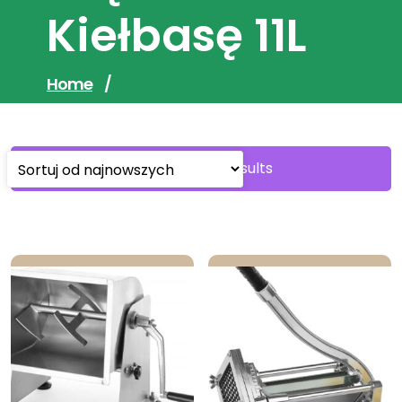
Kiełbasę 11L
Home
/
Sorted
Showing all 4 results
by
latest