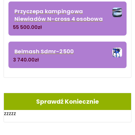
Przyczepa kampingowa
Niewiadów N-cross 4 osobowa
55 500.00
zł
Belmash Sdmr-2500
3 740.00
zł
Sprawdź Koniecznie
zzzzz