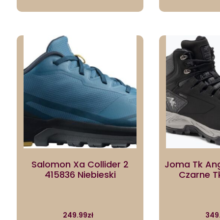
Salomon Xa Collider 2
Joma Tk An
415836 Niebieski
Czarne 
249.99
zł
349