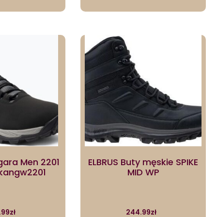
gara Men 2201
ELBRUS Buty męskie SPIKE
Tkangw2201
MID WP
.99
zł
244.99
zł