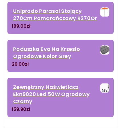
Uniprodo Parasol Stojący
270Cm Pomarańczowy R270Or
189.00
zł
Poduszka Eva Na Krzesło
Ogrodowe Kolor Grey
29.00
zł
Zewnętrzny Naświetlacz
Ekn9020 Led 50W Ogrodowy
Czarny
159.90
zł