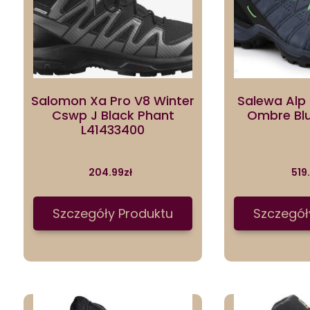
Salomon Xa Pro V8 Winter
Salewa Alp
Cswp J Black Phant
Ombre Blu
L41433400
204.99
zł
519
Szczegóły Produktu
Szczegół