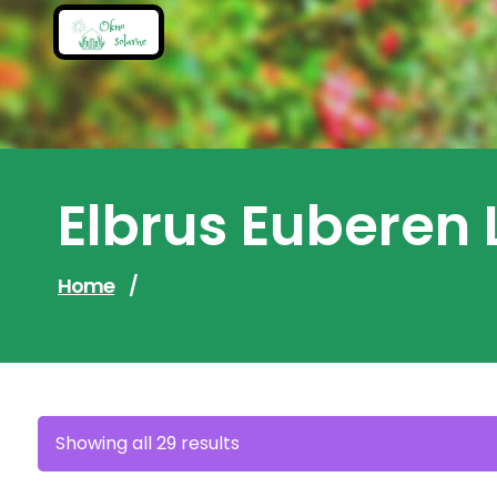
Skip
to
content
Elbrus Eubere
Home
/
Sorted
Showing all 29 results
by
latest