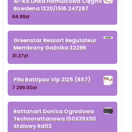
Al-Ko Linka Hamulcowa Cięgno
Bowdena 1320/1516 247287
64.99
zł
Greenstar Ressort Regulateur
Membrany Gaźnika 32296
31.37
zł
Piła Battipav Vip 2125 (857)
7 299.00
zł
Rattanart Donica Ogrodowa
Technorattanowa 150X39X50
Stalowy Rd03