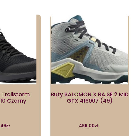
 Trailstorm
Buty SALOMON X RAISE 2 MID
010 Czarny
GTX 416007 (49)
.49
zł
499.00
zł