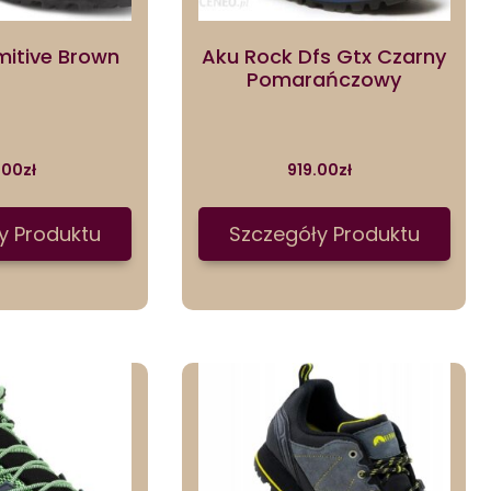
mitive Brown
Aku Rock Dfs Gtx Czarny
Pomarańczowy
.00
zł
919.00
zł
y Produktu
Szczegóły Produktu