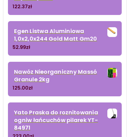
122.37
zł
Egen Listwa Aluminiowa
1,0x2,0x244 Gold Matt Gm20
52.99
zł
Nawóz Nieorganiczny Massó
Granule 2kg
125.00
zł
Yato Praska do roznitowania
ogniw łańcuchów pilarek YT-
84971
223.00
zł