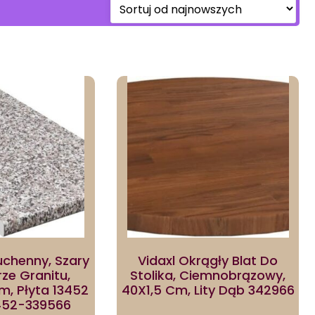
Kuchenny, Szary
Vidaxl Okrągły Blat Do
rze Granitu,
Stolika, Ciemnobrązowy,
m, Płyta 13452
40X1,5 Cm, Lity Dąb 342966
452-339566