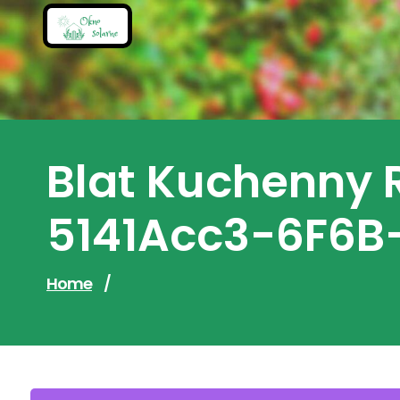
Skip
to
content
Blat Kuchenny 
5141Acc3-6F6B
Home
/