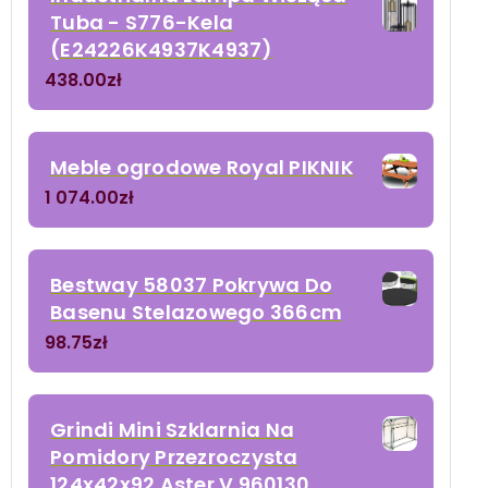
Tuba - S776-Kela
(E24226K4937K4937)
438.00
zł
Meble ogrodowe Royal PIKNIK
1 074.00
zł
Bestway 58037 Pokrywa Do
Basenu Stelazowego 366cm
98.75
zł
Grindi Mini Szklarnia Na
Pomidory Przezroczysta
124x42x92 Aster V 960130