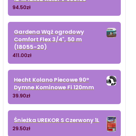
94.50
zł
Gardena Wąż ogrodowy
Comfort Flex 3/4", 50 m
(18055-20)
411.00
zł
Hecht Kolano Piecowe 90°
Dymne Kominowe Fi 120mm
39.90
zł
Śnieżka UREKOR S Czerwony 1L
29.50
zł