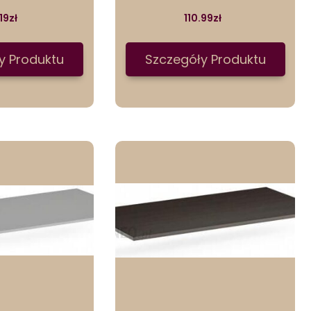
19
zł
110.99
zł
y Produktu
Szczegóły Produktu