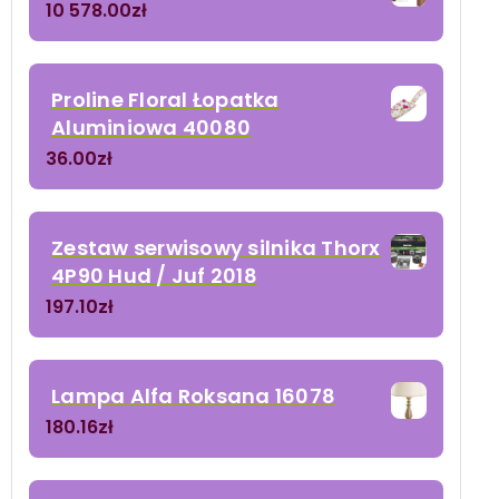
10 578.00
zł
Proline Floral Łopatka
Aluminiowa 40080
36.00
zł
Zestaw serwisowy silnika Thorx
4P90 Hud / Juf 2018
197.10
zł
Lampa Alfa Roksana 16078
180.16
zł