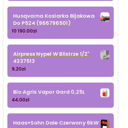
Husqvarna Kosiarka Bijakowa
Do P524 (966796501)
10 190.00
zł
Airpress Nypel W Blistrze 1/2"
4337513
9.20
zł
Bio Agris Vapor Gard 0,25L
44.00
zł
Haas+Sohn Dale Czerwony 6kW