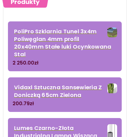
Produkty
PoliPro Szklarnia Tunel 3x4m
Poliwęglan 4mm profil
20x40mm Stałe luki Ocynkowana
Stal
2 250.00
zł
Vidaxl Sztuczna Sansewieria Z
Doniczką 65cm Zielona
200.79
zł
Lumes Czarno-Złota
Industrialna Lampa Wisząca