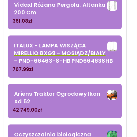
Vidaxl Różana Pergola, Altanka
200 Cm
361.08
zł
ITALUX - LAMPA WISZĄCA
MIRELLIO 8XG9 - MOSIĄDZ/BIAŁY
- PND-66463-8-HB PND664638HB
767.99
zł
Ariens Traktor Ogrodowy Ikon
Xd 52
42 749.00
zł
Oczyszczalnia biologiczna