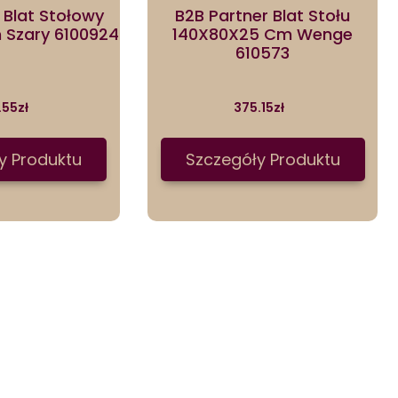
 Blat Stołowy
B2B Partner Blat Stołu
m Szary 6100924
140X80X25 Cm Wenge
610573
.55
zł
375.15
zł
y Produktu
Szczegóły Produktu