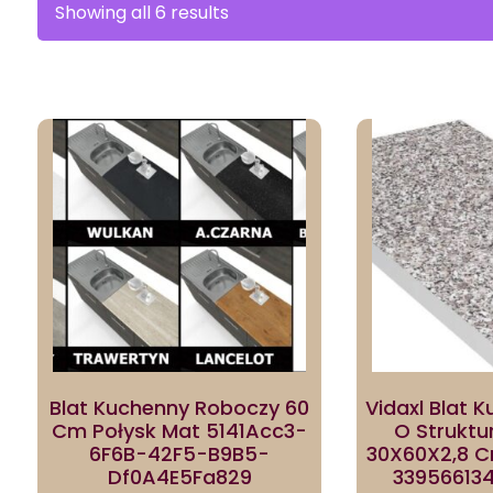
Sorted
Showing all 6 results
by
latest
Blat Kuchenny Roboczy 60
Vidaxl Blat 
Cm Połysk Mat 5141Acc3-
O Struktu
6F6B-42F5-B9B5-
30X60X2,8 C
Df0A4E5Fa829
33956613