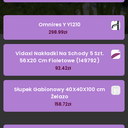
Omnires Y Y1210
298.99
zł
Vidaxl Nakładki Na Schody 5 Szt.
56X20 Cm Fioletowe (149792)
92.42
zł
Słupek Gabionowy 40X40X100 cm
Żelazo
158.72
zł