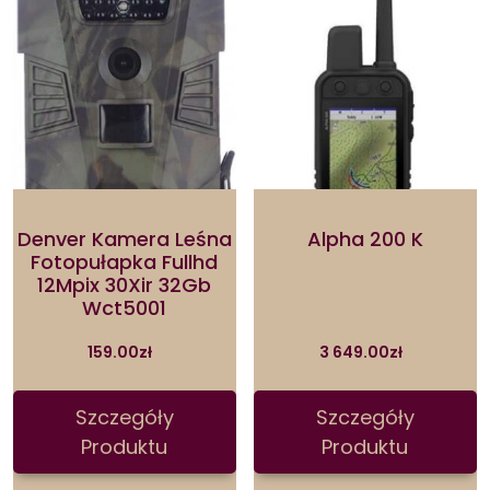
Denver Kamera Leśna
Alpha 200 K
Fotopułapka Fullhd
12Mpix 30Xir 32Gb
Wct5001
159.00
zł
3 649.00
zł
Szczegóły
Szczegóły
Produktu
Produktu