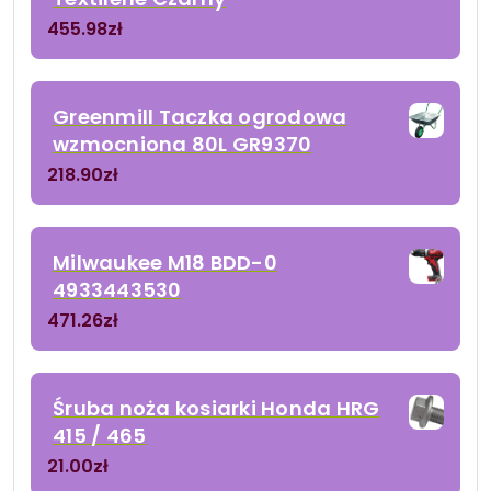
455.98
zł
Greenmill Taczka ogrodowa
wzmocniona 80L GR9370
218.90
zł
Milwaukee M18 BDD-0
4933443530
471.26
zł
Śruba noża kosiarki Honda HRG
415 / 465
21.00
zł