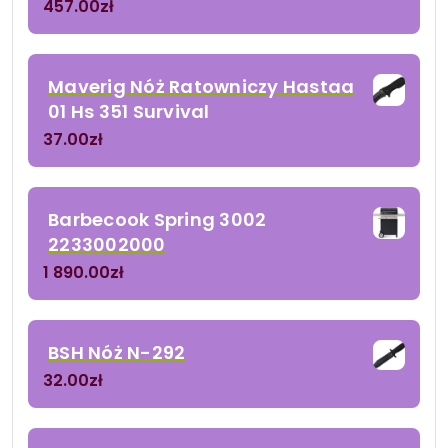
457.00
zł
Maverig Nóż Ratowniczy Hastaa
01 Hs 351 Survival
37.00
zł
Barbecook Spring 3002
2233002000
1 890.00
zł
BSH Nóż N-292
32.00
zł