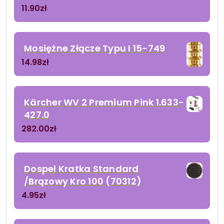
11.90
zł
Mosiężne Złącze Typu I 15-749
14.98
zł
Kärcher WV 2 Premium Pink 1.633-
427.0
282.00
zł
Dospel Kratka Standard
/Brązowy Kro 100 (70312)
4.95
zł