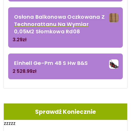
Osłona Balkonowa Oczkowana Z
Technorattanu Na Wymiar
0,05M2 Słomkowa Rd08
3.29
zł
Einhell Ge-Pm 48 S Hw B&S
2 528.99
zł
Sprawdź Koniecznie
zzzzz