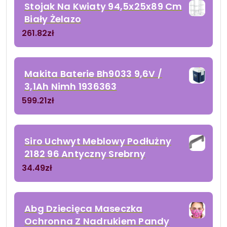
Stojak Na Kwiaty 94,5x25x89 Cm
Biały Żelazo
261.82
zł
Makita Baterie Bh9033 9,6V /
3,1Ah Nimh 1936363
599.21
zł
Siro Uchwyt Meblowy Podłużny
2182 96 Antyczny Srebrny
34.49
zł
Abg Dziecięca Maseczka
Ochronna Z Nadrukiem Pandy