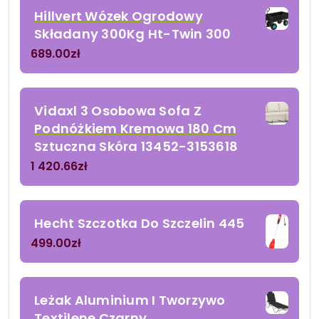
Hillvert Wózek Ogrodowy
Składany 300Kg Ht-Twin 300
689.00
zł
Vidaxl 3 Osobowa Sofa Z
Podnóżkiem Kremowa 180 Cm
Sztuczna Skóra 13452-3153618
1 420.66
zł
Hecht Szczotka Do Szczelin 445
499.00
zł
Leżak Aluminium I Tworzywo
Textilene Czarny