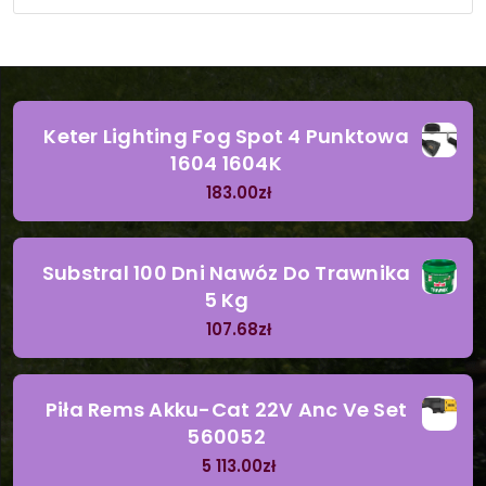
Keter Lighting Fog Spot 4 Punktowa
1604 1604K
183.00
zł
Substral 100 Dni Nawóz Do Trawnika
5 Kg
107.68
zł
Piła Rems Akku-Cat 22V Anc Ve Set
560052
5 113.00
zł