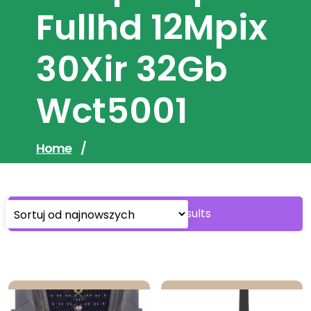
Fullhd 12Mpix
30Xir 32Gb
Wct5001
Home
/
Sorted
Showing all 4 results
by
latest