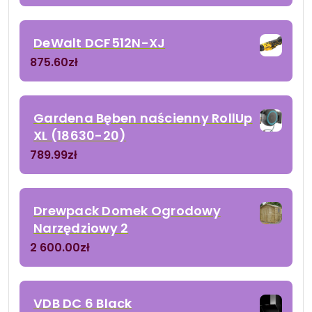
DeWalt DCF512N-XJ
875.60
zł
Gardena Bęben naścienny RollUp
XL (18630-20)
789.99
zł
Drewpack Domek Ogrodowy
Narzędziowy 2
2 600.00
zł
VDB DC 6 Black