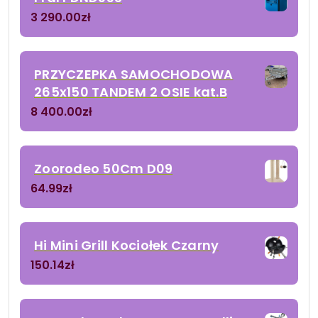
3 290.00
zł
PRZYCZEPKA SAMOCHODOWA
265x150 TANDEM 2 OSIE kat.B
8 400.00
zł
Zoorodeo 50Cm D09
64.99
zł
Hi Mini Grill Kociołek Czarny
150.14
zł