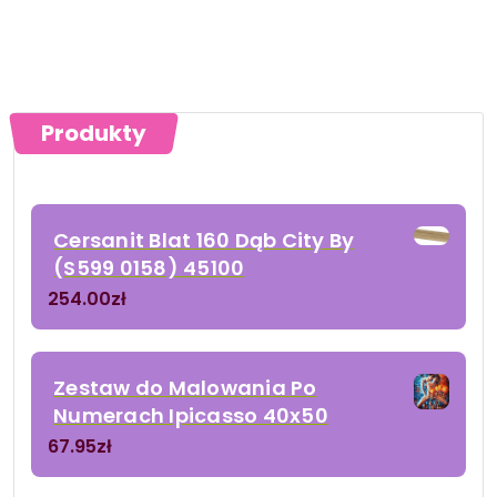
Produkty
Cersanit Blat 160 Dąb City By
(S599 0158) 45100
254.00
zł
Zestaw do Malowania Po
Numerach Ipicasso 40x50
67.95
zł