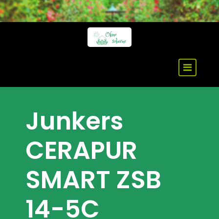
Skip
to
content
Junkers
CERAPUR
SMART ZSB
14-5C