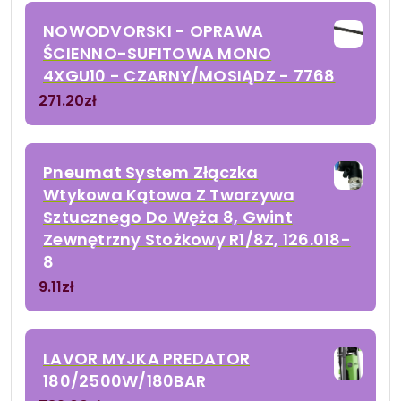
NOWODVORSKI - OPRAWA
ŚCIENNO-SUFITOWA MONO
4XGU10 - CZARNY/MOSIĄDZ - 7768
271.20
zł
Pneumat System Złączka
Wtykowa Kątowa Z Tworzywa
Sztucznego Do Węża 8, Gwint
Zewnętrzny Stożkowy R1/8Z, 126.018-
8
9.11
zł
LAVOR MYJKA PREDATOR
180/2500W/180BAR