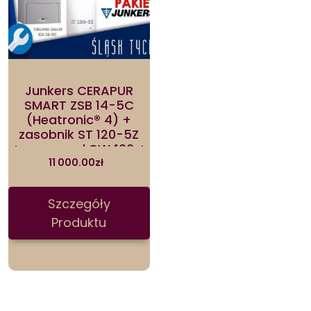
Junkers CERAPUR
SMART ZSB 14-5C
(Heatronic® 4) +
zasobnik ST 120-5Z
+reg.pogod.CW400 +
komin przez ścianę
11 000.00
zł
(AZB 600/3)
8734100514
Szczegóły
Produktu