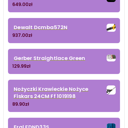
649.00
zł
Dewalt Dcmba572N
937.00
zł
Gerber Straightlace Green
129.99
zł
Nożyczki Krawieckie Nożyce
Fiskars 24CM Ff 1019198
89.90
zł
Fral FDND33S