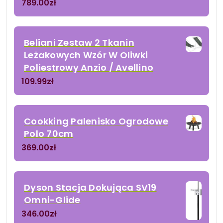
789.00
zł
Beliani Zestaw 2 Tkanin
Leżakowych Wzór W Oliwki
Poliestrowy Anzio / Avellino
109.99
zł
Cookking Palenisko Ogrodowe
Polo 70cm
369.00
zł
Dyson Stacja Dokująca SV19
Omni-Glide
346.00
zł