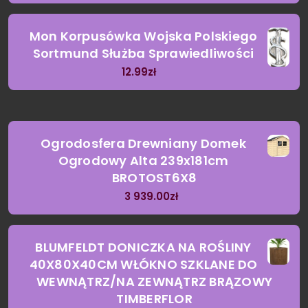
Mon Korpusówka Wojska Polskiego
Sortmund Służba Sprawiedliwości
12.99
zł
Ogrodosfera Drewniany Domek
Ogrodowy Alta 239x181cm
BROTOST6X8
3 939.00
zł
BLUMFELDT DONICZKA NA ROŚLINY
40X80X40CM WŁÓKNO SZKLANE DO
WEWNĄTRZ/NA ZEWNĄTRZ BRĄZOWY
TIMBERFLOR