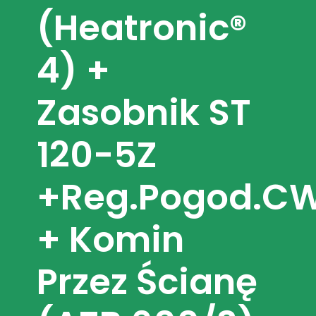
(Heatronic®
4) +
Zasobnik ST
120-5Z
+reg.pogod.C
+ Komin
Przez Ścianę