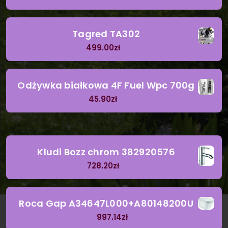
Tagred TA302
499.00
zł
Odżywka białkowa 4F Fuel Wpc 700g
45.90
zł
Kludi Bozz chrom 382920576
728.20
zł
Roca Gap A34647L000+A80148200U
997.14
zł