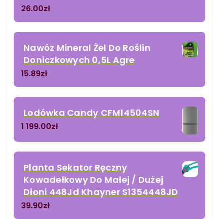
26.00
zł
Nawóz Mineral Żel Do Roślin
Doniczkowych 0,5L Agre
15.89
zł
Lodówka Candy CFM14504SN
1 199.00
zł
Planta Sekator Ręczny
Kowadełkowy Do Małej / Dużej
Dłoni 448Jd Khayner S1354448JD
39.90
zł