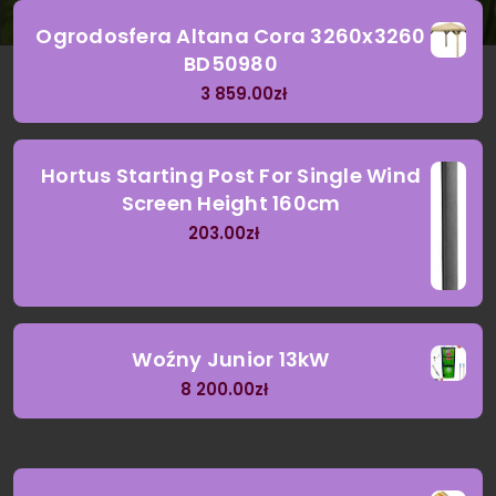
Ogrodosfera Altana Cora 3260x3260
BD50980
3 859.00
zł
Hortus Starting Post For Single Wind
Screen Height 160cm
203.00
zł
Woźny Junior 13kW
8 200.00
zł