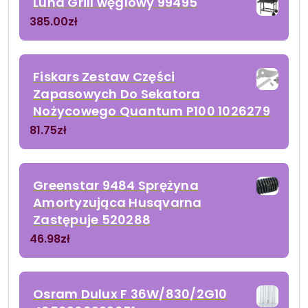
Lund Grill węglowy 99495
385.00
zł
Fiskars Zestaw Części
Zapasowych Do Sekatora
Nożycowego Quantum P100 1026279
81.75
zł
Greenstar 9484 Sprężyna
Amortyzująca Husqvarna
Zastępuje 520288
46.98
zł
Osram Dulux F 36W/830/2G10