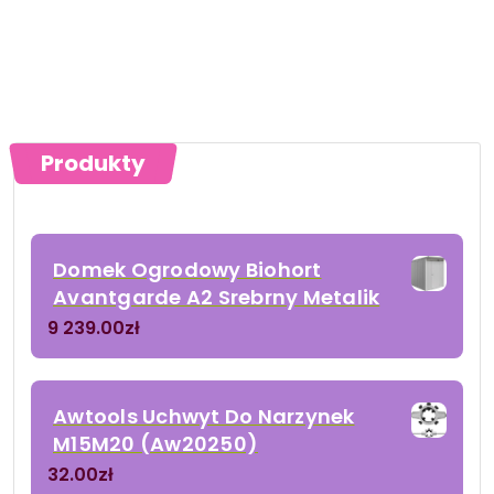
Produkty
Domek Ogrodowy Biohort
Avantgarde A2 Srebrny Metalik
9 239.00
zł
Awtools Uchwyt Do Narzynek
M15M20 (Aw20250)
32.00
zł