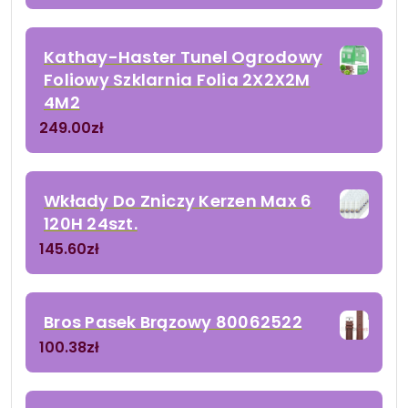
Kathay-Haster Tunel Ogrodowy
Foliowy Szklarnia Folia 2X2X2M
4M2
249.00
zł
Wkłady Do Zniczy Kerzen Max 6
120H 24szt.
145.60
zł
Bros Pasek Brązowy 80062522
100.38
zł