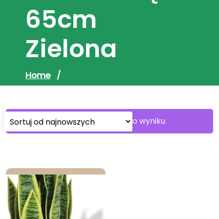
65cm
Zielona
Home
/
Wyświetlanie jednego wyniku