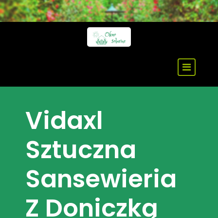
Skip
to
content
Vidaxl
Sztuczna
Sansewieria
Z Doniczką