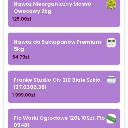
Nawóz Nieorganiczny Massó
Owocowy 2kg
125.00
zł
Nawóz do Bukszpanów Premium
5kg
64.79
zł
Franke Studio Clv 210 Białe Szkło
127.0306.381
1 999.00
zł
Flo Worki Ogrodowe 120L 10Szt. Flo
09481