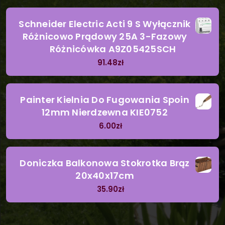
Schneider Electric Acti 9 S Wyłącznik
Różnicowo Prądowy 25A 3-Fazowy
Różnicówka A9Z05425SCH
91.48
zł
Painter Kielnia Do Fugowania Spoin
12mm Nierdzewna KIE0752
6.00
zł
Doniczka Balkonowa Stokrotka Brąz
20x40x17cm
35.90
zł