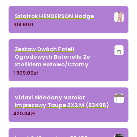
Szlafrok HENDERSON Hodge
109.90
zł
Zestaw Dwóch Foteli
Ogrodowych Baterrelle Ze
Stolikiem Beżowo/Czarny
1 309.00
zł
Vidaxl Składany Namiot
Imprezowy Taupe 2X2 M (93498)
420.34
zł