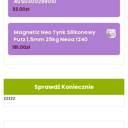
4050300299051
33.00
zł
Magnetic Neo Tynk Silikonowy
Putz 1,5mm 25kg Neoa 1240
181.00
zł
Sprawdź Koniecznie
zzzzz