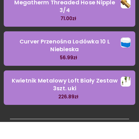
Megatherm Threaded Hose Nipple
3/4
71.00
zł
Curver Przenośna Lodówka 10 L
Niebieska
56.99
zł
Kwietnik Metalowy Loft Biały Zestaw
3szt. uki
226.89
zł
Copyright © 2026 Oknosolarne | Powered
by
Garden Landscaping Coach