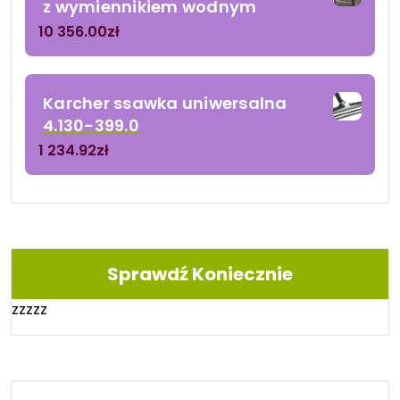
z wymiennikiem wodnym
10 356.00
zł
Karcher ssawka uniwersalna
4.130-399.0
1 234.92
zł
Sprawdź Koniecznie
zzzzz