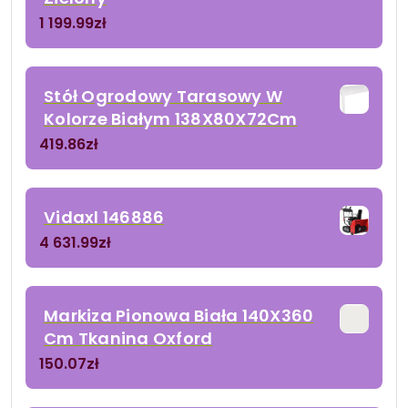
1 199.99
zł
Stół Ogrodowy Tarasowy W
Kolorze Białym 138X80X72Cm
419.86
zł
Vidaxl 146886
4 631.99
zł
Markiza Pionowa Biała 140X360
Cm Tkanina Oxford
150.07
zł