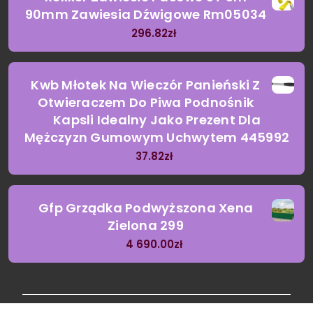
90mm Zawiesia Dźwigowe Rm05034
296.82
zł
Kwb Młotek Na Wieczór Panieński Z
Otwieraczem Do Piwa Podnośnik
Kapsli Idealny Jako Prezent Dla
Mężczyzn Gumowym Uchwytem 445992
37.82
zł
Gfp Grządka Podwyższona Xena
Zielona 299
4 690.00
zł