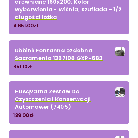
drewniane 160x200, Kolor
wybarwienia - Wiśnia, Szuflada - 1/2
długości łóżka
4 651.00
zł
Ubbink Fontanna ozdobna
Sacramento 1387108 GXP-682
851.13
zł
Husqvarna Zestaw Do
Czyszczenia I Konserwacji
Automower (7405)
139.00
zł