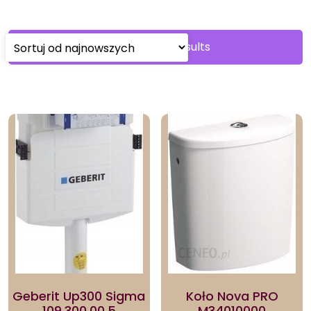
Sorted
Showing all 3 results
by
latest
Geberit Up300 Sigma
Koło Nova PRO
109.300.00.5
M34010000