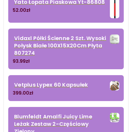
Yato Łopata Piaskowa Yt-86808
52.00
zł
Vidaxl Półki Ścienne 2 Szt. Wysoki
Połysk Białe 100X15X20Cm Płyta
807274
93.99
zł
Vetplus Lypex 60 Kapsułek
399.00
zł
Blumfeldt Amalfi Juicy Lime
Leżak Zestaw 2-Częściowy
Zielony