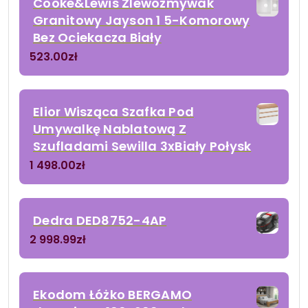
Cooke&Lewis Zlewozmywak
Granitowy Jayson 1 5-Komorowy
Bez Ociekacza Biały
523.00
zł
Elior Wisząca Szafka Pod
Umywalkę Nablatową Z
Szufladami Sewilla 3xBiały Połysk
1 498.00
zł
Dedra DED8752-4AP
2 998.99
zł
Ekodom Łóżko BERGAMO