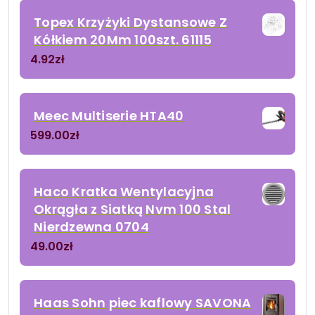
Topex Krzyżyki Dystansowe Z
Kółkiem 20Mm 100szt. 61115
4.92
zł
Meec Multiserie HTA40
599.00
zł
Haco Kratka Wentylacyjna
Okrągła z Siatką Nvm 100 Stal
Nierdzewna 0704
49.00
zł
Haas Sohn piec kaflowy SAVONA