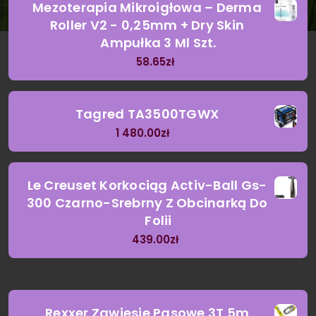
Mezoterapia Mikroigłowa – Derma
Roller V2 - 0,25mm + Dry Skin
Ampułka 3 Ml Szt.
58.65
zł
Tagred TA3500TGWX
1 480.00
zł
Le Creuset Korkociąg Activ-Ball Gs-
300 Czarno-Srebrny Z Obcinarką Do
Folii
439.00
zł
Rexxer Zawiesie Pasowe 3T 5m