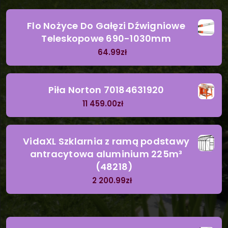
Flo Nożyce Do Gałęzi Dźwigniowe
Teleskopowe 690-1030mm
64.99
zł
Piła Norton 70184631920
11 459.00
zł
VidaXL Szklarnia z ramą podstawy
antracytowa aluminium 225m³
(48218)
2 200.99
zł