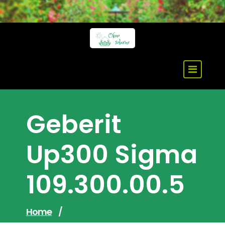
Skip
to
content
Geberit
Up300 Sigma
109.300.00.5
Home
/