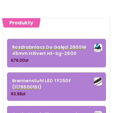
Produkty
Rozdrabniacz Do Gałęzi 2600W
45mm Hillvert Ht-Sg-2600
679.00
zł
Brennenstuhl LED TF250F
(1178600161)
63.98
zł