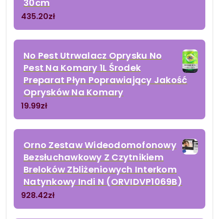
30cm
435.20
zł
No Pest Utrwalacz Oprysku No
Pest Na Komary 1L Środek
Preparat Płyn Poprawiający Jakość
Oprysków Na Komary
19.99
zł
Orno Zestaw Wideodomofonowy
Bezsłuchawkowy Z Czytnikiem
Breloków Zbliżeniowych Interkom
Natynkowy Indi N (ORVIDVP1069B)
928.42
zł