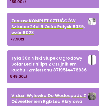
189.00
zł
Zestaw KOMPLET SZTUĆCÓW
Sztućce 24el 6 Osób Połysk 8039,
wzór 8023
77.90
zł
Tyla 30K Niski Słupek Ogrodowy
Solar Led Philips Z Czujnikiem
Ruchu I Zmierzchu 8719514476936
549.00
zł
Vidaxl Wylewka Do Wodospadu Z
Oświetleniem Rgb Led Akrylowa