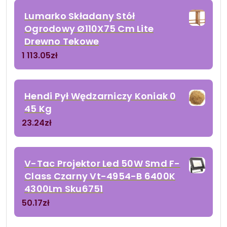
Lumarko Składany Stół
Ogrodowy Ø110X75 Cm Lite
Drewno Tekowe
1 113.05
zł
Hendi Pył Wędzarniczy Koniak 0
45 Kg
23.24
zł
V-Tac Projektor Led 50W Smd F-
Class Czarny Vt-4954-B 6400K
4300Lm Sku6751
50.17
zł