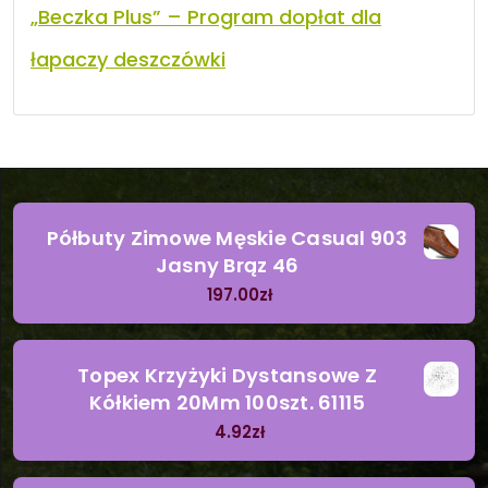
„Beczka Plus” – Program dopłat dla
łapaczy deszczówki
Półbuty Zimowe Męskie Casual 903
Jasny Brąz 46
197.00
zł
Topex Krzyżyki Dystansowe Z
Kółkiem 20Mm 100szt. 61115
4.92
zł