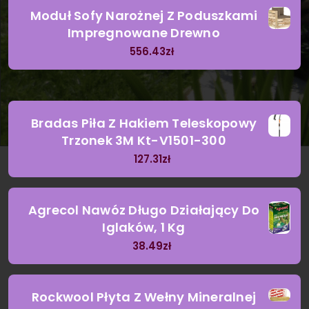
Moduł Sofy Narożnej Z Poduszkami
Impregnowane Drewno
556.43
zł
Bradas Piła Z Hakiem Teleskopowy
Trzonek 3M Kt-V1501-300
127.31
zł
Agrecol Nawóz Długo Działający Do
Iglaków, 1 Kg
38.49
zł
Rockwool Płyta Z Wełny Mineralnej