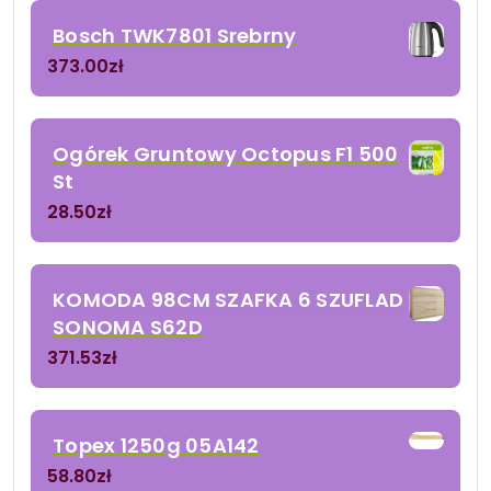
Bosch TWK7801 Srebrny
373.00
zł
Ogórek Gruntowy Octopus F1 500
St
28.50
zł
KOMODA 98CM SZAFKA 6 SZUFLAD
SONOMA S62D
371.53
zł
Topex 1250g 05A142
58.80
zł