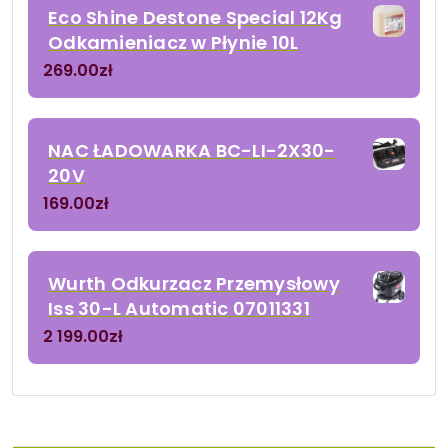
Eco Shine Destone Special 12Kg
Odkamieniacz w Płynie 10L
269.00
zł
NAC ŁADOWARKA BC-LI-2X30-
20V
169.00
zł
Wurth Odkurzacz Przemysłowy
Iss 30-L Automatic 07011331
2 199.00
zł