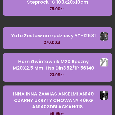
Steprock-G 100x20x10cm
75.00
zł
Yato Zestaw narzędziowy YT-12681
270.00
zł
Horn Gwintownik M20 Ręczny
M20X2.5 Mm. Hss Din352/1P 56140
23.99
zł
INNA INNA ZAWIAS ANSELMI AN140
CZARNY UKRYTY CHOWANY 40KG
AN1403DBLACKAN018
59.95
zł