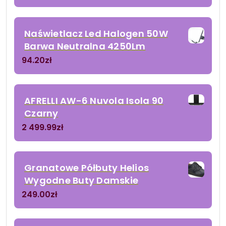
Naświetlacz Led Halogen 50W
Barwa Neutralna 4250Lm
94.20
zł
AFRELLI AW-6 Nuvola Isola 90
Czarny
2 499.99
zł
Granatowe Półbuty Helios
Wygodne Buty Damskie
249.00
zł