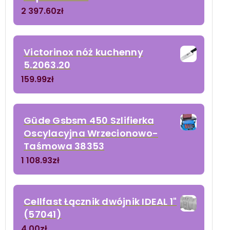
2 397.60
zł
Victorinox nóż kuchenny
5.2063.20
159.99
zł
Güde Gsbsm 450 Szlifierka
Oscylacyjna Wrzecionowo-
Taśmowa 38353
1 108.93
zł
Cellfast Łącznik dwójnik IDEAL 1"
(57041)
4.00
zł