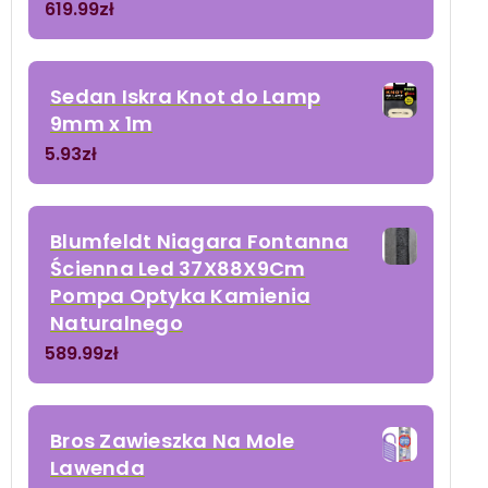
619.99
zł
Sedan Iskra Knot do Lamp
9mm x 1m
5.93
zł
Blumfeldt Niagara Fontanna
Ścienna Led 37X88X9Cm
Pompa Optyka Kamienia
Naturalnego
589.99
zł
Bros Zawieszka Na Mole
Lawenda