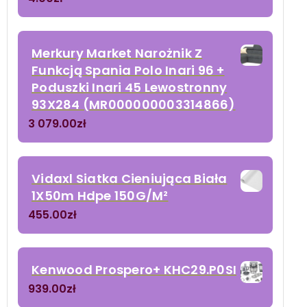
Merkury Market Narożnik Z
Funkcją Spania Polo Inari 96 +
Poduszki Inari 45 Lewostronny
93X284 (MR000000003314866)
3 079.00
zł
Vidaxl Siatka Cieniująca Biała
1X50m Hdpe 150G/M²
455.00
zł
Kenwood Prospero+ KHC29.P0SI
939.00
zł