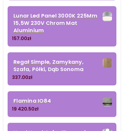
Lunar Led Panel 3000K 225Mm
15,5W 230V Chrom Mat
Aluminium
157.00
zł
Regał Simple, Zamykany,
Szafa, Półki, Dąb Sonoma
337.00
zł
Flamina IO84
19 420.50
zł