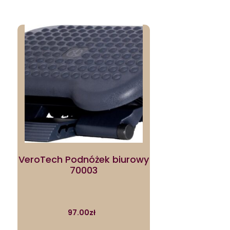
VeroTech Podnóżek biurowy
70003
97.00
zł