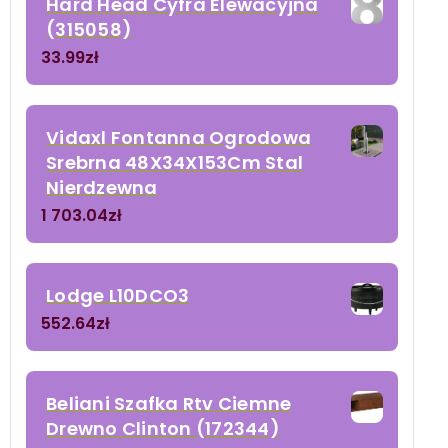
Hard Head Cyfra Elewacyjna
(315058)
33.99
zł
Vidaxl Fontanna Ogrodowa
Srebrna 48X34X153Cm Stal
Nierdzewna
1 703.04
zł
Lodge L10DCO3
552.64
zł
Beliani Szafka Rtv Ciemne
Drewno Clinton (172344)