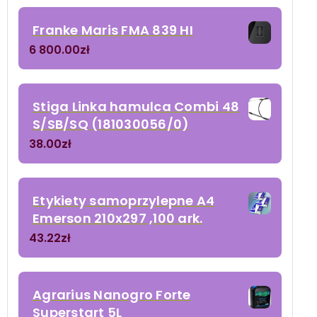
Franke Maris FMA 839 HI
6 800.00
zł
Stiga Linka hamulca Combi 48
S/SB/SQ (181030056/0)
38.00
zł
Etykiety samoprzylepne A4
Emerson 210x297 ,100 ark.
43.22
zł
Agrarius Nanogro Forte
Superstart 5L