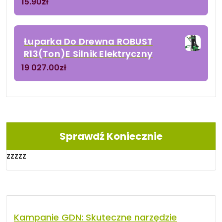
15.90
zł
Łuparka Do Drewna ROBUST
R13(Ton)E Silnik Elektryczny
19 027.00
zł
Sprawdź Koniecznie
zzzzz
Kampanie GDN: Skuteczne narzędzie