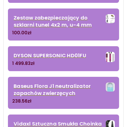
Zestaw zabezpieczający do
szklarni tunel 4x2 m, u-4 mm
100.00
zł
DYSON SUPERSONIC HD01FU
1 499.83
zł
Baseus Flora J1 neutralizator
zapachów zwierzęcych
238.56
zł
Vidaxl Sztuczna Smukła Choinka