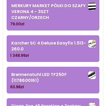
MERKURY MARKET PÓŁKI DO SZAFY
VERONA 4 - 3SZT
CZARNY/ORZECH
79.00
zł
Karcher SC 4 Deluxe Easyfix 1.513-
260.0
1 348.99
zł
Brennenstuhl LED TF250F
(1178600161)
63.98
zł
Disan Zsa 45 Prestige + Zestaw