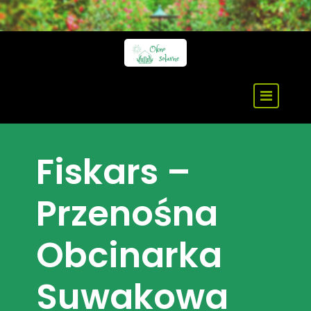
Skip
to
content
Fiskars –
Przenośna
Obcinarka
Suwakowa