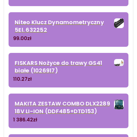
Niteo Klucz Dynamometryczny
5El. 632252
99.00
zł
FISKARS Nożyce do trawy GS41
białe (1026917)
110.27
zł
MAKITA ZESTAW COMBO DLX2289
18V LI-ION (DDF485+DTD153)
1 386.42
zł