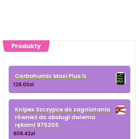
Produkty
Carbohumic Maxi Plus 1L
128.00
zł
Knipex Szczypce do zagniatania
również do obsługi dwiema
rękami 975205
609.42
zł