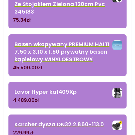
Ze Stojakiem Zielona 120cm Pvc
345183
75.34
zł
Basen wkopywany PREMIUM HAITI
7,50 x 3,10 x 1,50 prywatny basen
kąpielowy WINYLOESTROWY
45 500.00
zł
Lavor Hyper ka1409Xp
4 489.00
zł
Karcher dysza DN32 2.860-113.0
229.99
zł