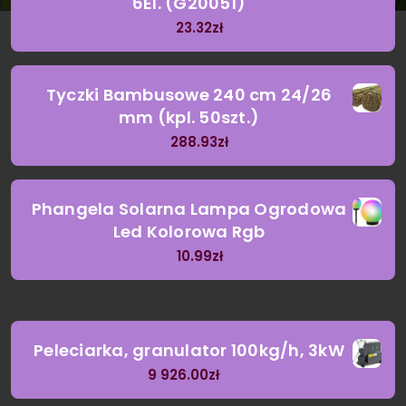
6El. (G20051)
23.32
zł
Tyczki Bambusowe 240 cm 24/26
mm (kpl. 50szt.)
288.93
zł
Phangela Solarna Lampa Ogrodowa
Led Kolorowa Rgb
10.99
zł
Peleciarka, granulator 100kg/h, 3kW
9 926.00
zł