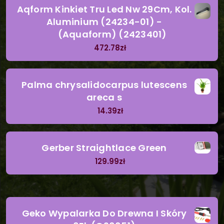
Aqform Kinkiet Tru Led Nw 29Cm, Kol.
Aluminium (24234-01) -
(Aquaform) (2423401)
472.78
zł
Palma chrysalidocarpus lutescens
areca s
14.39
zł
Gerber Straightlace Green
129.99
zł
Geko Wypalarka Do Drewna I Skóry