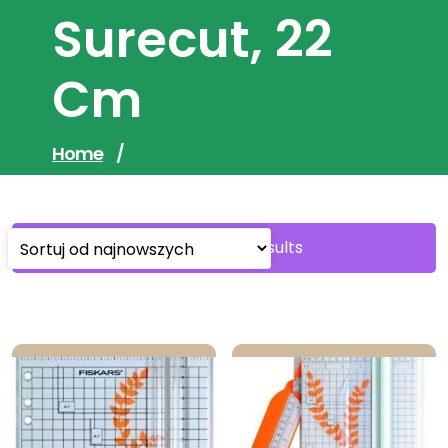
Surecut, 22
Cm
Home
/
Sorted
Showing all 2 results
by
latest